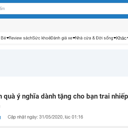
Khác
 Bé
Review sách
Sức khoẻ
Đánh giá xe
Nhà cửa & Đời sống
 quà ý nghĩa dành tặng cho bạn trai nhiế
n
g
Cập nhật ngày: 31/05/2020, lúc 01:16