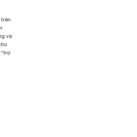
 trên
m
ng và
cho
 “trợ