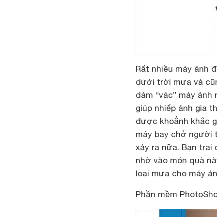
Rất nhiều máy ảnh đ
dưới trời mưa và cũn
dám “vác” máy ảnh r
giúp nhiếp ảnh gia t
được khoẳnh khắc gi
máy bay chở người t
xảy ra nữa. Bạn trai
nhờ vào món quà này
loại mưa cho máy ản
Phần mềm PhotoSho