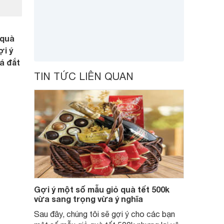
 quà
ợi ý
á đắt
TIN TỨC LIÊN QUAN
Gợi ý một số mẫu giỏ quà tết 500k
vừa sang trọng vừa ý nghĩa
Sau đây, chúng tôi sẽ gợi ý cho các bạn