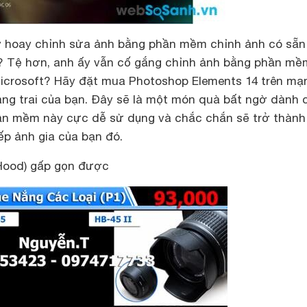
ay hoay chỉnh sửa ảnh bằng phần mềm chỉnh ảnh có sẵn
? Tệ hơn, anh ấy vẫn cố gắng chỉnh ảnh bằng phần mề
icrosoft? Hãy đặt mua Photoshop Elements 14 trên mạ
àng trai của bạn. Đây sẽ là một món quà bất ngờ dành 
hần mềm này cực dễ sử dụng và chắc chắn sẽ trở thành
ếp ảnh gia của bạn đó.
Hood) gấp gọn được