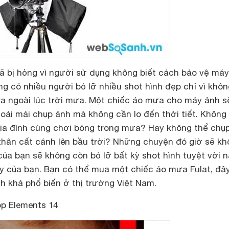
ã bị hỏng vì người sử dụng không biết cách bảo vệ má
g có nhiều người bỏ lỡ nhiều shot hình đẹp chỉ vì khôn
a ngoài lúc trời mưa. Một chiếc áo mưa cho máy ảnh s
hoải mái chụp ảnh mà không cần lo đến thời tiết. Không
a đình cùng chơi bóng trong mưa? Hay không thể chụ
hân cất cánh lên bầu trời? Những chuyện đó giờ sẽ kh
 của bạn sẽ không còn bỏ lỡ bất kỳ shot hình tuyệt vời 
 của bạn. Bạn có thể mua một chiếc áo mưa Fulat, đây
h khá phổ biến ở thị trường Việt Nam.
p Elements 14