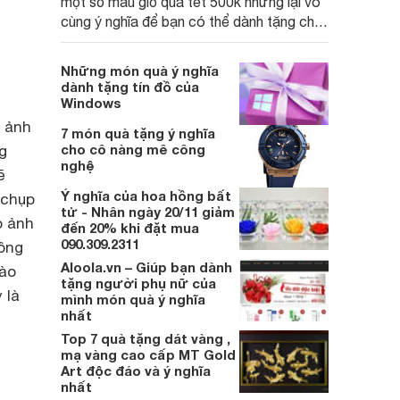
một số mẫu giỏ quà tết 500k nhưng lại vô
cùng ý nghĩa để bạn có thể dành tặng cho
người thân, bạn bè, nhân viên. Cùng đón
đọc nhé.
Những món quà ý nghĩa
dành tặng tín đồ của
Windows
y ảnh
7 món quà tặng ý nghĩa
cho cô nàng mê công
g
nghệ
ẽ
Ý nghĩa của hoa hồng bất
 chụp
tử - Nhân ngày 20/11 giảm
p ảnh
đến 20% khi đặt mua
090.309.2311
ông
Aloola.vn – Giúp bạn dành
nào
tặng người phụ nữ của
 là
mình món quà ý nghĩa
nhất
Top 7 quà tặng dát vàng ,
mạ vàng cao cấp MT Gold
Art độc đáo và ý nghĩa
nhất