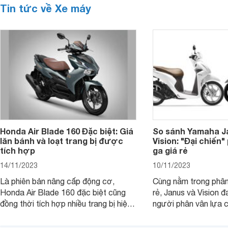
Tin tức về Xe máy
Honda Air Blade 160 Đặc biệt: Giá
So sánh Yamaha J
lăn bánh và loạt trang bị được
Vision: "Đại chiến
tích hợp
ga giá rẻ
14/11/2023
10/11/2023
Là phiên bản nâng cấp động cơ,
Cùng nằm trong phân
Honda Air Blade 160 đặc biệt cũng
rẻ, Janus và Vision đ
đồng thời tích hợp nhiều trang bị hiện
người phân vân lựa c
đại, trong đó có cả ABS cao cấp. Bài
sánh Yamaha Janus 
viết dưới đây sẽ giúp bạn hiểu hơn về
dưới đây sẽ giúp bạn