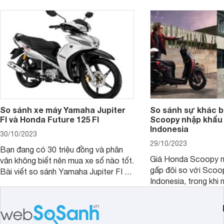
phiên bản tiền nhiệm.
So sánh xe máy Yamaha Jupiter
So sánh sự khác b
FI và Honda Future 125 FI
Scoopy nhập khẩu 
Indonesia
30/10/2023
29/10/2023
Bạn đang có 30 triệu đồng và phân
Giá Honda Scoopy n
vân không biết nên mua xe số nào tốt.
gấp đôi so với Scoo
Bài viết so sánh Yamaha Jupiter FI và
Indonesia, trong khi 
Honda Future 125 FI dưới đây sẽ
hệt nhau. Vậy điều gì
giúp bạn có được quyết định chính
chênh lệch giá lớn tới
xác nhất.
sánh Honda Scoopy 