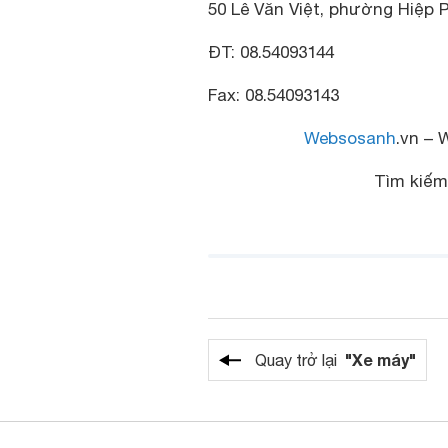
50 Lê Văn Việt, phường Hiệp P
ĐT: 08.54093144
Fax: 08.54093143
Websosanh
.vn – 
Tìm kiế
"Xe máy"
Quay trở lại