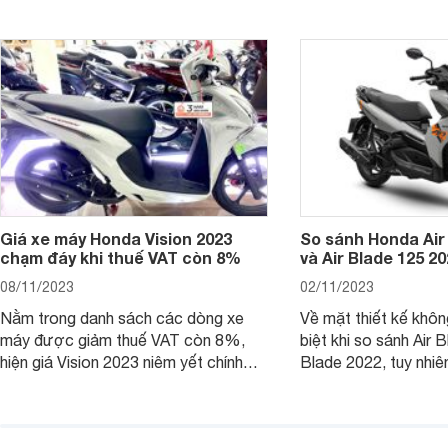
chiếc xe tay ga này.
ích để lựa chọn chính
Giá xe máy Honda Vision 2023
So sánh Honda Air
chạm đáy khi thuế VAT còn 8%
và Air Blade 125 2
08/11/2023
02/11/2023
Nằm trong danh sách các dòng xe
Về mặt thiết kế khôn
máy được giảm thuế VAT còn 8%,
biệt khi so sánh Air 
hiện giá Vision 2023 niêm yết chính
Blade 2022, tuy nhiê
hãng và tại đại lý đều có mức giảm
sự thay đổi lớn. Bài 
sâu so với cách đây 1 năm.
giúp bạn hiểu hơn nh
trên Honda Air Blade