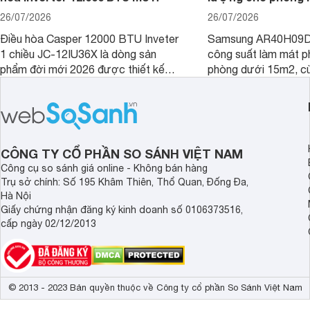
26/07/2026
26/07/2026
Điều hòa Casper 12000 BTU Inveter
Samsung AR40H09D
1 chiều JC-12IU36X là dòng sản
công suất làm mát p
phẩm đời mới 2026 được thiết kế
phòng dưới 15m2, cù
cho phòng từ 15 - 20m2, không chỉ
lý là lựa chọn rất đ
sở hữu khả năng làm mát tốt mà còn
phòng ngủ, phòng khá
có giá bán rất hợp lý.
CÔNG TY CỔ PHẦN SO SÁNH VIỆT NAM
Công cụ so sánh giá online - Không bán hàng
Trụ sở chính: Số 195 Khâm Thiên, Thổ Quan, Đống Đa,
Hà Nội
Giấy chứng nhận đăng ký kinh doanh số 0106373516,
cấp ngày 02/12/2013
© 2013 - 2023 Bản quyền thuộc về Công ty cổ phần So Sánh Việt Nam