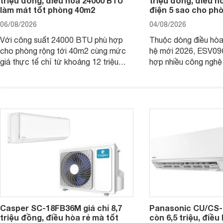
triệu đồng, điều hòa 24000 BTU
triệu đồng, điều h
làm mát tốt phòng 40m2
điện 5 sao cho ph
06/08/2026
04/08/2026
Với công suất 24000 BTU phù hợp
Thuộc dòng điều hòa 
cho phòng rộng tới 40m2 cùng mức
hệ mới 2026, ESV09
giá thực tế chỉ từ khoảng 12 triệu
hợp nhiều công nghệ 
đồng, Casper SC-24FB36M đang là
nâng cao hiệu quả là
một trong những mẫu điều hòa phổ
điện và vận hành êm 
thông thu hút nhiều sự quan tâm của
thiết bị đang được nh
người tiêu dùng Việt.
giá bán rất dễ chịu.
Casper SC-18FB36M giá chỉ 8,7
Panasonic CU/CS-
triệu đồng, điều hòa rẻ mà tốt
còn 6,5 triệu, điề