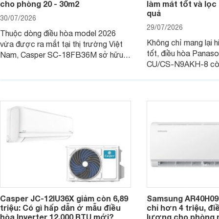
cho phòng 20 - 30m2
làm mát tốt và lọc 
quả
30/07/2026
29/07/2026
Thuộc dòng điều hòa model 2026
Không chỉ mang lại h
vừa được ra mắt tại thị trường Việt
tốt, điều hòa Panas
Nam, Casper SC-18FB36M sở hữu
CU/CS-N9AKH-8 còn
công suất làm mát 18.000 BTU, phù
với khả năng vận hàn
hợp với các phòng có diện tích từ 20
thụ điện hợp lý và đ
- 30 m2. Bên cạnh khả năng làm mát
trình sử dụng lâu dài.
hiệu quả, sản phẩm còn được trang bị
nhiều tính năng và công nghệ hiện đại.
Casper JC-12IU36X giảm còn 6,89
Samsung AR40H09
triệu: Có gì hấp dẫn ở mẫu điều
chỉ hơn 4 triệu, đ
hòa Inverter 12.000 BTU mới?
lượng cho phòng 