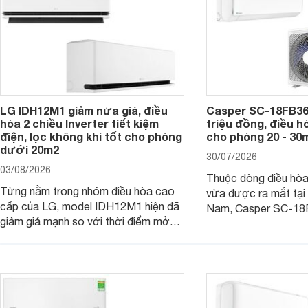
máy.
LG IDH12M1 giảm nửa giá, điều
Casper SC-18FB36M
hòa 2 chiều Inverter tiết kiệm
triệu đồng, điều h
điện, lọc không khí tốt cho phòng
cho phòng 20 - 30
dưới 20m2
30/07/2026
03/08/2026
Thuộc dòng điều hò
Từng nằm trong nhóm điều hòa cao
vừa được ra mắt tại 
cấp của LG, model IDH12M1 hiện đã
Nam, Casper SC-18
giảm giá mạnh so với thời điểm mở
công suất làm mát 1
bán, giúp người dùng Việt có cơ hội
hợp với các phòng có
tiếp cận một mẫu điều hòa 2 chiều
- 30 m2. Bên cạnh k
được trang bị nhiều công nghệ hiện
hiệu quả, sản phẩm c
đại.
nhiều tính năng và cô