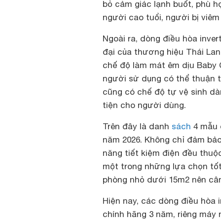
bỏ cảm giác lạnh buốt, phù 
người cao tuổi, người bị viê
Ngoài ra, dòng điều hòa inve
đại của thương hiệu Thái Lan
chế độ làm mát êm dịu Baby C
người sử dụng có thể thuận 
cũng có chế độ tự vệ sinh dàn
tiện cho người dùng.
Trên đây là danh
sách
4 mẫu đ
năm 2026. Không chỉ đảm bảo 
năng tiết kiệm điện đều thuộ
một trong những lựa chọn tố
phòng nhỏ dưới 15m2 nên cân 
Hiện nay, các dòng điều hòa
chính hãng 3 năm, riêng máy n