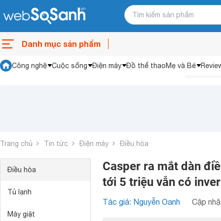
Danh mục sản phẩm
Công nghệ
Cuộc sống
Điện máy
Đồ thể thao
Mẹ và Bé
Revie
Trang chủ
Tin tức
Điện máy
Điều hòa
Casper ra mắt dàn điề
Điều hòa
tới 5 triệu vẫn có inver
Tủ lạnh
Tác giả: Nguyễn Oanh
Cập nhật
Máy giặt