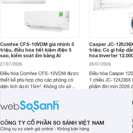
Comfee CFS-10VDM giá nhỉnh 5
Casper JC-12IU36X
triệu, điều hòa tiết kiệm điện 5
triệu: Có gì hấp d
sao, kiểm soát ẩm bằng AI
hòa Inverter 12.0
27/07/2026
26/07/2026
Điều hòa Comfee CFS-10VDM được
Điều hòa Casper 12
thiết kế phù hợp cho các phòng có
1 chiều JC-12IU36X 
diện tích dưới 15m². Không chỉ sở
phẩm đời mới 2026 đ
hữu công nghệ Inverter giúp tiết kiệm
cho phòng từ 15 - 2
điện, sản phẩm còn có khả năng kiểm
sở hữu khả năng làm
soát độ ẩm hiệu quả cùng nhiều tính
có giá bán rất hợp lý
năng hiện đại, trong khi vẫn duy trì
mức giá dễ tiếp cận.
CÔNG TY CỔ PHẦN SO SÁNH VIỆT NAM
Công cụ so sánh giá online - Không bán hàng