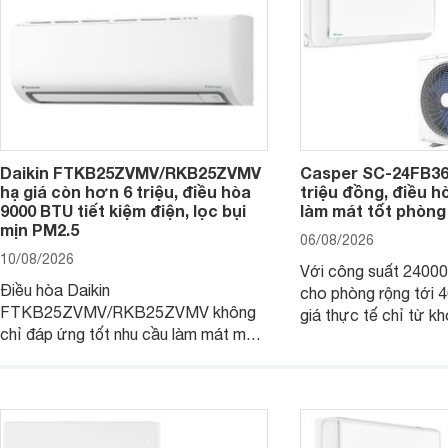
Daikin FTKB25ZVMV/RKB25ZVMV
Casper SC-24FB36
hạ giá còn hơn 6 triệu, điều hòa
triệu đồng, điều 
9000 BTU tiết kiệm điện, lọc bụi
làm mát tốt phòng
mịn PM2.5
06/08/2026
10/08/2026
Với công suất 2400
Điều hòa Daikin
cho phòng rộng tới
FTKB25ZVMV/RKB25ZVMV không
giá thực tế chỉ từ kh
chỉ đáp ứng tốt nhu cầu làm mát mà
đồng, Casper SC-24
còn được đánh giá cao về khả năng
một trong những mẫu
tiết kiệm điện nhờ công nghệ Inverter.
thông thu hút nhiều 
Đáng chú ý, model này hiện đang
người tiêu dùng Việt.
được bán với mức giá khá hấp dẫn
tại nhiều cửa hàng và siêu thị điện