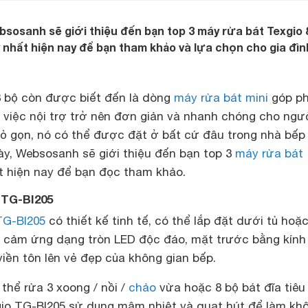
ebsosanh sẽ giới thiệu đến bạn top 3 máy rửa bát Texgio 
nhất hiện nay để bạn tham khảo và lựa chọn cho gia đìn
8 bộ còn được biết đến là dòng
máy rửa bát mini
góp p
 việc nội trợ trở nên đơn giản và nhanh chóng cho ngư
hỏ gọn, nó có thể được đặt ở bất cứ đâu trong nhà bếp
này, Websosanh sẽ giới thiệu đến bạn top 3
máy rửa bát
 hiện nay để bạn đọc tham khảo.
 TG-BI205
TG-BI205
có thiết kế tinh tế, có thể lắp đặt dưới tủ hoặc
n cảm ứng dạng tròn LED độc đáo, mặt trước bằng kính
iền tôn lên vẻ đẹp của không gian bếp.
thể rửa 3 xoong / nồi /
chảo
vừa hoặc 8 bộ bát đĩa tiêu
io TG-BI205 sử dụng mâm nhiệt và quạt hút để làm khô