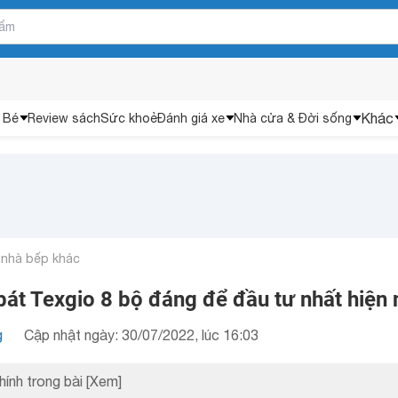
Khác
 Bé
Review sách
Sức khoẻ
Đánh giá xe
Nhà cửa & Đời sống
 nhà bếp khác
át Texgio 8 bộ đáng để đầu tư nhất hiện 
g
Cập nhật ngày: 30/07/2022, lúc 16:03
hính trong bài
[Xem]