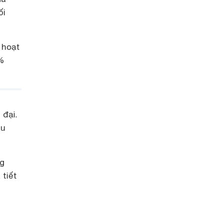
ối
 hoạt
6%
đại.
àu
ng
tiết