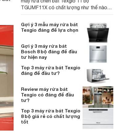
máy rửa chén bát Texgio 11 bộ
TGUMF11X có chất lượng như thế nào?
Hãy cùng Webosanh review chi tiết nhất
nhé.
Gợi ý 3 mẫu máy rửa bát
Texgio đáng để lựa chọn
Gợi ý 3 máy rửa bát
Bosch 8 bộ đáng để đầu
tư hiện nay
Top 3 máy rửa bát Texgio
đáng để đầu tư?
Review máy rửa bát
Texgio có đáng để đầu
tư?
Top 3 máy rửa bát Texgio
8 bộ giá rẻ có chất lượng
tốt