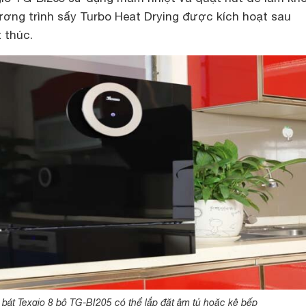
ương trình sấy Turbo Heat Drying được kích hoạt sau
 thúc.
bát Texgio 8 bộ TG-BI205 có thể lắp đặt âm tủ hoặc kệ bếp