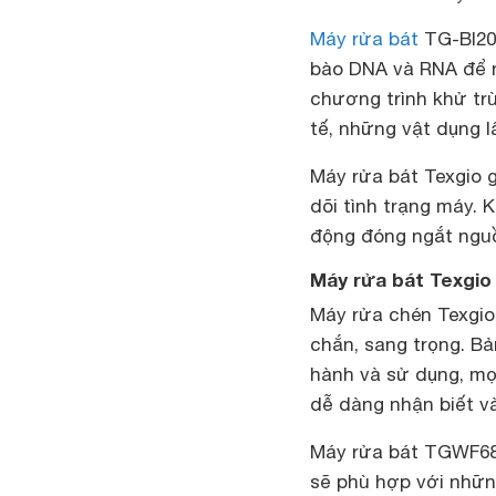
Máy rửa bát
TG-BI205
bào DNA và RNA để n
chương trình khử trù
tế, những vật dụng 
Máy rửa bát Texgio 
dõi tình trạng máy. 
động đóng ngắt nguồ
Máy rửa bát Texgi
Máy rửa chén Texgio
chắn, sang trọng. B
hành và sử dụng, mọi
dễ dàng nhận biết và
Máy rửa bát TGWF68G
sẽ phù hợp với những