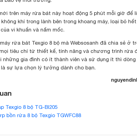
ới trên máy rửa bát này hoạt động 5 phút mỗi giờ để l
a không khí trong lành bên trong khoang máy, loại bỏ hết
n của vi khuẩn và nấm mốc.
máy rửa bát Texgio 8 bộ mà Websosanh đã chia sẻ ở tr
ọi tiêu chí từ thiết kế, tính năng và chương trình rửa 
i những gia đình có ít thành viên và sử dụng ít thì dòn
 là sự lựa chọn lý tưởng dành cho bạn.
nguyendin
quan
ập Texgio 8 bộ TG-BI205
hợp bồn rửa 8 bộ Texgio TGWFC88