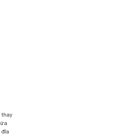
 thay
rửa
 đĩa