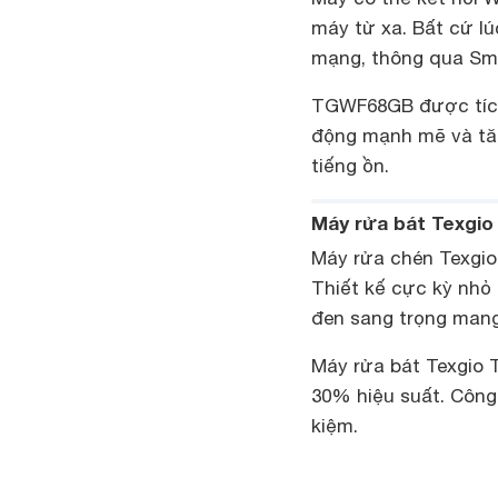
máy từ xa. Bất cứ lú
mạng, thông qua Sm
TGWF68GB được tích
động mạnh mẽ và tăn
tiếng ồn.
Máy rửa bát Texgi
Máy rửa chén Texgi
Thiết kế cực kỳ nhỏ 
đen sang trọng mang
Máy rửa bát Texgio 
30% hiệu suất. Công
kiệm.