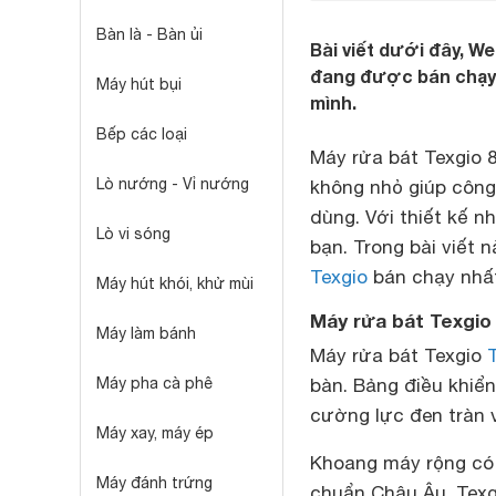
Bàn là - Bàn ủi
Bài viết dưới đây, W
đang được bán chạy 
Máy hút bụi
mình.
Bếp các loại
Máy rửa bát Texgio 
Lò nướng - Vỉ nướng
không nhỏ giúp công
dùng. Với thiết kế n
Lò vi sóng
bạn. Trong bài viết 
Texgio
bán chạy nhất
Máy hút khói, khử mùi
Máy rửa bát Texgio
Máy làm bánh
Máy rửa bát Texgio
Máy pha cà phê
bàn. Bảng điều khiể
cường lực đen tràn v
Máy xay, máy ép
Khoang máy rộng có 
Máy đánh trứng
chuẩn Châu Âu. Texg