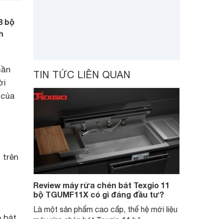
8 bộ
h
hần
TIN TỨC LIÊN QUAN
ời
 của
 trên
Review máy rửa chén bát Texgio 11
bộ TGUMF11X có gì đáng đầu tư?
Là một sản phẩm cao cấp, thế hệ mới liệu
 bát