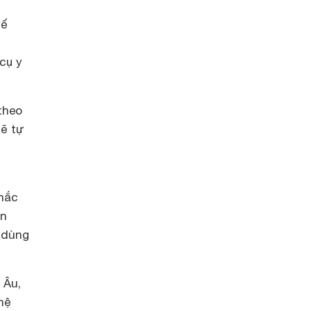
tế
cụ y
theo
sẽ tự
hắc
ận
i dùng
 Âu,
hệ