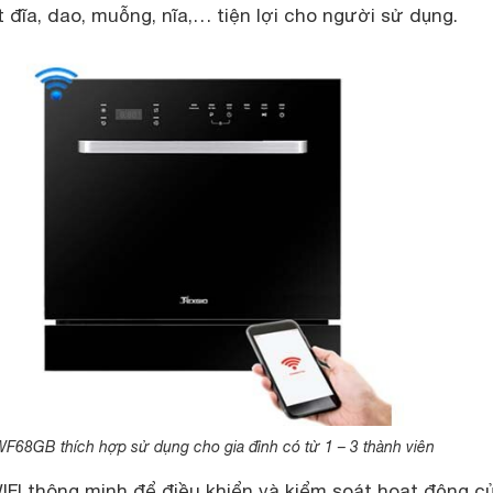
đĩa, dao, muỗng, nĩa,… tiện lợi cho người sử dụng.
F68GB thích hợp sử dụng cho gia đình có từ 1 – 3 thành viên
IFI thông minh để điều khiển và kiểm soát hoạt động c