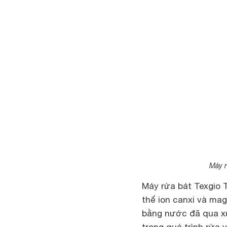
Máy r
Máy rửa bát Texgio 
thế ion canxi và mag
bằng nước đã qua xử
trong quá trình rửa 