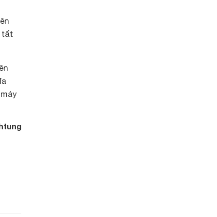
iên
 tất
ên
đa
g máy
htung