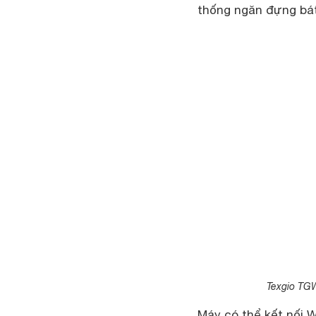
thống ngăn đựng bát 
Texgio TGW
Máy có thể kết nối W