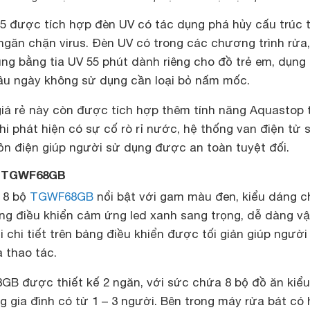
 được tích hợp đèn UV có tác dụng phá hủy cấu trúc 
găn chặn virus. Đèn UV có trong các chương trình rửa,
ng bằng tia UV 55 phút dành riêng cho đồ trẻ em, dụng 
lâu ngày không sử dụng cần loại bỏ nấm mốc.
giá rẻ này còn được tích hợp thêm tính năng Aquastop 
Khi phát hiện có sự cố rò rỉ nước, hệ thống van điện tử 
n điện giúp người sử dụng được an toàn tuyệt đối.
o TGWF68GB
 8 bộ
TGWF68GB
nổi bật với gam màu đen, kiểu dáng c
ảng điều khiển cảm ứng led xanh sang trọng, dễ dàng v
 chi tiết trên bảng điều khiển được tối giản giúp ngườ
 thao tác.
B được thiết kế 2 ngăn, với sức chứa 8 bộ đồ ăn kiểu
 gia đình có từ 1 – 3 người. Bên trong máy rửa bát có 