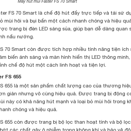
Máy hút mùi Faster FS 70 Smart
ter FS 70 Smart là chế độ hút đẩy trực tiếp và tái sử d
 bỏ mùi hôi và bụi bẩn một cách nhanh chóng và hiệu qu
ợc trang bị đèn LED sáng sủa, giúp bạn dễ dàng quan 
ình nấu nướng.
S 70 Smart còn được tích hợp nhiều tính năng tiện ích
ảm biến ánh sáng và màn hình hiển thị LED thông minh,
nh chế độ hút một cách linh hoạt và tiện lợi.
er FS 655
FS 655 là một sản phẩm chất lượng cao của thương hiệ
 đơn giản nhưng vô cùng hiệu quả. Được trang bị động c
i này có khả năng hút mạnh và loại bỏ mùi hôi trong 
hanh chóng và hiệu quả.
S 655 còn được trang bị bộ lọc than hoạt tính và bộ lọ
 bớt các chất gây ô nhiễm trong không khí và bảo vệ đ