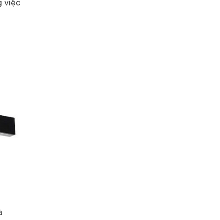
g việc
à