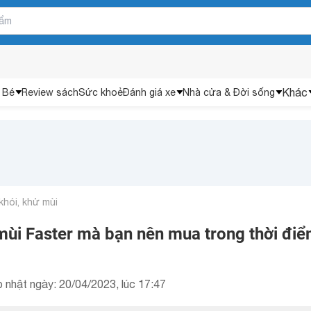
Khác
 Bé
Review sách
Sức khoẻ
Đánh giá xe
Nhà cửa & Đời sống
khói, khử mùi
mùi Faster mà bạn nên mua trong thời đi
 nhật ngày: 20/04/2023, lúc 17:47