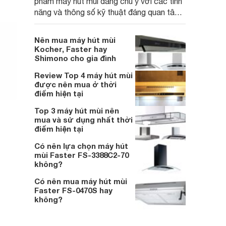
phẩm máy hút mùi đáng chú ý với các tính
năng và thông số kỹ thuật đáng quan tâm.
Hãy cùng Websosanh khám phá top 4 sản
phẩm máy hút mùi Dusler được ưa chuộng
Nên mua máy hút mùi
thời điểm hiện tại nhé!
Kocher, Faster hay
Shimono cho gia đình
Review Top 4 máy hút mùi
được nên mua ở thời
điểm hiện tại
Top 3 máy hút mùi nên
mua và sử dụng nhất thời
điểm hiện tại
Có nên lựa chọn máy hút
mùi Faster FS-3388C2-70
không?
Có nên mua máy hút mùi
Faster FS-0470S hay
không?