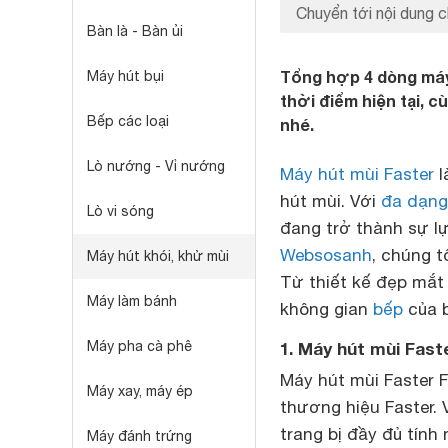
Chuyển tới nội dung c
Bàn là - Bàn ủi
Tổng hợp 4 dòng máy
Máy hút bụi
thời điểm hiện tại, 
Bếp các loại
nhé.
Lò nướng - Vỉ nướng
Máy hút mùi Faster
l
hút mùi. Với
đa dạn
Lò vi sóng
đang trở thành sự lự
Websosanh
, chúng t
Máy hút khói, khử mùi
Từ thiết kế đẹp mắt
Máy làm bánh
không gian
bếp
của b
Máy pha cà phê
1. Máy hút mùi Fast
Máy hút mùi Faster 
Máy xay, máy ép
thương hiệu Faster. 
trang bị đầy đủ tính
Máy đánh trứng