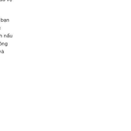
 bạn
c
nh nấu
ông
và