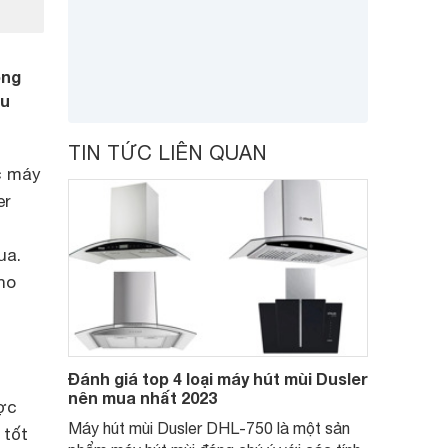
ong
ệu
TIN TỨC LIÊN QUAN
c máy
er
ua.
ho
Đánh giá top 4 loại máy hút mùi Dusler
nên mua nhất 2023
ược
Máy hút mùi Dusler DHL-750 là một sản
 tốt