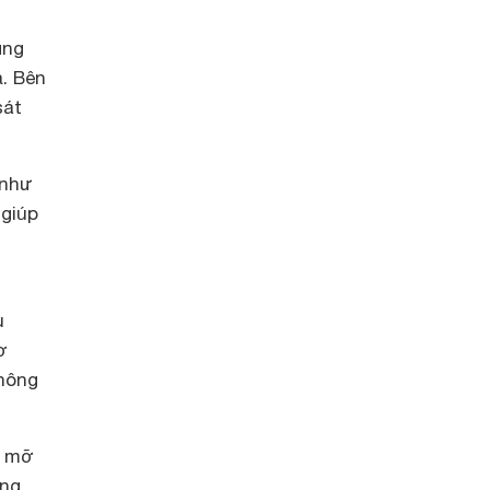
ụng
ả. Bên
sát
 như
 giúp
u
ơ
không
c mỡ
ộng