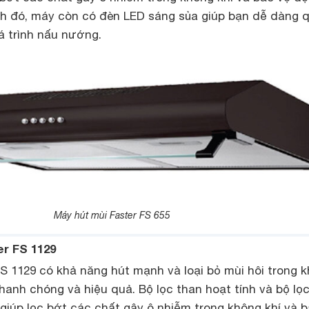
h đó, máy còn có đèn LED sáng sủa giúp bạn dễ dàng 
á trình nấu nướng.
Máy hút mùi Faster FS 655
er FS 1129
S 1129 có khả năng hút mạnh và loại bỏ mùi hôi trong 
hanh chóng và hiệu quả. Bộ lọc than hoạt tính và bộ lọ
iúp lọc bớt các chất gây ô nhiễm trong không khí và b