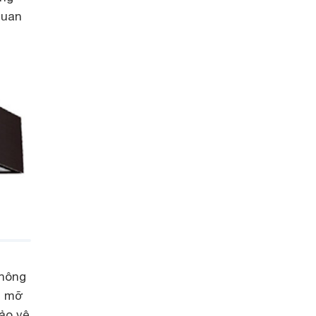
quan
không
c mỡ
ảo vệ