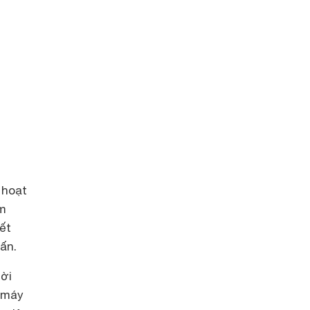
 hoạt
ễm
ết
ấn.
hời
, máy