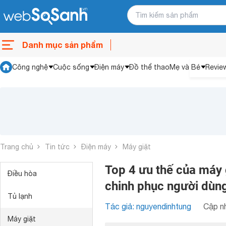
Danh mục sản phẩm
Công nghệ
Cuộc sống
Điện máy
Đồ thể thao
Mẹ và Bé
Revie
Trang chủ
Tin tức
Điện máy
Máy giặt
Top 4 ưu thế của máy
Điều hòa
chinh phục người dùn
Tủ lạnh
Tác giả: nguyendinhtung
Cập nh
Máy giặt