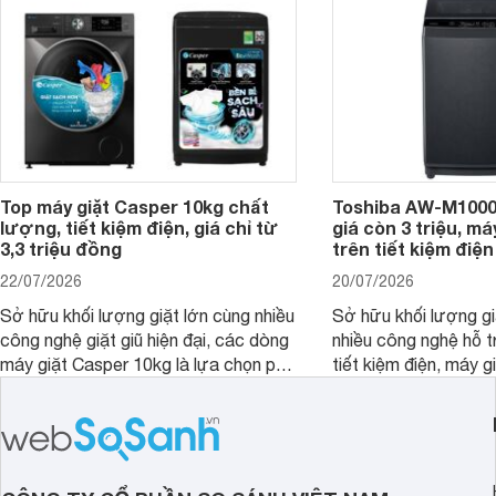
nổi bật trong tầm giá 5–6 triệu đồng.
Top máy giặt Casper 10kg chất
Toshiba AW-M1000
lượng, tiết kiệm điện, giá chỉ từ
giá còn 3 triệu, má
3,3 triệu đồng
trên tiết kiệm điện
22/07/2026
20/07/2026
Sở hữu khối lượng giặt lớn cùng nhiều
Sở hữu khối lượng gi
công nghệ giặt giũ hiện đại, các dòng
nhiều công nghệ hỗ t
máy giặt Casper 10kg là lựa chọn phù
tiết kiệm điện, máy 
hợp cho những gia đình đông thành
M1000FV(MK) là lựa
viên.
nhắc cho các gia đình
bán hiện đã giảm đán