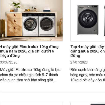
4 máy giặt Electrolux 10kg đáng
Top 4 máy giặt sấy 
mua năm 2026, giá chỉ dưới 6
đáng mua 2026, chỉ
triệu đồng
đồng
30/07/2026
27/07/2026
Máy giặt Electrolux 10kg đang là lựa
Bên cạnh khả năng g
chọn được nhiều gia đình 5-7 thành
hằng ngày, các mẫu 
viên quan tâm nhờ khả năng giặt
10kg dưới đây còn t
được lượng quần áo lớn, tích hợp
năng sấy khô tiện lợi,
nhiều công nghệ chăm sóc vải và
pháp hữu ích cho gia
mức giá ngày càng dễ tiếp cận. Dưới
ngày mưa kéo dài h
đây là 4 mẫu máy giặt Electrolux 10kg
đặc trưng tại nước t