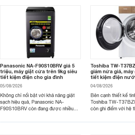
Panasonic NA-F90S10BRV giá 5
Toshiba TW-T37B
triệu, máy giặt cửa trên 9kg siêu
giảm nửa giá, máy
tiết kiệm điện cho gia đình
tiết kiệm điện nướ
05/08/2026
04/08/2026
Không chỉ nổi bật với khả năng giặt
Bên cạnh thiết kế tin
sạch hiệu quả, Panasonic NA-
Toshiba TW-T37B
F90S10BRV còn đang được nhiều
còn ghi điểm với hệ 
đại lý bán với mức giá hấp dẫn, trở
giặt hiện đại, mang 
thành lựa chọn phù hợp cho các gia
sạch hiệu quả, giảm 
đình Việt đang tìm kiếm một mẫu máy
vệ quần áo tốt hơn s
giặt cửa trên 9kg.
giặt.