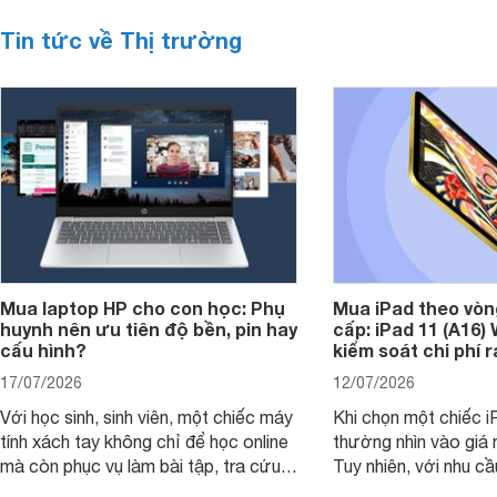
Tin tức về Thị trường
Mua laptop HP cho con học: Phụ
Mua iPad theo vòn
huynh nên ưu tiên độ bền, pin hay
cấp: iPad 11 (A16)
cấu hình?
kiểm soát chi phí 
17/07/2026
12/07/2026
Với học sinh, sinh viên, một chiếc máy
Khi chọn một chiếc i
tính xách tay không chỉ để học online
thường nhìn vào giá 
mà còn phục vụ làm bài tập, tra cứu,
Tuy nhiên, với nhu cầ
thuyết trình và giải trí nhẹ. Khi chọn
việc nhẹ và giải trí t