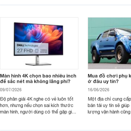
laptop HP cho con, phụ huynh nên
quan trọng hơn là tổn
nhìn theo nhu cầu sử dụng nhiều năm
mua bản nào, có cần
thay vì chỉ so sánh cấu hình trên giấy.
không, dùng được ba
nên nâng cấp.
Màn hình 4K chọn bao nhiêu inch
Mua đồ chơi phụ ki
để sắc nét mà không lãng phí?
ở đâu uy tín?
09/07/2026
16/06/2026
Độ phân giải 4K nghe có vẻ luôn tốt
Một địa chỉ cung cấp
hơn, nhưng nếu chọn sai kích thước
bán tải uy tín sẽ giú
màn hình, người dùng có thể gặp giao
lượng vận hành cũng
diện quá nhỏ, phải phóng to nhiều
của chủ xe khi lên đ
hoặc không tận dụng hết không gian
hai" của mình.