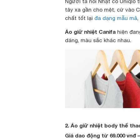
Người ta nói Nhật có Uniqlo 
tây xa gần cho mệt, cứ vào Ca
chất tốt lại
đa dạng mẫu mã
,
Áo giữ nhiệt Canifa
hiện đang
dáng, màu sắc khác nhau.
2. Áo giữ nhiệt body thể tha
Giá dao động từ 69.000 vnđ –