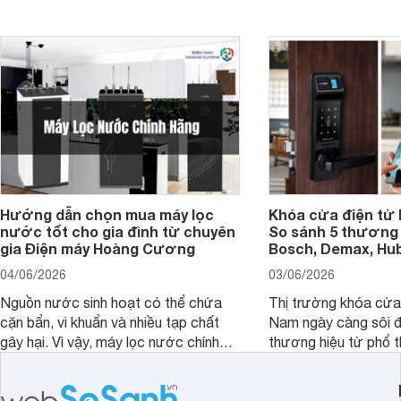
hiển thị. Vậy màn hình 4K nên chọn
bao nhiêu inch là hợp lý?
Hướng dẫn chọn mua máy lọc
Khóa cửa điện tử 
nước tốt cho gia đình từ chuyên
So sánh 5 thương 
gia Điện máy Hoàng Cương
Bosch, Demax, Hub
04/06/2026
03/06/2026
Nguồn nước sinh hoạt có thể chứa
Thị trường khóa cửa 
cặn bẩn, vi khuẩn và nhiều tạp chất
Nam ngày càng sôi đ
gây hại. Vì vậy, máy lọc nước chính
thương hiệu từ phổ 
hãng là giải pháp hiệu quả giúp bảo vệ
cấp. Nếu bạn đang b
sức khỏe và đảm bảo nguồn nước
cửa điện tử hãng nào 