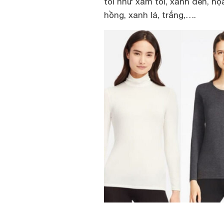
tối như xám tối, xanh đen, h
hồng, xanh lá, trắng,….