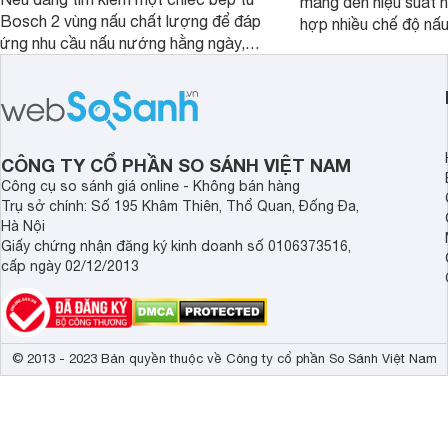
mang đến hiệu suất 
Bosch 2 vùng nấu chất lượng để đáp
hợp nhiều chế độ nấu
ứng nhu cầu nấu nướng hằng ngày,
ưu hiệu quả sử dụng 
PPI82560MS là một trong những lựa
đây là một số mẫu b
chọn đáng cân nhắc.
vùng nấu đáng mua hi
CÔNG TY CỔ PHẦN SO SÁNH VIỆT NAM
Công cụ so sánh giá online - Không bán hàng
Trụ sở chính: Số 195 Khâm Thiên, Thổ Quan, Đống Đa,
Hà Nội
Giấy chứng nhận đăng ký kinh doanh số 0106373516,
cấp ngày 02/12/2013
© 2013 - 2023 Bản quyền thuộc về Công ty cổ phần So Sánh Việt Nam