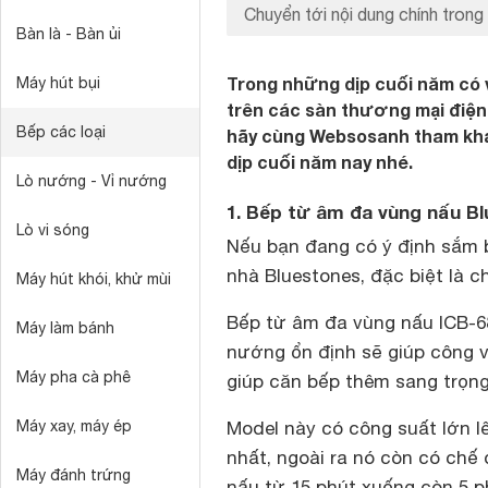
Chuyển tới nội dung chính trong 
Bàn là - Bàn ủi
Trong những dịp cuối năm có v
Máy hút bụi
trên các sàn thương mại điện
Bếp các loại
hãy cùng Websosanh tham khả
dịp cuối năm nay nhé.
Lò nướng - Vỉ nướng
1. Bếp từ âm đa vùng nấu B
Lò vi sóng
Nếu bạn đang có ý định sắm 
nhà Bluestones, đặc biệt là 
Máy hút khói, khử mùi
Bếp từ âm đa vùng nấu ICB-6
Máy làm bánh
nướng ổn định sẽ giúp công v
Máy pha cà phê
giúp căn bếp thêm sang trọng 
Máy xay, máy ép
Model này có công suất lớn lê
nhất, ngoài ra nó còn có chế 
Máy đánh trứng
nấu từ 15 phút xuống còn 5 ph