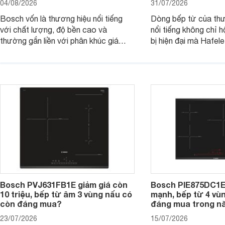
04/08/2026
31/07/2026
Bosch vốn là thương hiệu nổi tiếng
Dòng bếp từ của th
với chất lượng, độ bền cao và
nổi tiếng không chỉ hộ
thường gắn liền với phân khúc giá
bị hiện đại mà Hafe
cao. Tuy nhiên, trên thị trường hiện
536.61.886 còn đan
nay, mẫu bếp từ Bosch 3 vùng nấu
hàng, siêu thị điện m
PUC61KAA5E lại đang được nhiều
đưa tới lựa chọn ch
đơn vị phân phối với mức giá khá dễ
gia đình.
tiếp cận, thu hút sự quan tâm của
nhiều người tiêu dùng.
Bosch PVJ631FB1E giảm giá còn
Bosch PIE875DC1E
10 triệu, bếp từ âm 3 vùng nấu có
mạnh, bếp từ 4 vù
còn đáng mua?
đáng mua trong n
23/07/2026
15/07/2026