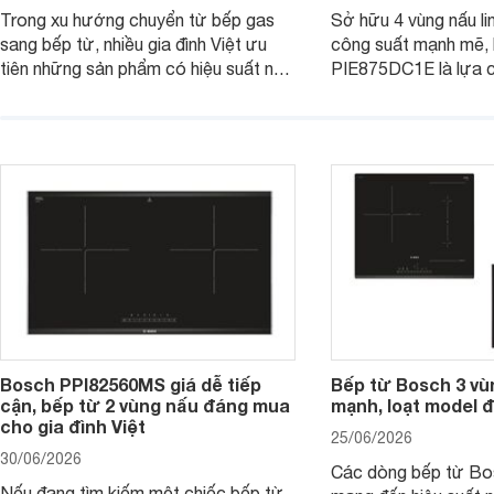
Trong xu hướng chuyển từ bếp gas
Sở hữu 4 vùng nấu li
sang bếp từ, nhiều gia đình Việt ưu
công suất mạnh mẽ,
tiên những sản phẩm có hiệu suất nấu
PIE875DC1E là lựa 
nướng cao, độ bền tốt và đến từ các
nhu cầu nấu nướng củ
thương hiệu uy tín. Bosch
thời được trang bị nh
PVJ631FB1E là một trong những
minh và tính năng an 
mẫu bếp đáp ứng tốt các tiêu chí này.
Bosch PPI82560MS giá dễ tiếp
Bếp từ Bosch 3 vù
cận, bếp từ 2 vùng nấu đáng mua
mạnh, loạt model 
cho gia đình Việt
25/06/2026
30/06/2026
Các dòng bếp từ Bo
Nếu đang tìm kiếm một chiếc bếp từ