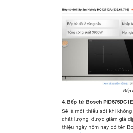
Bếp 
4. Bếp từ Bosch PID675DC1E
Sẽ là một thiếu sót khi khôn
chất lượng, được giảm giá d
thiệu ngày hôm nay có tên B