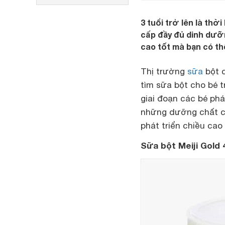
3 tuổi trở lên là th
cấp đầy đủ dinh dưỡn
cao tốt mà bạn có th
Thị trường
sữa
bột c
tìm sữa bột cho bé t
giai đoạn các bé phá
những dưỡng chất cầ
phát triển chiều ca
Sữa bột Meiji Gold 