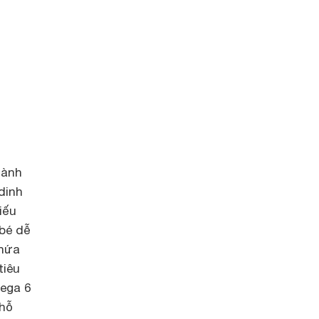
dành
dinh
iếu
 bé dễ
chứa
tiêu
mega 6
 hỗ