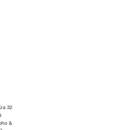
hứa 32
ề
pho &