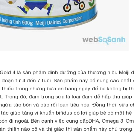
 Gold 4 là sản phẩm dinh dưỡng của thương hiệu Meiji 
i đoạn từ 4 đến 7 tuổi. Sản phẩm này bổ sung các chất 
 thiếu trong những bữa ăn hàng ngày để bé không bị th
ốt. Trong đó, đạm trong sữa là loại đạm dễ hấp thu giúp
ngừa táo bón và các rối loạn tiêu hóa. Đồng thời, sữa 
tác giúp tăng vi khuẩn bifidus có lợi giúp bé có một hệ 
o bón đi ngoài. Bên cạnh việc cung cấpDHA, Omega 3 ,O
oàn thiện não bộ và thị giác thì sản phẩm này chú trọng