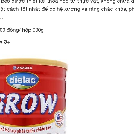
t béo được thiết kế khoa học từ thực vật, không chứa 
một cách tốt nhất để có hệ xương và răng chắc khỏe, p
u.
000 đồng/ hộp 900g
w 3+