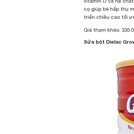
vitamin D và hệ chấ
cọ giúp bé hấp thụ 
triển chiều cao tối ư
Giá tham khảo: 335.
Sữa bột Dielac Gro