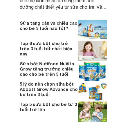
cha mẹ luôn muốn bổ sung thêm các
dưỡng chất thiết yếu từ sữa cho trẻ. Vậy
đâu là loại sữa bột cho bé 2 tuổi tốt nhất,
giúp bé tăng cân và phát triển chiều cao?
Sữa tăng cân và chiều cao
cho bé 3 tuổi nào tốt?
Top 6 sữa bột cho trẻ
trên 3 tuổi tốt nhất hiện
nay
Sữa bột Nutifood NuVita
Grow tăng trưởng chiều
cao cho bé trên 3 tuổi
5 lý do nên chọn sữa bột
Abbott Grow Advance cho
bé trên 3 tuổi
Top 5 sữa bột cho bé từ 3
tuổi trở lên