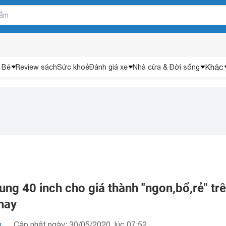
Khác
 Bé
Review sách
Sức khoẻ
Đánh giá xe
Nhà cửa & Đời sống
ung 40 inch cho giá thành "ngon,bổ,rẻ" tr
 nay
g
Cập nhật ngày: 30/05/2020, lúc 07:52