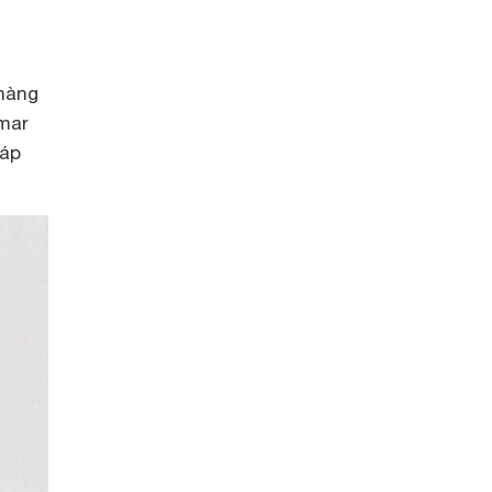
hàng
mar
cáp