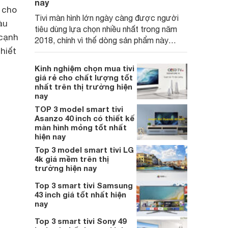
nay
 cho
Tivi màn hình lớn ngày càng được người
àu
tiêu dùng lựa chọn nhiều nhất trong năm
 cạnh
2018, chính vì thế dòng sản phẩm này
hiết
cũng có xu hướng tăng lên về số lượng,
nhưng trong số đó có lẽ bạn chẳng thể
Kinh nghiệm chọn mua tivi
chọn ra cho mình một chiếc tivi 49 inch giá
giá rẻ cho chất lượng tốt
rẻ cho chất lượng tốt nhất.
nhất trên thị trường hiện
nay
TOP 3 model smart tivi
Asanzo 40 inch có thiết kế
màn hình mỏng tốt nhất
hiện nay
Top 3 model smart tivi LG
4k giá mềm trên thị
trường hiện nay
Top 3 smart tivi Samsung
43 inch giá tốt nhất hiện
nay
Top 3 smart tivi Sony 49