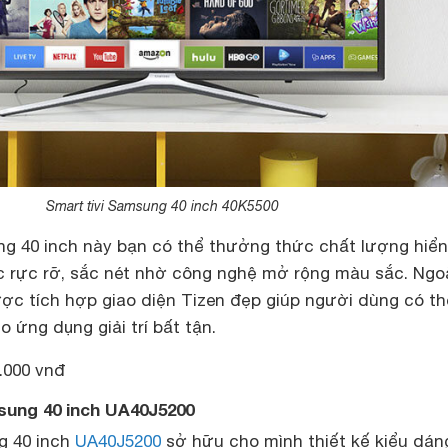
Smart tivi Samsung 40 inch 40K5500
ng 40 inch này bạn có thể thưởng thức chất lượng hiển
c rực rỡ, sắc nét nhờ công nghệ mở rộng màu sắc. Ngoà
ược tích hợp giao diện Tizen đẹp giúp người dùng có t
 ứng dụng giải trí bất tận.
.000 vnđ
msung 40 inch UA40J5200
g 40 inch
UA40J5200
sở hữu cho mình thiết kế kiểu dán