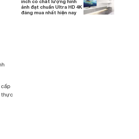
inch có chất lượng hình
ảnh đạt chuẩn Ultra HD 4K
đáng mua nhất hiện nay
nh
 cấp
n thực