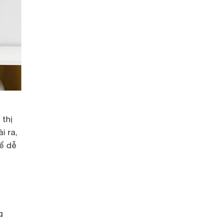
 thị
i ra,
hể dễ
g