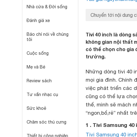
Nhà cửa & Đời sống
Chuyển tới nội dung c
Đánh giá xe
Tivi 40 inch là dòng 
Báo chí nói về chúng
tôi
không gian nội thất m
có thể chọn cho gia đ
Cuộc sống
trường.
Mẹ và Bé
Những dòng tivi 40 i
mọi gia đình. Chính
Review sách
việc phát triển các
Tư vấn nhạc cụ
cũng có thể lựa chọn
thế, mình sẽ mách n
Sức khoẻ
“ngon,bổ,rẻ” nhất tr
Chăm sóc thú cưng
1 . Tivi Samsung 40
Tivi Samsung 40 inc
Thiết bị công nghiệp