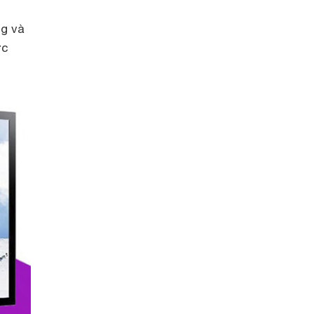
g và
ợc