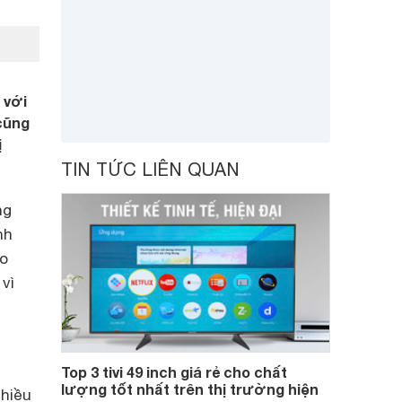
 với
 cũng
ị
TIN TỨC LIÊN QUAN
ng
nh
ào
vì
Top 3 tivi 49 inch giá rẻ cho chất
lượng tốt nhất trên thị trường hiện
nhiều