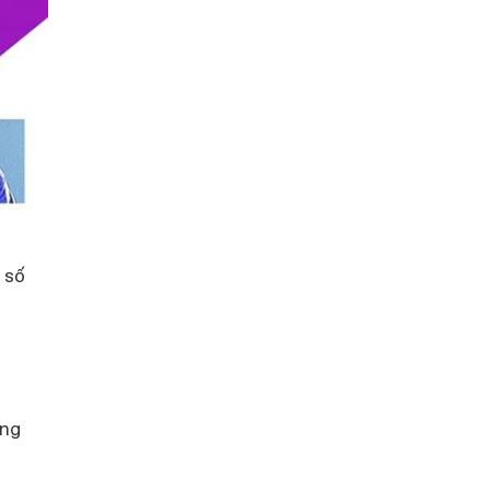
 số
ững