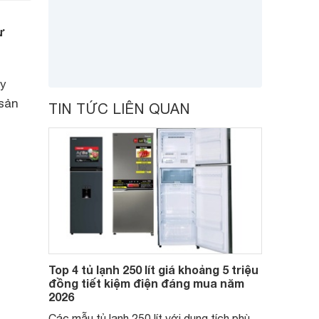
ử
ày
 sản
TIN TỨC LIÊN QUAN
Top 4 tủ lạnh 250 lít giá khoảng 5 triệu
đồng tiết kiệm điện đáng mua năm
2026
Các mẫu tủ lạnh 250 lít với dung tích phù