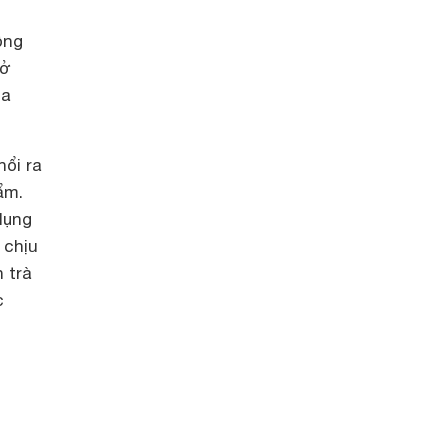
n
ồng
sở
ủa
ổi ra
ẩm.
dụng
 chịu
 trà
c