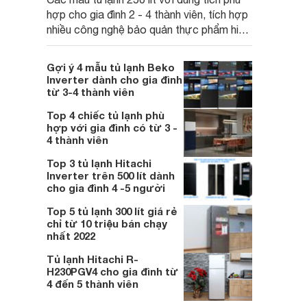
hợp cho gia đình 2 - 4 thành viên, tích hợp
nhiều công nghệ bảo quản thực phẩm hiện
đại cùng khả năng tiết kiệm điện hiệu quả
đang là lựa chọn được nhiều người dùng
Gợi ý 4 mẫu tủ lạnh Beko
quan tâm.
Inverter dành cho gia đình
từ 3-4 thành viên
Top 4 chiếc tủ lạnh phù
hợp với gia đình có từ 3 -
4 thành viên
Top 3 tủ lạnh Hitachi
Inverter trên 500 lít dành
cho gia đình 4 -5 người
Top 5 tủ lạnh 300 lít giá rẻ
chỉ từ 10 triệu bán chạy
nhất 2022
Tủ lạnh Hitachi R-
H230PGV4 cho gia đình từ
4 đến 5 thành viên