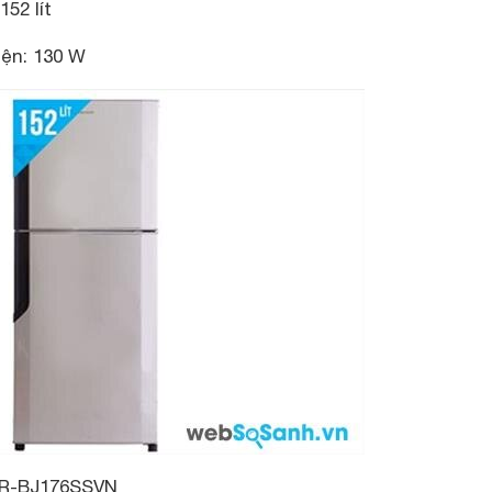
52 lít
iện: 130 W
R-BJ176SSVN