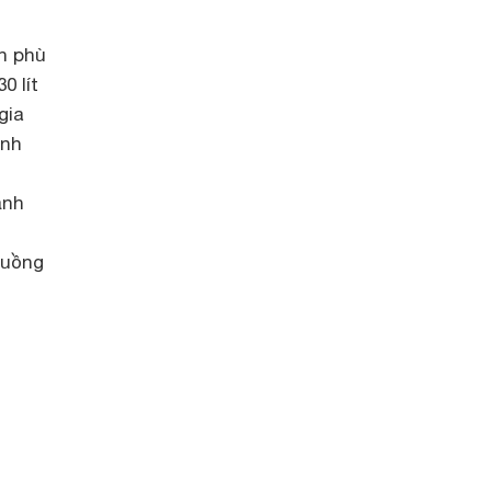
n phù
30 lít
gia
ạnh
ạnh
n
luồng