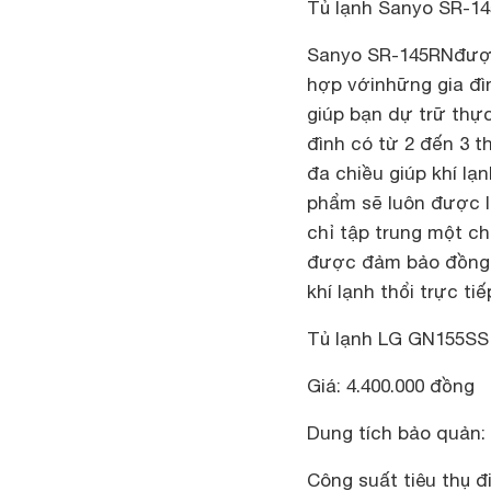
Tủ lạnh Sanyo SR-1
Sanyo SR-145RN
được
hợp vớinhững gia đì
giúp bạn dự trữ thự
đình có từ 2 đến 3 t
đa chiều giúp khí lạ
phẩm sẽ luôn được l
chỉ tập trung một ch
được đảm bảo đồng đ
khí lạnh thổi trực t
Tủ lạnh
LG GN155SS
Giá: 4.400.000 đồng
Dung tích bảo quản: 1
Công suất tiêu thụ đ