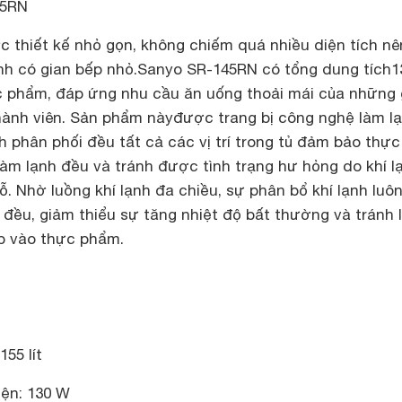
45RN
 thiết kế nhỏ gọn, không chiếm quá nhiều diện tích nê
nh có gian bếp nhỏ.
Sanyo SR-145RN có tổng dung tích
1
c phẩm, đáp ứng nhu cầu ăn uống thoải mái của những 
hành viên. Sản phẩm này
được trang bị công nghệ làm l
nh phân phối đều tất cả các vị trí trong tủ đảm bảo thực
àm lạnh đều và tránh được tình trạng hư hỏng do khí l
ỗ. Nhờ luồng khí lạnh đa chiều, sự phân bổ khí lạnh luô
ều, giảm thiểu sự tăng nhiệt độ bất thường và tránh 
iếp vào thực phẩm.
55 lít
iện: 130 W