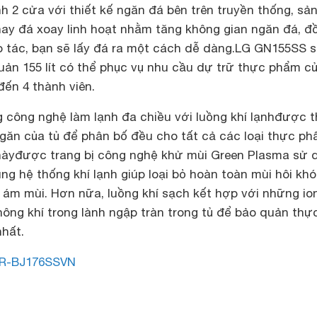
h 2 cửa với thiết kế ngăn đá bên trên truyền thống, sả
hay đá xoay linh hoạt nhằm tăng không gian ngăn đá, đ
ao tác, bạn sẽ lấy đá ra một cách dễ dàng.LG GN155SS 
uản 155 lít có thể phục vụ nhu cầu dự trữ thực phẩm c
đến 4 thành viên.
công nghệ làm lạnh đa chiều với luồng khí lạnhđược th
ngăn của tủ để phân bố đều cho tất cả các loại thực ph
nàyđược trang bị công nghệ khử mùi Green Plasma sử 
ùng hệ thống khí lạnh giúp loại bỏ hoàn toàn mùi hôi khó
ị ám mùi. Hơn nữa, luồng khí sạch kết hợp với những ion
ông khí trong lành ngập tràn trong tủ để bảo quản thự
hất.
R-BJ176SSVN