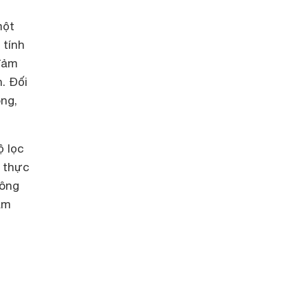
một
 tính
 đảm
. Đối
ng,
ộ lọc
n thực
hông
ầm