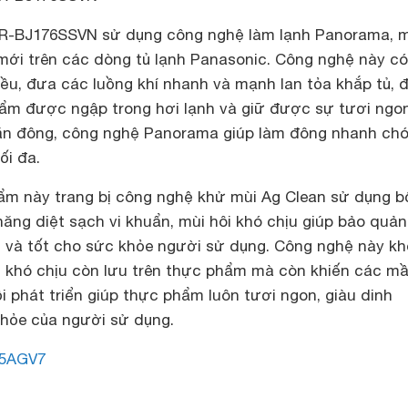
NR-BJ176SSVN sử dụng công nghệ làm lạnh Panorama, 
mới trên các dòng tủ lạnh Panasonic. Công nghệ này có
iều, đưa các luồng khí nhanh và mạnh lan tỏa khắp tủ,
ẩm được ngập trong hơi lạnh và giữ được sự tươi ngon
ăn đông, công nghệ Panorama giúp làm đông nhanh chó
ối đa.
ẩm này trang bị công nghệ khử mùi Ag Clean sử dụng b
năng diệt sạch vi khuẩn, mùi hôi khó chịu giúp bảo quả
 và tốt cho sức khỏe người sử dụng. Công nghệ này k
i khó chịu còn lưu trên thực phẩm mà còn khiến các m
 phát triển giúp thực phẩm luôn tươi ngon, giàu dinh
hỏe của người sử dụng.
5AGV7