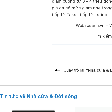
giảm xuống từ 3 – 4 triệu đồ
giá cả có mức giảm nhẹ tron
bếp từ Taka , bếp từ Latino ..
Websosanh.vn – We
Tìm kiếm
"Nhà cửa & 
Quay trở lại
Tin tức về Nhà cửa & Đời sống