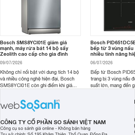
Bosch SMS8YCI01E giảm giá
Bosch PID651DC5E 
mạnh, máy rửa bát 14 bộ sấy
bếp từ 3 vùng nấu 
Zeolith cao cấp cho gia đình
nhiều tính năng hi
09/07/2026
06/07/2026
Không chỉ nổi bật với dung tích 14 bộ
Bếp từ Bosch PID
và nhiều công nghệ hiện đại, Bosch
trang bị 3 vùng nấu 
SMS8YCI01E còn ghi điểm khi giá
suất lớn, mang đến g
bán thực tế đã giảm đáng kể so với
nướng linh hoạt và h
thời điểm mới mở bán, mang lại tỷ lệ
gia đình.
giá trị/chi phí hấp dẫn hơn cho người
dùng đang tìm kiếm một mẫu máy rửa
bát cao cấp.
CÔNG TY CỔ PHẦN SO SÁNH VIỆT NAM
Công cụ so sánh giá online - Không bán hàng
Trụ sở chính: Số 195 Khâm Thiên, Thổ Quan, Đống Đa,