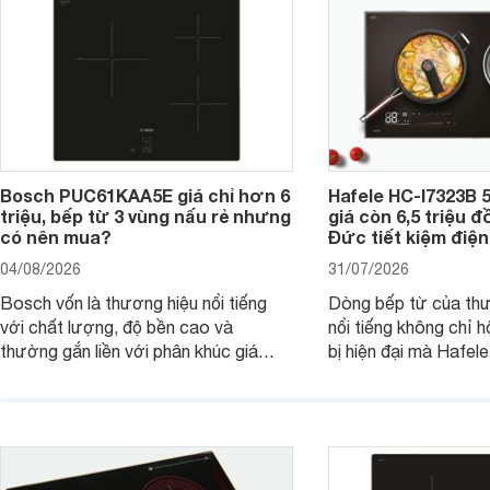
Bosch PUC61KAA5E giá chỉ hơn 6
Hafele HC-I7323B 5
triệu, bếp từ 3 vùng nấu rẻ nhưng
giá còn 6,5 triệu 
có nên mua?
Đức tiết kiệm điện
04/08/2026
31/07/2026
Bosch vốn là thương hiệu nổi tiếng
Dòng bếp từ của th
với chất lượng, độ bền cao và
nổi tiếng không chỉ hộ
thường gắn liền với phân khúc giá
bị hiện đại mà Hafe
cao. Tuy nhiên, trên thị trường hiện
536.61.886 còn đan
nay, mẫu bếp từ Bosch 3 vùng nấu
hàng, siêu thị điện m
PUC61KAA5E lại đang được nhiều
đưa tới lựa chọn ch
đơn vị phân phối với mức giá khá dễ
gia đình.
tiếp cận, thu hút sự quan tâm của