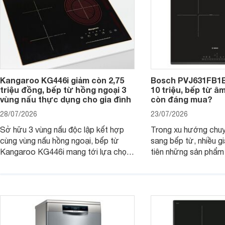
nhiều người tiêu dùng.
Kangaroo KG446i giảm còn 2,75
Bosch PVJ631FB1E
triệu đồng, bếp từ hồng ngoại 3
10 triệu, bếp từ â
vùng nấu thực dụng cho gia đình
còn đáng mua?
28/07/2026
23/07/2026
Sở hữu 3 vùng nấu độc lập kết hợp
Trong xu hướng chuy
cùng vùng nấu hồng ngoại, bếp từ
sang bếp từ, nhiều gi
Kangaroo KG446i mang tới lựa chọn
tiên những sản phẩm 
đáng cân nhắc cho nhu cầu nấu
nướng cao, độ bền t
nướng tại gia đình. Hiện sản phẩm
thương hiệu uy tín. 
cũng đang được giảm giá khá sâu tại
PVJ631FB1E là một 
nhiều cửa hàng, đại lý.
mẫu bếp đáp ứng tốt 