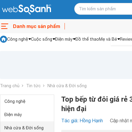
Danh mục sản phẩm
Công nghệ
Cuộc sống
Điện máy
Đồ thể thao
Mẹ và Bé
Revie
Trang chủ
Tin tức
Nhà cửa & Đời sống
Top bếp từ đôi giá rẻ 
Công nghệ
hiện đại
Điện máy
Tác giả: Hồng Hạnh
Cập nhật n
Nhà cửa & Đời sống