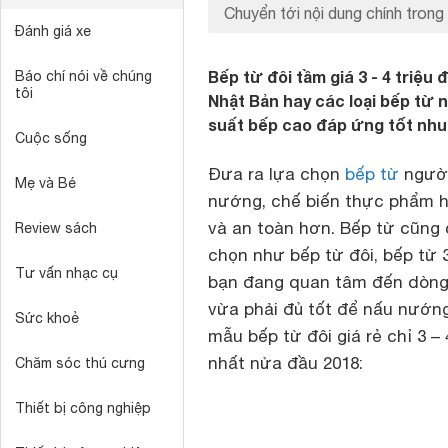
Chuyển tới nội dung chính trong 
Đánh giá xe
Bếp từ đôi tầm giá 3 - 4 triệ
Báo chí nói về chúng
tôi
Nhật Bản hay các loại bếp từ 
suất bếp cao đáp ứng tốt nhu 
Cuộc sống
Đưa ra lựa chọn
bếp từ
người
Mẹ và Bé
nướng, chế biến thực phẩm h
và an toàn hơn. Bếp từ cũng c
Review sách
chọn như bếp từ đôi, bếp từ 3
Tư vấn nhạc cụ
bạn đang quan tâm đến dòn
vừa phải đủ tốt để nấu nướng
Sức khoẻ
mẫu
bếp từ đôi giá rẻ chỉ 3 –
nhất nửa đầu 2018:
Chăm sóc thú cưng
Thiết bị công nghiệp