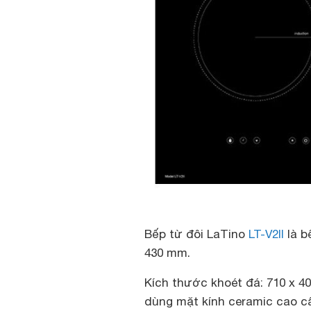
Bếp từ đôi LaTino
LT-V2II
là b
430 mm.
Kích thước khoét đá: 710 x 4
dùng mặt kính ceramic cao cấ