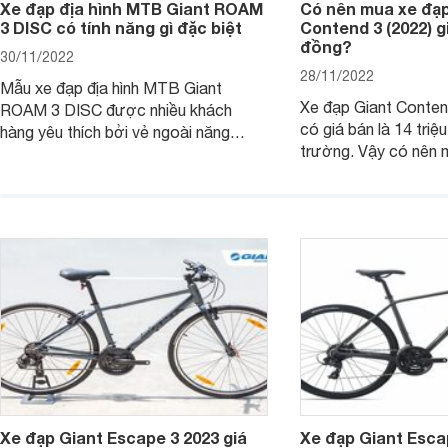
Xe đạp địa hình MTB Giant ROAM
Có nên mua xe đạp
3 DISC có tính năng gì đặc biệt
Contend 3 (2022) gi
đồng?
30/11/2022
28/11/2022
Mẫu xe đạp địa hình MTB Giant
Xe đạp Giant Conten
ROAM 3 DISC được nhiều khách
có giá bán là 14 triệu
hàng yêu thích bởi vẻ ngoài năng
trường. Vậy có nên
động cùng những tính năng vượt trội.
với mức giá cao như
Cùng tìm hiểu kỹ hơn về dòng xe này
Bài viết dưới đây sẽ 
thông qua bài viết sau nhé.
câu hỏi này nhé.
Xe đạp Giant Escape 3 2023 giá
Xe đạp Giant Escap