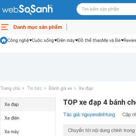
Danh mục sản phẩm
Công nghệ
Cuộc sống
Điện máy
Đồ thể thao
Mẹ và Bé
Revie
Trang chủ
Tin tức
Đánh giá xe
Xe đạp
TOP xe đạp 4 bánh cho
Xe đạp
Tác giả: nguyendinhtung
Cập nh
Xe điện
Chuyển tới nội dung chính trong 
Xe máy