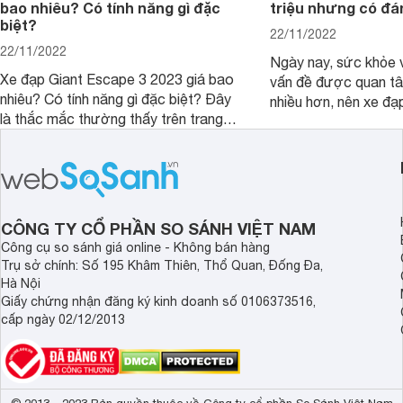
bao nhiêu? Có tính năng gì đặc
triệu nhưng có đá
biệt?
22/11/2022
22/11/2022
Ngày nay, sức khỏe 
Xe đạp Giant Escape 3 2023 giá bao
vấn đề được quan t
nhiêu? Có tính năng gì đặc biệt? Đây
nhiều hơn, nên xe đạ
là thắc mắc thường thấy trên trang
chóng trở thành phư
tìm kiếm Google. Chúng tôi sẽ giúp
đông đảo người dùng
bạn giải đáp trong bài viết ngay sau
học, đi làm. Nổi bật 
đây. Cùng đón xem nhé.
Giant Escape 1. Vậy
Escape 1 giá 16 triệ
tiền không?
CÔNG TY CỔ PHẦN SO SÁNH VIỆT NAM
Công cụ so sánh giá online - Không bán hàng
Trụ sở chính: Số 195 Khâm Thiên, Thổ Quan, Đống Đa,
Hà Nội
Giấy chứng nhận đăng ký kinh doanh số 0106373516,
cấp ngày 02/12/2013