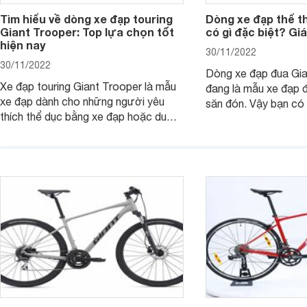
Tìm hiểu về dòng xe đạp touring
Dòng xe đạp thể t
Giant Trooper: Top lựa chọn tốt
có gì đặc biệt? Gi
hiện nay
30/11/2022
30/11/2022
Dòng xe đạp đua Gia
Xe đạp touring Giant Trooper là mẫu
đang là mẫu xe đạp 
xe đạp dành cho những người yêu
săn đón. Vậy bạn có 
thích thể dục bằng xe đạp hoặc du
mẫu xe đạp là bao n
lịch bằng xe đạp. Dòng xe này có
Tham khảo bài viết 
những tính năng gì đặc biệt? Các mẫu
thêm thông tin.
xe nào đang được ưa chuộng nhất
hiện nay?