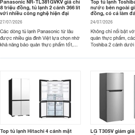
Panasonic NR-TL381GVKV giá chỉ
Top tủ lạnh Toshib
8 triệu đồng, tủ lạnh 2 cánh 366 lít
nước bên ngoài giá
với nhiều công nghệ hiện đại
đồng, có cả làm đ
27/07/2026
24/07/2026
Các dòng tủ lạnh Panasonic từ lâu
Không chỉ nổi bật vớ
được nhiều gia đình Việt lựa chọn nhờ
quản thực phẩm, các
khả năng bảo quản thực phẩm tốt,
Toshiba 2 cánh dướ
vận hành bền bỉ cùng nhiều công nghệ
trang bị vòi lấy nước
hiện đại. Tuy nhiên, mức giá thường
lợi, mang đến trải ng
cao hơn so với nhiều sản phẩm cùng
nghi hơn cho gia đình 
phân khúc khiến không ít người dùng
phải cân nhắc. Trên thị trường hiện
nay, Panasonic
Top tủ lạnh Hitachi 4 cánh mặt
LG T30SV giảm giá 