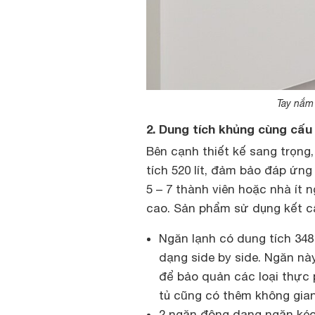
Tay nắm 
2. Dung tích khủng cùng cấu 
Bên cạnh thiết kế sang trọng
tích 520 lít, đảm bảo đáp ứn
5 – 7 thành viên hoặc nhà í
cao. Sản phẩm sử dụng kết cấ
Ngăn lạnh có dung tích 348 
dạng side by side. Ngăn nà
để bảo quản các loại thực 
tủ cũng có thêm không gia
2 ngăn đông dạng ngăn kéo 