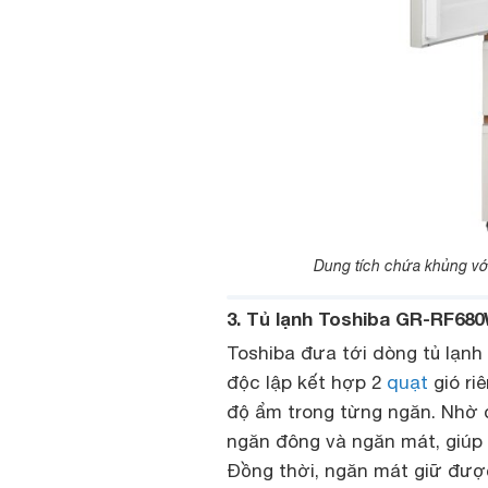
Dung tích chứa khủng với
3. Tủ lạnh Toshiba GR-RF68
Toshiba đưa tới dòng tủ lạnh
độc lập kết hợp 2
quạt
gió ri
độ ẩm trong từng ngăn. Nhờ đ
ngăn đông và ngăn mát, giúp l
Đồng thời, ngăn mát giữ đượ