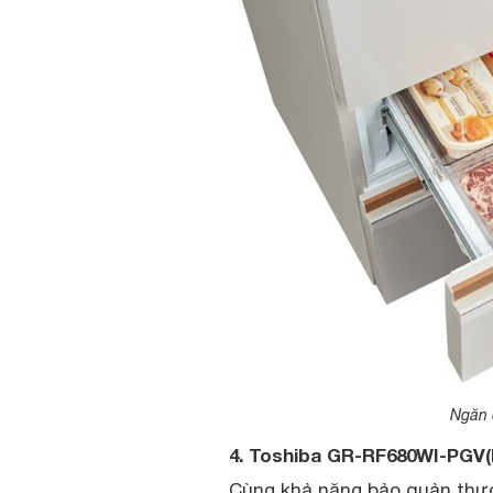
Ngăn đ
4. Toshiba GR-RF680WI-PGV(D
Cùng khả năng bảo quản thực