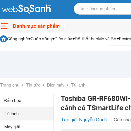
Danh mục sản phẩm
Công nghệ
Cuộc sống
Điện máy
Đồ thể thao
Mẹ và Bé
Revie
Trang chủ
Tin tức
Điện máy
Tủ lạnh
Toshiba GR-RF680WI-P
Điều hòa
cánh có TSmartLife ch
Tủ lạnh
Tác giả: Nguyễn Oanh
Cập nhật
Máy giặt