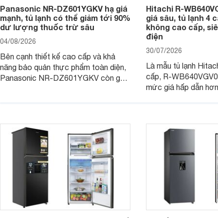
Panasonic NR-DZ601YGKV hạ giá
Hitachi R-WB640V
mạnh, tủ lạnh có thể giảm tới 90%
giá sâu, tủ lạnh 4
dư lượng thuốc trừ sâu
không cao cấp, siê
điện
04/08/2026
30/07/2026
Bên cạnh thiết kế cao cấp và khả
Là mẫu tủ lạnh Hitac
năng bảo quản thực phẩm toàn diện,
cấp, R-WB640VGV0 
Panasonic NR-DZ601YGKV còn gây
mức giá hấp dẫn hơ
chú ý với công nghệ Nanoe™ X độc
trình giảm giá, trở t
quyền, được hãng công bố có khả
đáng cân nhắc cho cá
năng giảm tới 90% dư lượng thuốc
đang tìm kiếm sản ph
trừ sâu còn tồn đọng trên thực phẩm.
nhiều công nghệ.