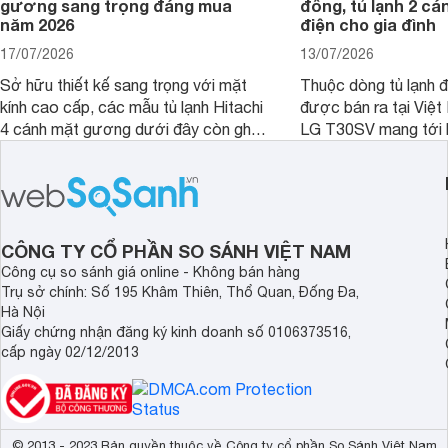
gương sang trọng đáng mua
đồng, tủ lạnh 2 cá
năm 2026
điện cho gia đình
17/07/2026
13/07/2026
Sở hữu thiết kế sang trọng với mặt
Thuộc dòng tủ lạnh 
kính cao cấp, các mẫu tủ lạnh Hitachi
được bán ra tại Việ
4 cánh mặt gương dưới đây còn ghi
LG T30SV mang tới 
điểm nhờ dung tích lớn cùng nhiều
lượng với những trang
công nghệ bảo quản hiện đại, đáp ứng
mức giá bán dễ tiếp 
tốt nhu cầu lưu trữ thực phẩm của gia
nhiều khách hàng Việ
đình.
CÔNG TY CỔ PHẦN SO SÁNH VIỆT NAM
Công cụ so sánh giá online - Không bán hàng
Trụ sở chính: Số 195 Khâm Thiên, Thổ Quan, Đống Đa,
Hà Nội
Giấy chứng nhận đăng ký kinh doanh số 0106373516,
cấp ngày 02/12/2013
© 2013 - 2023 Bản quyền thuộc về Công ty cổ phần So Sánh Việt Nam