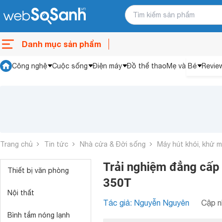
Danh mục sản phẩm
Công nghệ
Cuộc sống
Điện máy
Đồ thể thao
Mẹ và Bé
Revie
Trang chủ
Tin tức
Nhà cửa & Đời sống
Máy hút khói, khử m
Trải nghiệm đẳng cấp
Thiết bị văn phòng
350T
Nội thất
Tác giả: Nguyễn Nguyên
Cập n
Bình tắm nóng lạnh