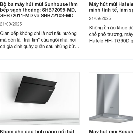
Bộ ba máy hút mùi Sunhouse làm
Máy hút mùi Hafel
bếp sạch thoáng: SHB72095-MD,
mình tinh tế, làm s
SHB72011-MD và SHB72103-MD
21/09/2025
21/09/2025
Không ồn ào khoe d
Gian bếp không chỉ là nơi nấu nướng
chỗ phô trương, máy
mà còn là “trái tim” của ngôi nhà, nơi
Hafele HH-TG90D g
cả gia đình quây quần sau những bữa
“nghệ sĩ thầm lặng” 
cơm ấm áp. Nhưng mùi khói, dầu mỡ
trong lành, sạch tho
đôi khi lại khiến không gian trở nên
vẫn giữ cho không gi
ngột ngạt. Đó là lúc bộ ba máy hút
gàng, thanh lịch. C
mùi Sunhouse SHB72095-MD,
đi tìm hiểu chi tiết 
SHB72011-MD và SHB72103-MD
phát huy sức mạnh.
Khám phá các tính năng nổi bật
Máy hút mùi Bos