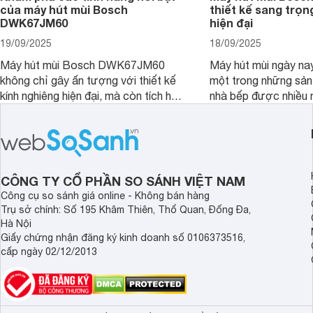
của máy hút mùi Bosch
thiết kế sang trọn
DWK67JM60
hiện đại
19/09/2025
18/09/2025
Máy hút mùi Bosch DWK67JM60
Máy hút mùi ngày na
không chỉ gây ấn tượng với thiết kế
một trong những sả
kính nghiêng hiện đại, mà còn tích hợp
nhà bếp được nhiều 
nhiều tính năng thông minh, mang đến
quan tâm lựa chọn. 
sự tiện nghi và hiệu quả cho căn bếp.
thiết bị nổi bật khôn
Đây chắc chắn sẽ là lựa chọn lý
là máy hút mùi Bo
tưởng cho không gian bếp hiện đại.
Bài viết sau đây sẽ 
review chi tiết về ch
CÔNG TY CỔ PHẦN SO SÁNH VIỆT NAM
này nhé!
Công cụ so sánh giá online - Không bán hàng
Trụ sở chính: Số 195 Khâm Thiên, Thổ Quan, Đống Đa,
Hà Nội
Giấy chứng nhận đăng ký kinh doanh số 0106373516,
cấp ngày 02/12/2013