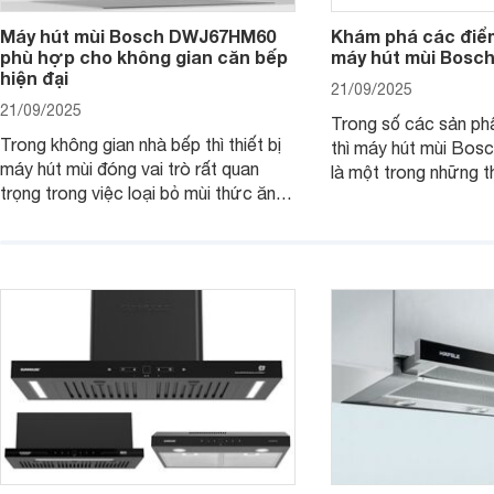
Máy hút mùi Bosch DWJ67HM60
Khám phá các điểm
phù hợp cho không gian căn bếp
máy hút mùi Bos
hiện đại
21/09/2025
21/09/2025
Trong số các sản ph
Trong không gian nhà bếp thì thiết bị
thì máy hút mùi B
máy hút mùi đóng vai trò rất quan
là một trong những th
trọng trong việc loại bỏ mùi thức ăn,
thiết kế bên ngoài đ
hơi nước, khói,.. giúp bầu không khí
hút mạnh mẽ kết hợp 
nên sạch sẽ, thoáng đãng hơn. Một
hiện đại khác. Cùng 
trong các thiết bị được đánh giá cao
tìm hiểu chi tiết sản
trong dòng máy hút mùi nhà Bosch là
sản phẩm máy hút mùi Bosch
DWJ67HM60.