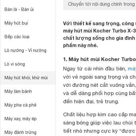
Chuyển tới nội dung chính trong 
Bàn là - Bàn ủi
Với thiết kế sang trọng, công
Máy hút bụi
máy hút mùi Kocher Turbo X-3
Bếp các loại
chất lượng sống cho gia đình 
phẩm này nhé.
Lò nướng - Vỉ nướng
1. Máy hút mùi Kocher Turbo
Lò vi sóng
Ngay từ cái nhìn đầu tiên,
má
với vẻ ngoài sang trọng và c
Máy hút khói, khử mùi
với đường nét cắt vuông vắn,
Máy làm bánh
và dễ dàng phối hợp cùng bấ
đến hiện đại, trẻ trung.
Máy pha cà phê
Chất liệu hợp kim cao cấp ma
Máy xay, máy ép
sáng bóng giúp việc lau chùi 
tiết nhỏ nhưng cực kỳ “được 
Máy đánh trứng