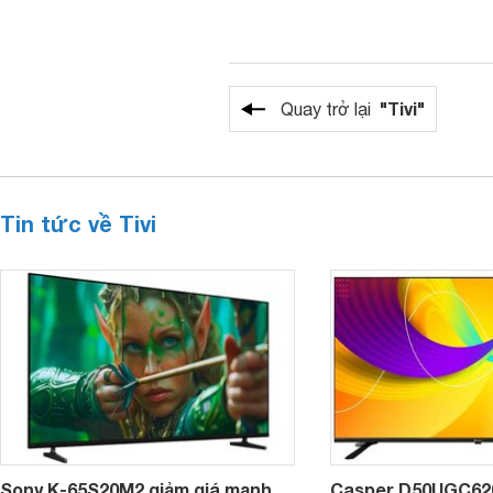
"Tivi"
Quay trở lại
Tin tức về Tivi
Sony K-65S20M2 giảm giá mạnh,
Casper D50UGC620 