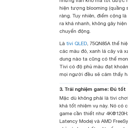
nhưng vẫn khó mà tốt được 
hiện tượng blooming (quầng s
ràng. Tuy nhiên, điểm cộng l
ra khá nhanh, không gây hiện 
chuyển động.
Là
tivi QLED
, 75QN85A thể hi
các màu đỏ, xanh lá cây và x
dung nào ta cũng có thể mong
Tivi có độ phủ màu đạt khoả
mọi người đều sẽ cảm thấy hà
3. Trải nghiệm game: Đủ tốt
Mặc dù không phải là tivi c
khá tốt nhiệm vụ này. Nó có 
game cần thiết như 4K@120Hz,
Latency Mode) và AMD FreeSync