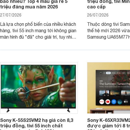
bao nhiêu? Top 4 mẫu giá rẻ 5
triệu đồng, tivi Mi
triệu đáng mua năm 2026
cao cấp
27/07/2026
26/07/2026
Là lựa chọn phổ biến của nhiều khách
Thuộc dòng tivi Sam
hàng, tivi 55 inch mang tới không gian
thế hệ mới 2026 vừa t
màn hình đủ "đã" cho giải trí, tuy nhiên
Samsung UA65M77HA 
việc lựa chọn cũng cần hợp với với
trang
không gian sử dụng. Vậy tivi 55 inch
kích thước dài rộng bao nhiêu cm và
dùng cho phòng bao nhiêu m2?
Sony K-55S25VM2 hạ giá còn 8,3
Sony K-65XR33VM2
triệu đồng, tivi 55 inch chất
được giảm tới 8 tr