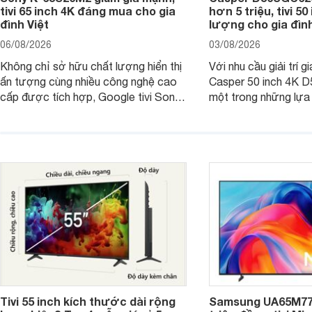
tivi 65 inch 4K đáng mua cho gia
hơn 5 triệu, tivi 5
đình Việt
lượng cho gia đình
06/08/2026
03/08/2026
Không chỉ sở hữu chất lượng hiển thị
Với nhu cầu giải trí gi
ấn tượng cùng nhiều công nghệ cao
Casper 50 inch 4K 
cấp được tích hợp, Google tivi Sony
một trong những lựa
4K 65 inch K-65S20M2 hiện còn đang
trong phân khúc nhờ
được nhiều cửa hàng điện máy giảm
cùng mức giá đang đ
giá sâu.
thống bán lẻ điều ch
hấp dẫn.
Tivi 55 inch kích thước dài rộng
Samsung UA65M77H