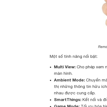
Remot
Một số tính năng nổi bật:
Multi View:
Cho phép xem nộ
màn hình.
Ambient Mode:
Chuyển màn
thị những thông tin hữu ích
nhau được cung cấp.
SmartThings:
Kết nối và đi
Game Mode:
Tối ưu hóa hì