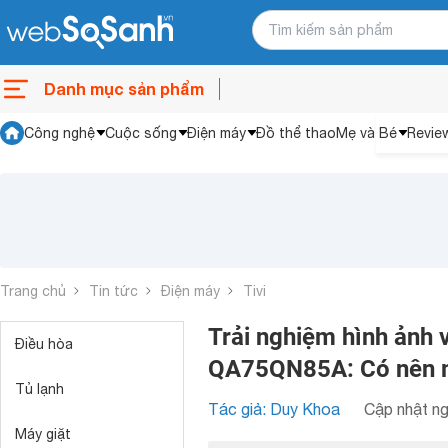
Danh mục sản phẩm
Công nghệ
Cuộc sống
Điện máy
Đồ thể thao
Mẹ và Bé
Revie
Trang chủ
Tin tức
Điện máy
Tivi
Trải nghiệm hình ảnh 
Điều hòa
QA75QN85A: Có nên 
Tủ lạnh
Tác giả: Duy Khoa
Cập nhật ng
Máy giặt