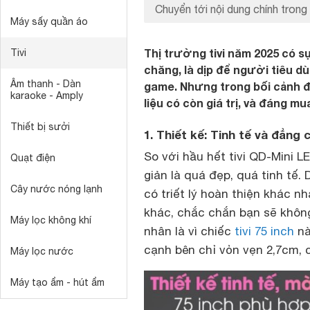
Chuyển tới nội dung chính trong 
Máy sấy quần áo
Thị trường tivi năm 2025 có s
Tivi
chăng, là dịp để người tiêu d
Âm thanh - Dàn
game. Nhưng trong bối cảnh 
karaoke - Amply
liệu có còn giá trị, và đáng m
Thiết bị sưởi
1. Thiết kế: Tinh tế và đẳng 
So với hầu hết tivi QD-Mini L
Quạt điện
giản là quá đẹp, quá tinh tế.
Cây nước nóng lạnh
có triết lý hoàn thiện khác 
khác, chắc chắn bạn sẽ khôn
Máy lọc không khí
nhân là vì chiếc
tivi 75 inch
nà
cạnh bên chỉ vỏn vẹn 2,7cm, 
Máy lọc nước
Máy tạo ẩm - hút ẩm