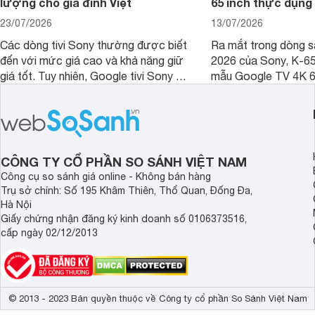
lượng cho gia đình Việt
65 inch thực dụng
23/07/2026
13/07/2026
Các dòng tivi Sony thường được biết
Ra mắt trong dòng 
đến với mức giá cao và khả năng giữ
2026 của Sony, K-6
giá tốt. Tuy nhiên, Google tivi Sony 55
mẫu Google TV 4K 6
inch K-55S25VM2 lại là một trường
trang bị bộ xử lý XR
hợp đáng chú ý khi có mức giá dễ
tảng Google TV cùng
tiếp cận hơn dù mới ra mắt trong năm
nghệ hỗ trợ nâng cao
2025.
ảnh và âm thanh.
CÔNG TY CỔ PHẦN SO SÁNH VIỆT NAM
Công cụ so sánh giá online - Không bán hàng
Trụ sở chính: Số 195 Khâm Thiên, Thổ Quan, Đống Đa,
Hà Nội
Giấy chứng nhận đăng ký kinh doanh số 0106373516,
cấp ngày 02/12/2013
© 2013 - 2023 Bản quyền thuộc về Công ty cổ phần So Sánh Việt Nam