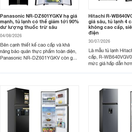
Panasonic NR-DZ601YGKV hạ giá
Hitachi R-WB640V
mạnh, tủ lạnh có thể giảm tới 90%
giá sâu, tủ lạnh 4
dư lượng thuốc trừ sâu
không cao cấp, siê
điện
04/08/2026
30/07/2026
Bên cạnh thiết kế cao cấp và khả
Là mẫu tủ lạnh Hitac
năng bảo quản thực phẩm toàn diện,
cấp, R-WB640VGV0 
Panasonic NR-DZ601YGKV còn gây
mức giá hấp dẫn hơ
chú ý với công nghệ Nanoe™ X độc
trình giảm giá, trở t
quyền, được hãng công bố có khả
đáng cân nhắc cho cá
năng giảm tới 90% dư lượng thuốc
đang tìm kiếm sản ph
trừ sâu còn tồn đọng trên thực phẩm.
nhiều công nghệ.