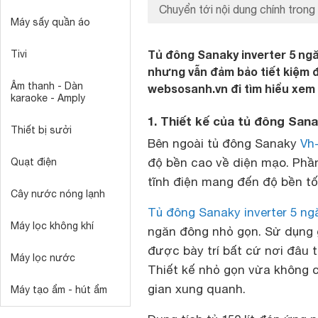
Chuyển tới nội dung chính trong 
Máy sấy quần áo
Tủ đông Sanaky inverter 5 ngă
Tivi
nhưng vẫn đảm bảo tiết kiệm 
Âm thanh - Dàn
websosanh.vn đi tìm hiểu xem t
karaoke - Amply
1. Thiết kế của tủ đông San
Thiết bị sưởi
Bên ngoài tủ đông Sanaky
Vh
độ bền cao về diện mạo. Phầ
Quạt điện
tĩnh điện mang đến độ bền tố
Cây nước nóng lạnh
Tủ đông Sanaky inverter 5 ng
Máy lọc không khí
ngăn đông nhỏ gọn. Sử dụng g
được bày trí bất cứ nơi đâu 
Máy lọc nước
Thiết kế nhỏ gọn vừa không 
gian xung quanh.
Máy tạo ẩm - hút ẩm