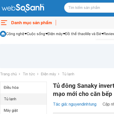
Danh mục sản phẩm
Công nghệ
Cuộc sống
Điện máy
Đồ thể thao
Mẹ và Bé
Revie
Trang chủ
Tin tức
Điện máy
Tủ lạnh
Tủ đông Sanaky invert
Điều hòa
mạo mới cho căn bếp 
Tủ lạnh
Tác giả: nguyendinhtung
Cập nh
Máy giặt