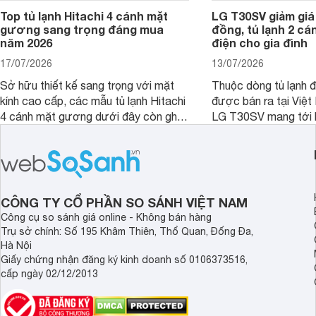
Top tủ lạnh Hitachi 4 cánh mặt
LG T30SV giảm giá 
gương sang trọng đáng mua
đồng, tủ lạnh 2 cá
năm 2026
điện cho gia đình
17/07/2026
13/07/2026
Sở hữu thiết kế sang trọng với mặt
Thuộc dòng tủ lạnh 
kính cao cấp, các mẫu tủ lạnh Hitachi
được bán ra tại Việ
4 cánh mặt gương dưới đây còn ghi
LG T30SV mang tới 
điểm nhờ dung tích lớn cùng nhiều
lượng với những trang
công nghệ bảo quản hiện đại, đáp ứng
mức giá bán dễ tiếp 
tốt nhu cầu lưu trữ thực phẩm của gia
nhiều khách hàng Việ
đình.
CÔNG TY CỔ PHẦN SO SÁNH VIỆT NAM
Công cụ so sánh giá online - Không bán hàng
Trụ sở chính: Số 195 Khâm Thiên, Thổ Quan, Đống Đa,
Hà Nội
Giấy chứng nhận đăng ký kinh doanh số 0106373516,
cấp ngày 02/12/2013