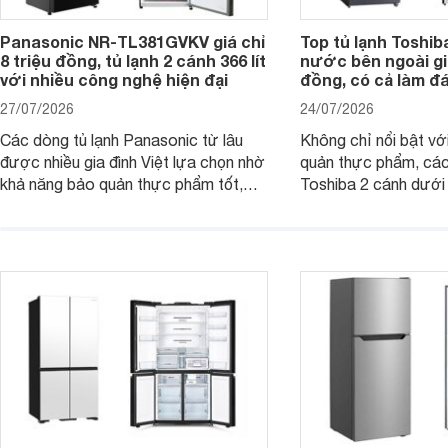
Panasonic NR-TL381GVKV giá chỉ
Top tủ lạnh Toshib
8 triệu đồng, tủ lạnh 2 cánh 366 lít
nước bên ngoài giá
với nhiều công nghệ hiện đại
đồng, có cả làm đ
27/07/2026
24/07/2026
Các dòng tủ lạnh Panasonic từ lâu
Không chỉ nổi bật vớ
được nhiều gia đình Việt lựa chọn nhờ
quản thực phẩm, các
khả năng bảo quản thực phẩm tốt,
Toshiba 2 cánh dướ
vận hành bền bỉ cùng nhiều công nghệ
trang bị vòi lấy nước
hiện đại. Tuy nhiên, mức giá thường
lợi, mang đến trải ng
cao hơn so với nhiều sản phẩm cùng
nghi hơn cho gia đình 
phân khúc khiến không ít người dùng
phải cân nhắc. Trên thị trường hiện
nay, Panasonic