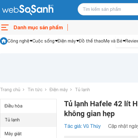
Danh mục sản phẩm
Công nghệ
Cuộc sống
Điện máy
Đồ thể thao
Mẹ và Bé
Revie
Trang chủ
Tin tức
Điện máy
Tủ lạnh
Tủ lạnh Hafele 42 lí
Điều hòa
không gian hẹp
Tủ lạnh
Tác giả: Vũ Thúy
Cập nhật ngày
Máy giặt