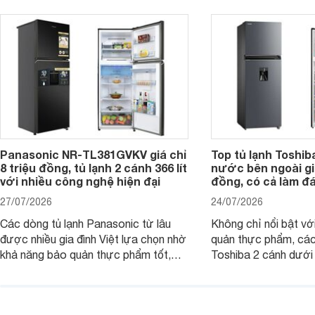
đang tìm kiếm sản ph
trừ sâu còn tồn đọng trên thực phẩm.
nhiều công nghệ.
Panasonic NR-TL381GVKV giá chỉ
Top tủ lạnh Toshib
8 triệu đồng, tủ lạnh 2 cánh 366 lít
nước bên ngoài giá
với nhiều công nghệ hiện đại
đồng, có cả làm đ
27/07/2026
24/07/2026
Các dòng tủ lạnh Panasonic từ lâu
Không chỉ nổi bật vớ
được nhiều gia đình Việt lựa chọn nhờ
quản thực phẩm, các
khả năng bảo quản thực phẩm tốt,
Toshiba 2 cánh dướ
vận hành bền bỉ cùng nhiều công nghệ
trang bị vòi lấy nước
hiện đại. Tuy nhiên, mức giá thường
lợi, mang đến trải ng
cao hơn so với nhiều sản phẩm cùng
nghi hơn cho gia đình 