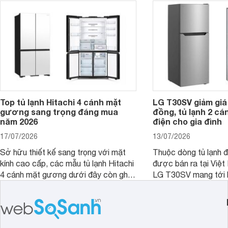
phân khúc khiến không ít người dùng
phải cân nhắc. Trên thị trường hiện
nay, Panasonic
Top tủ lạnh Hitachi 4 cánh mặt
LG T30SV giảm giá 
gương sang trọng đáng mua
đồng, tủ lạnh 2 cá
năm 2026
điện cho gia đình
17/07/2026
13/07/2026
Sở hữu thiết kế sang trọng với mặt
Thuộc dòng tủ lạnh 
kính cao cấp, các mẫu tủ lạnh Hitachi
được bán ra tại Việ
4 cánh mặt gương dưới đây còn ghi
LG T30SV mang tới 
điểm nhờ dung tích lớn cùng nhiều
lượng với những trang
công nghệ bảo quản hiện đại, đáp ứng
mức giá bán dễ tiếp 
tốt nhu cầu lưu trữ thực phẩm của gia
nhiều khách hàng Việ
đình.