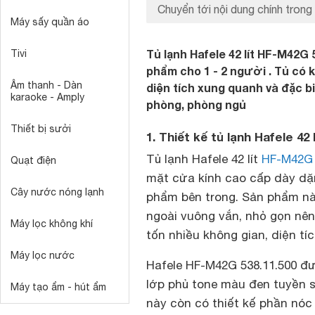
Chuyển tới nội dung chính trong 
Máy sấy quần áo
Tủ lạnh Hafele 42 lít HF-M42G
Tivi
phẩm cho 1 - 2 người . Tủ có
Âm thanh - Dàn
diện tích xung quanh và đặc bi
karaoke - Amply
phòng, phòng ngủ
Thiết bị sưởi
1. Thiết kế tủ lạnh Hafele 42
Tủ lạnh Hafele 42 lít
HF-M42G
Quạt điện
mặt cửa kính cao cấp dày dặn
Cây nước nóng lạnh
phẩm bên trong. Sản phẩm n
ngoài vuông vắn, nhỏ gọn nên
Máy lọc không khí
tốn nhiều không gian, diện tíc
Máy lọc nước
Hafele HF-M42G 538.11.500 đ
lớp phủ tone màu đen tuyền sa
Máy tạo ẩm - hút ẩm
này còn có thiết kế phần nó