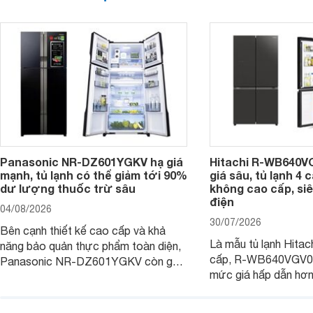
Panasonic NR-DZ601YGKV hạ giá
Hitachi R-WB640V
mạnh, tủ lạnh có thể giảm tới 90%
giá sâu, tủ lạnh 4
dư lượng thuốc trừ sâu
không cao cấp, siê
điện
04/08/2026
30/07/2026
Bên cạnh thiết kế cao cấp và khả
Là mẫu tủ lạnh Hitac
năng bảo quản thực phẩm toàn diện,
cấp, R-WB640VGV0 
Panasonic NR-DZ601YGKV còn gây
mức giá hấp dẫn hơ
chú ý với công nghệ Nanoe™ X độc
trình giảm giá, trở t
quyền, được hãng công bố có khả
đáng cân nhắc cho cá
năng giảm tới 90% dư lượng thuốc