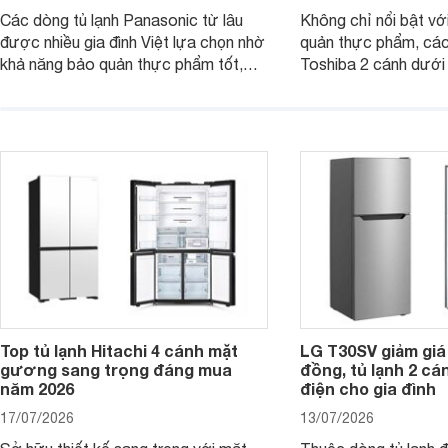
Các dòng tủ lạnh Panasonic từ lâu
Không chỉ nổi bật vớ
được nhiều gia đình Việt lựa chọn nhờ
quản thực phẩm, các
khả năng bảo quản thực phẩm tốt,
Toshiba 2 cánh dướ
vận hành bền bỉ cùng nhiều công nghệ
trang bị vòi lấy nước
hiện đại. Tuy nhiên, mức giá thường
lợi, mang đến trải ng
cao hơn so với nhiều sản phẩm cùng
nghi hơn cho gia đình 
phân khúc khiến không ít người dùng
phải cân nhắc. Trên thị trường hiện
nay, Panasonic
Top tủ lạnh Hitachi 4 cánh mặt
LG T30SV giảm giá 
gương sang trọng đáng mua
đồng, tủ lạnh 2 cá
năm 2026
điện cho gia đình
17/07/2026
13/07/2026