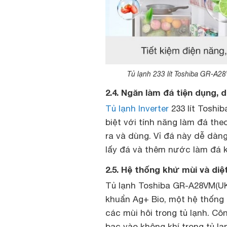
Tủ lạnh 233 lít Toshiba GR-A2
2.4. Ngăn làm đá tiện dụng, 
Tủ lạnh Inverter
233 lít Toshi
biệt với tính năng làm đá the
ra và dùng. Vỉ đá này dễ dàn
lấy đá và thêm nước làm đá kh
2.5. Hệ thống khử mùi và diệ
Tủ lạnh Toshiba GR-A28VM(UK
khuẩn Ag+ Bio, một hệ thống s
các mùi hôi trong tủ lạnh. C
bạc vào không khí trong tủ lạ