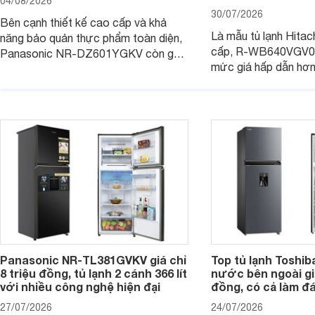
04/08/2026
30/07/2026
Bên cạnh thiết kế cao cấp và khả
Là mẫu tủ lạnh Hitac
năng bảo quản thực phẩm toàn diện,
cấp, R-WB640VGV0 
Panasonic NR-DZ601YGKV còn gây
mức giá hấp dẫn hơ
chú ý với công nghệ Nanoe™ X độc
trình giảm giá, trở t
quyền, được hãng công bố có khả
đáng cân nhắc cho cá
năng giảm tới 90% dư lượng thuốc
đang tìm kiếm sản ph
trừ sâu còn tồn đọng trên thực phẩm.
nhiều công nghệ.
Panasonic NR-TL381GVKV giá chỉ
Top tủ lạnh Toshib
8 triệu đồng, tủ lạnh 2 cánh 366 lít
nước bên ngoài giá
với nhiều công nghệ hiện đại
đồng, có cả làm đ
27/07/2026
24/07/2026