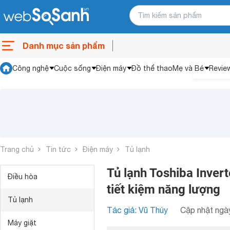
Danh mục sản phẩm
Công nghệ
Cuộc sống
Điện máy
Đồ thể thao
Mẹ và Bé
Revie
Trang chủ
Tin tức
Điện máy
Tủ lạnh
Tủ lạnh Toshiba Inver
Điều hòa
tiết kiệm năng lượng
Tủ lạnh
Tác giả: Vũ Thúy
Cập nhật ngày
Máy giặt