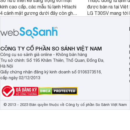
Sở hữu thiết kế sang trọng với mặt
Thuộc dòng tủ lạnh 
kính cao cấp, các mẫu tủ lạnh Hitachi
được bán ra tại Việ
4 cánh mặt gương dưới đây còn ghi
LG T30SV mang tới 
điểm nhờ dung tích lớn cùng nhiều
lượng với những trang
công nghệ bảo quản hiện đại, đáp ứng
mức giá bán dễ tiếp 
tốt nhu cầu lưu trữ thực phẩm của gia
nhiều khách hàng Việ
đình.
CÔNG TY CỔ PHẦN SO SÁNH VIỆT NAM
Công cụ so sánh giá online - Không bán hàng
Trụ sở chính: Số 195 Khâm Thiên, Thổ Quan, Đống Đa,
Hà Nội
Giấy chứng nhận đăng ký kinh doanh số 0106373516,
cấp ngày 02/12/2013
© 2013 - 2023 Bản quyền thuộc về Công ty cổ phần So Sánh Việt Nam