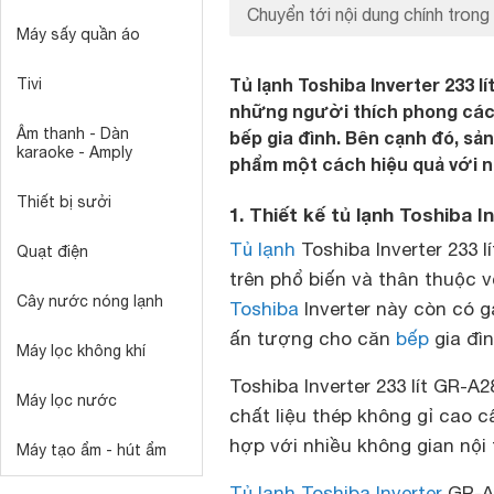
Chuyển tới nội dung chính trong 
Máy sấy quần áo
Tủ lạnh Toshiba Inverter 233 
Tivi
những người thích phong cách
Âm thanh - Dàn
bếp gia đình. Bên cạnh đó, sả
karaoke - Amply
phẩm một cách hiệu quả với nhi
Thiết bị sưởi
1. Thiết kế tủ lạnh Toshiba 
Tủ lạnh
Toshiba Inverter 233 
Quạt điện
trên phổ biến và thân thuộc v
Cây nước nóng lạnh
Toshiba
Inverter này còn có 
ấn tượng cho căn
bếp
gia đìn
Máy lọc không khí
Toshiba Inverter 233 lít GR-
Máy lọc nước
chất liệu thép không gỉ cao c
hợp với nhiều không gian nội
Máy tạo ẩm - hút ẩm
Tủ lạnh Toshiba Inverter
GR-A2