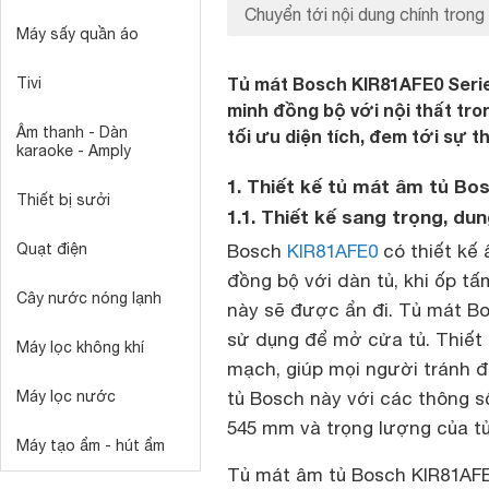
Chuyển tới nội dung chính trong 
Máy sấy quần áo
Tủ mát Bosch KIR81AFE0 Serie 
Tivi
minh đồng bộ với nội thất tro
Âm thanh - Dàn
tối ưu diện tích, đem tới sự t
karaoke - Amply
1. Thiết kế tủ mát âm tủ Bos
Thiết bị sưởi
1.1. Thiết kế sang trọng, dun
Quạt điện
Bosch
KIR81AFE0
có thiết kế 
đồng bộ với dàn tủ, khi ốp t
Cây nước nóng lạnh
này sẽ được ẩn đi. Tủ mát Bo
sử dụng để mở cửa tủ. Thiết 
Máy lọc không khí
mạch, giúp mọi người tránh
Máy lọc nước
tủ Bosch này với các thông số
545 mm và trọng lượng của tủ 
Máy tạo ẩm - hút ẩm
Tủ mát âm tủ Bosch KIR81AFE0