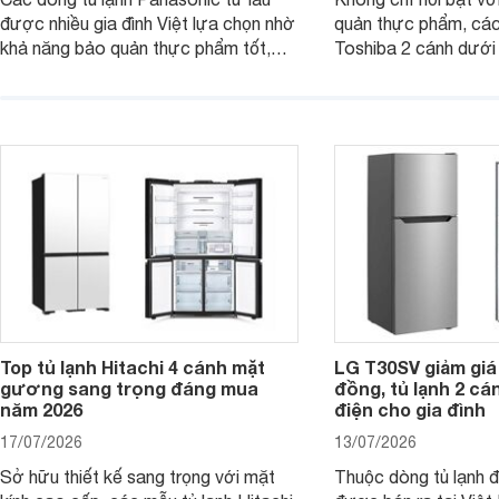
được nhiều gia đình Việt lựa chọn nhờ
quản thực phẩm, các
khả năng bảo quản thực phẩm tốt,
Toshiba 2 cánh dướ
vận hành bền bỉ cùng nhiều công nghệ
trang bị vòi lấy nước
hiện đại. Tuy nhiên, mức giá thường
lợi, mang đến trải ng
cao hơn so với nhiều sản phẩm cùng
nghi hơn cho gia đình 
phân khúc khiến không ít người dùng
phải cân nhắc. Trên thị trường hiện
nay, Panasonic
Top tủ lạnh Hitachi 4 cánh mặt
LG T30SV giảm giá 
gương sang trọng đáng mua
đồng, tủ lạnh 2 cá
năm 2026
điện cho gia đình
17/07/2026
13/07/2026
Sở hữu thiết kế sang trọng với mặt
Thuộc dòng tủ lạnh 