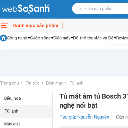
Danh mục sản phẩm
Công nghệ
Cuộc sống
Điện máy
Đồ thể thao
Mẹ và Bé
Revie
Trang chủ
Tin tức
Điện máy
Tủ lạnh
Tủ mát âm tủ Bosch 31
Điều hòa
nghệ nổi bật
Tủ lạnh
Tác giả: Nguyễn Nguyên
Cập n
Máy giặt