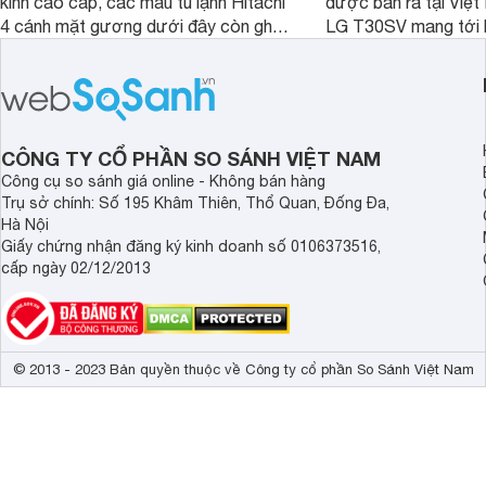
kính cao cấp, các mẫu tủ lạnh Hitachi
được bán ra tại Việ
4 cánh mặt gương dưới đây còn ghi
LG T30SV mang tới 
điểm nhờ dung tích lớn cùng nhiều
lượng với những trang
công nghệ bảo quản hiện đại, đáp ứng
mức giá bán dễ tiếp 
tốt nhu cầu lưu trữ thực phẩm của gia
nhiều khách hàng Việ
đình.
CÔNG TY CỔ PHẦN SO SÁNH VIỆT NAM
Công cụ so sánh giá online - Không bán hàng
Trụ sở chính: Số 195 Khâm Thiên, Thổ Quan, Đống Đa,
Hà Nội
Giấy chứng nhận đăng ký kinh doanh số 0106373516,
cấp ngày 02/12/2013
© 2013 - 2023 Bản quyền thuộc về Công ty cổ phần So Sánh Việt Nam