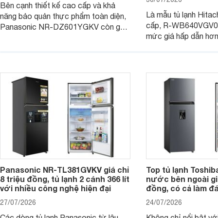
Bên cạnh thiết kế cao cấp và khả
Là mẫu tủ lạnh Hitac
năng bảo quản thực phẩm toàn diện,
cấp, R-WB640VGV0 
Panasonic NR-DZ601YGKV còn gây
mức giá hấp dẫn hơ
chú ý với công nghệ Nanoe™ X độc
trình giảm giá, trở t
quyền, được hãng công bố có khả
đáng cân nhắc cho cá
năng giảm tới 90% dư lượng thuốc
đang tìm kiếm sản ph
trừ sâu còn tồn đọng trên thực phẩm.
nhiều công nghệ.
Panasonic NR-TL381GVKV giá chỉ
Top tủ lạnh Toshib
8 triệu đồng, tủ lạnh 2 cánh 366 lít
nước bên ngoài giá
với nhiều công nghệ hiện đại
đồng, có cả làm đ
27/07/2026
24/07/2026
Các dòng tủ lạnh Panasonic từ lâu
Không chỉ nổi bật vớ