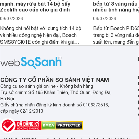
mạnh, máy rửa bát 14 bộ sấy
bếp từ 3 vùng nấu 
Zeolith cao cấp cho gia đình
nhiều tính năng hi
09/07/2026
06/07/2026
Không chỉ nổi bật với dung tích 14 bộ
Bếp từ Bosch PID
và nhiều công nghệ hiện đại, Bosch
trang bị 3 vùng nấu 
SMS8YCI01E còn ghi điểm khi giá
suất lớn, mang đến g
bán thực tế đã giảm đáng kể so với
nướng linh hoạt và h
thời điểm mới mở bán, mang lại tỷ lệ
gia đình.
giá trị/chi phí hấp dẫn hơn cho người
dùng đang tìm kiếm một mẫu máy rửa
bát cao cấp.
CÔNG TY CỔ PHẦN SO SÁNH VIỆT NAM
Công cụ so sánh giá online - Không bán hàng
Trụ sở chính: Số 195 Khâm Thiên, Thổ Quan, Đống Đa,
Hà Nội
Giấy chứng nhận đăng ký kinh doanh số 0106373516,
cấp ngày 02/12/2013