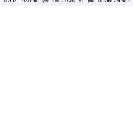
© 2013 - 2023 Bản quyền thuộc về Công ty cổ phần So Sánh Việt Nam