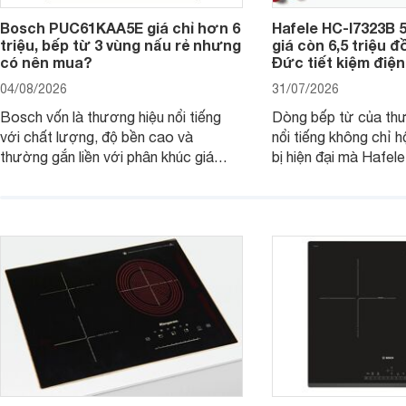
Bosch PUC61KAA5E giá chỉ hơn 6
Hafele HC-I7323B 5
triệu, bếp từ 3 vùng nấu rẻ nhưng
giá còn 6,5 triệu 
có nên mua?
Đức tiết kiệm điện
04/08/2026
31/07/2026
Bosch vốn là thương hiệu nổi tiếng
Dòng bếp từ của th
với chất lượng, độ bền cao và
nổi tiếng không chỉ hộ
thường gắn liền với phân khúc giá
bị hiện đại mà Hafe
cao. Tuy nhiên, trên thị trường hiện
536.61.886 còn đan
nay, mẫu bếp từ Bosch 3 vùng nấu
hàng, siêu thị điện m
PUC61KAA5E lại đang được nhiều
đưa tới lựa chọn ch
đơn vị phân phối với mức giá khá dễ
gia đình.
tiếp cận, thu hút sự quan tâm của
nhiều người tiêu dùng.