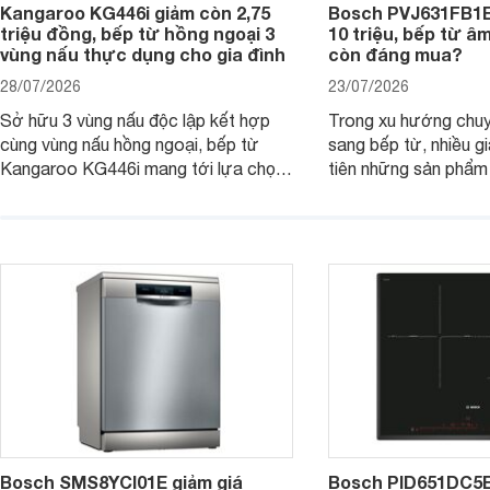
Kangaroo KG446i giảm còn 2,75
Bosch PVJ631FB1E
triệu đồng, bếp từ hồng ngoại 3
10 triệu, bếp từ â
vùng nấu thực dụng cho gia đình
còn đáng mua?
28/07/2026
23/07/2026
Sở hữu 3 vùng nấu độc lập kết hợp
Trong xu hướng chuy
cùng vùng nấu hồng ngoại, bếp từ
sang bếp từ, nhiều gi
Kangaroo KG446i mang tới lựa chọn
tiên những sản phẩm 
đáng cân nhắc cho nhu cầu nấu
nướng cao, độ bền t
nướng tại gia đình. Hiện sản phẩm
thương hiệu uy tín. 
cũng đang được giảm giá khá sâu tại
PVJ631FB1E là một 
nhiều cửa hàng, đại lý.
mẫu bếp đáp ứng tốt 
Bosch SMS8YCI01E giảm giá
Bosch PID651DC5E 