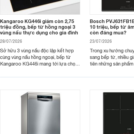
Kangaroo KG446i giảm còn 2,75
Bosch PVJ631FB1E
triệu đồng, bếp từ hồng ngoại 3
10 triệu, bếp từ â
vùng nấu thực dụng cho gia đình
còn đáng mua?
28/07/2026
23/07/2026
Sở hữu 3 vùng nấu độc lập kết hợp
Trong xu hướng chuy
cùng vùng nấu hồng ngoại, bếp từ
sang bếp từ, nhiều gi
Kangaroo KG446i mang tới lựa chọn
tiên những sản phẩm 
đáng cân nhắc cho nhu cầu nấu
nướng cao, độ bền t
nướng tại gia đình. Hiện sản phẩm
thương hiệu uy tín. 
cũng đang được giảm giá khá sâu tại
PVJ631FB1E là một 
nhiều cửa hàng, đại lý.
mẫu bếp đáp ứng tốt 