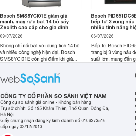
Bosch SMS8YCI01E giảm giá
Bosch PID651DC5E 
mạnh, máy rửa bát 14 bộ sấy
bếp từ 3 vùng nấu 
Zeolith cao cấp cho gia đình
nhiều tính năng hi
09/07/2026
06/07/2026
Không chỉ nổi bật với dung tích 14 bộ
Bếp từ Bosch PID
và nhiều công nghệ hiện đại, Bosch
trang bị 3 vùng nấu 
SMS8YCI01E còn ghi điểm khi giá
suất lớn, mang đến g
bán thực tế đã giảm đáng kể so với
nướng linh hoạt và h
thời điểm mới mở bán, mang lại tỷ lệ
gia đình.
giá trị/chi phí hấp dẫn hơn cho người
dùng đang tìm kiếm một mẫu máy rửa
bát cao cấp.
CÔNG TY CỔ PHẦN SO SÁNH VIỆT NAM
Công cụ so sánh giá online - Không bán hàng
Trụ sở chính: Số 195 Khâm Thiên, Thổ Quan, Đống Đa,
Hà Nội
Giấy chứng nhận đăng ký kinh doanh số 0106373516,
cấp ngày 02/12/2013