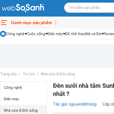
Danh mục sản phẩm
Công nghệ
Cuộc sống
Điện máy
Đồ thể thao
Mẹ và Bé
Revie
Trang chủ
Tin tức
Nhà cửa & Đời sống
Đèn sưởi nhà tắm Sunh
Công nghệ
nhất ?
Điện máy
Tác giả: nguyendinhtung
Cập nh
Nhà cửa & Đời sống