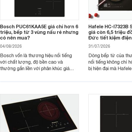
Bosch PUC61KAA5E giá chỉ hơn 6
Hafele HC-I7323B 5
triệu, bếp từ 3 vùng nấu rẻ nhưng
giá còn 6,5 triệu 
có nên mua?
Đức tiết kiệm điện
04/08/2026
31/07/2026
Bosch vốn là thương hiệu nổi tiếng
Dòng bếp từ của th
với chất lượng, độ bền cao và
nổi tiếng không chỉ hộ
thường gắn liền với phân khúc giá
bị hiện đại mà Hafe
cao. Tuy nhiên, trên thị trường hiện
536.61.886 còn đan
nay, mẫu bếp từ Bosch 3 vùng nấu
hàng, siêu thị điện m
PUC61KAA5E lại đang được nhiều
đưa tới lựa chọn ch
đơn vị phân phối với mức giá khá dễ
gia đình.
tiếp cận, thu hút sự quan tâm của
nhiều người tiêu dùng.