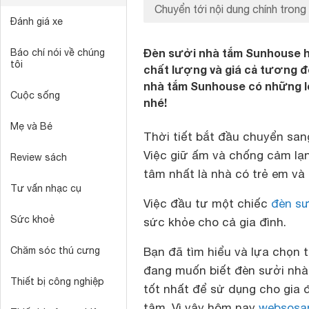
Chuyển tới nội dung chính trong 
Đánh giá xe
Đèn sưởi nhà tắm Sunhouse h
Báo chí nói về chúng
tôi
chất lượng và giá cả tương đố
nhà tắm Sunhouse có những loạ
Cuộc sống
nhé!
Mẹ và Bé
Thời tiết bắt đầu chuyển san
Việc giữ ấm và chống cảm lạ
Review sách
tâm nhất là nhà có trẻ em và 
Tư vấn nhạc cụ
Việc đầu tư một chiếc
đèn sư
Sức khoẻ
sức khỏe cho cả gia đình.
Chăm sóc thú cưng
Bạn đã tìm hiểu và lựa chọn
đang muốn biết đèn sưởi nhà 
Thiết bị công nghiệp
tốt nhất để sử dụng cho gia 
tâm. Vì vậy hôm nay
websosa