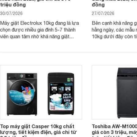
triệu đồng
đồng
30/07/2026
27/07/2026
Máy giặt Electrolux 10kg đang là lựa
Bên cạnh khả năng g
chọn được nhiều gia đình 5-7 thành
hằng ngày, các mẫu 
viên quan tâm nhờ khả năng giặt
10kg dưới đây còn t
được lượng quần áo lớn, tích hợp
năng sấy khô tiện lợi,
nhiều công nghệ chăm sóc vải và
pháp hữu ích cho gia
mức giá ngày càng dễ tiếp cận. Dưới
ngày mưa kéo dài h
đây là 4 mẫu máy giặt Electrolux 10kg
đặc trưng tại nước t
nổi bật trong tầm giá 5–6 triệu đồng.
Top máy giặt Casper 10kg chất
Toshiba AW-M1000
lượng, tiết kiệm điện, giá chỉ từ
giá còn 3 triệu, má