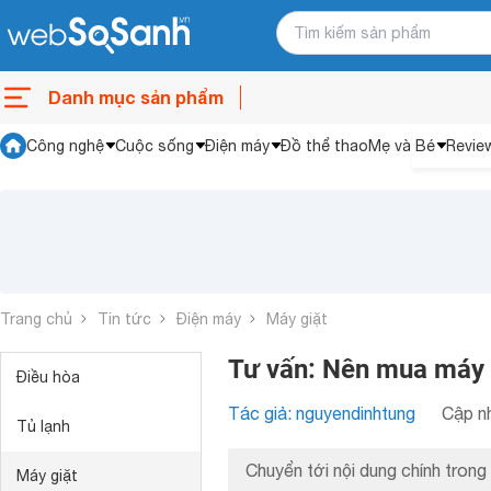
Danh mục sản phẩm
Công nghệ
Cuộc sống
Điện máy
Đồ thể thao
Mẹ và Bé
Revie
Trang chủ
Tin tức
Điện máy
Máy giặt
Tư vấn: Nên mua máy g
Điều hòa
Tác giả: nguyendinhtung
Cập nh
Tủ lạnh
Chuyển tới nội dung chính trong 
Máy giặt