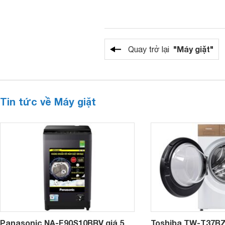
"Máy giặt"
Quay trở lại
Tin tức về Máy giặt
Panasonic NA-F90S10BRV giá 5
Toshiba TW-T37B