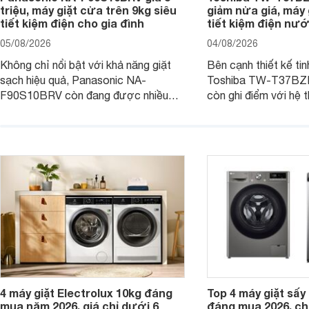
triệu, máy giặt cửa trên 9kg siêu
giảm nửa giá, máy
tiết kiệm điện cho gia đình
tiết kiệm điện nướ
05/08/2026
04/08/2026
Không chỉ nổi bật với khả năng giặt
Bên cạnh thiết kế tin
sạch hiệu quả, Panasonic NA-
Toshiba TW-T37B
F90S10BRV còn đang được nhiều
còn ghi điểm với hệ 
đại lý bán với mức giá hấp dẫn, trở
giặt hiện đại, mang 
thành lựa chọn phù hợp cho các gia
sạch hiệu quả, giảm 
đình Việt đang tìm kiếm một mẫu máy
vệ quần áo tốt hơn s
giặt cửa trên 9kg.
giặt.
4 máy giặt Electrolux 10kg đáng
Top 4 máy giặt sấy 
mua năm 2026, giá chỉ dưới 6
đáng mua 2026, chỉ