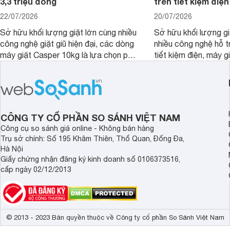
3,3 triệu đồng
trên tiết kiệm điện
22/07/2026
20/07/2026
Sở hữu khối lượng giặt lớn cùng nhiều
Sở hữu khối lượng gi
công nghệ giặt giũ hiện đại, các dòng
nhiều công nghệ hỗ t
máy giặt Casper 10kg là lựa chọn phù
tiết kiệm điện, máy 
hợp cho những gia đình đông thành
M1000FV(MK) là lựa
viên.
nhắc cho các gia đình
bán hiện đã giảm đán
CÔNG TY CỔ PHẦN SO SÁNH VIỆT NAM
Công cụ so sánh giá online - Không bán hàng
Trụ sở chính: Số 195 Khâm Thiên, Thổ Quan, Đống Đa,
Hà Nội
Giấy chứng nhận đăng ký kinh doanh số 0106373516,
cấp ngày 02/12/2013
© 2013 - 2023 Bản quyền thuộc về Công ty cổ phần So Sánh Việt Nam