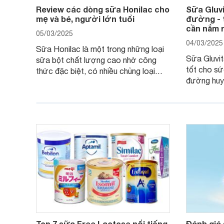
Review các dòng sữa Honilac cho
Sữa Gluvi
mẹ và bé, người lớn tuổi
đường - t
cần nắm 
05/03/2025
04/03/2025
Sữa Honilac là một trong những loại
Sữa Gluvit
sữa bột chất lượng cao nhờ công
tốt cho sứ
thức đặc biệt, có nhiều chủng loại
đường huyế
dùng được cho cả trẻ em, mẹ bầu và
đường với
người lớn tuổi. Vậy sản phẩm này có
nguyên liệ
công dụng như thế nào, cùng tìm hiểu
có tốt khô
ngay trong bài viết sau.
thể gì, hã
hiểu ngay t
Top 7 sữa Free Lactose nổi tiếng
Đánh giá 