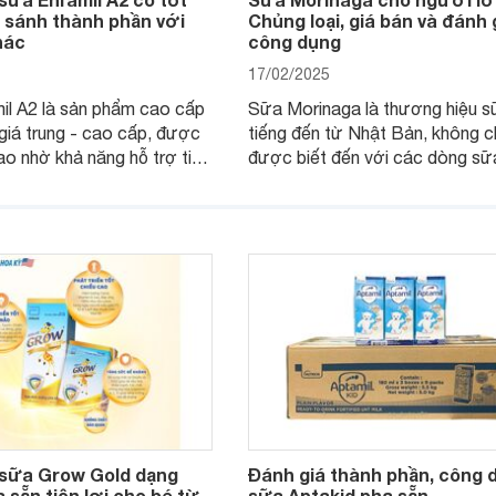
 sánh thành phần với
Chủng loại, giá bán và đánh 
hác
công dụng
17/02/2025
il A2 là sản phẩm cao cấp
Sữa Morinaga là thương hiệu s
giá trung - cao cấp, được
tiếng đến từ Nhật Bản, không c
ao nhờ khả năng hỗ trợ tiêu
được biết đến với các dòng sữ
triển trí não và tăng cường
cho trẻ nhỏ mà còn có các sả
 Đây là lựa chọn tuyệt vời
dành riêng cho người lớn. Vậy 
ẹ muốn đầu tư vào dinh
Morinaga cho người lớn có mấy
n diện cho con.
và giá bán của sản phẩm này nh
nào? Hãy cùng tìm hiểu chi tiết 
bài viết sau.
 sữa Grow Gold dạng
Đánh giá thành phần, công 
sẵn tiện lợi cho bé từ
sữa Aptakid pha sẵn