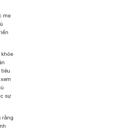
c mẹ
đủ
riển
c khỏe
ận
tiêu
i xem
hù
ực sự
g rằng
ình