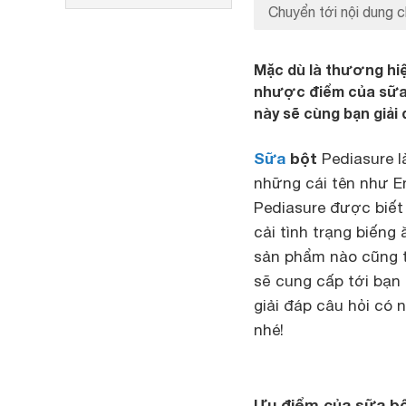
Chuyển tới nội dung c
Mặc dù là thương hiệ
nhược điểm của sữa b
này sẽ cùng bạn giải
Sữa
bột
Pediasure l
những cái tên như En
Pediasure được biết 
cải tình trạng biếng 
sản phẩm nào cũng 
sẽ cung cấp tới bạn
giải đáp câu hỏi có 
nhé!
Ưu điểm của sữa bộ