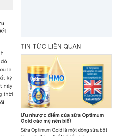
ưu
iết
TIN TỨC LIÊN QUAN
nh
 đó
êu là
bất kỳ
t này
g thời
õi
Ưu nhược điểm của sữa Optimum
Gold các mẹ nên biết
Sữa Optimum Gold là một dòng sữa bột