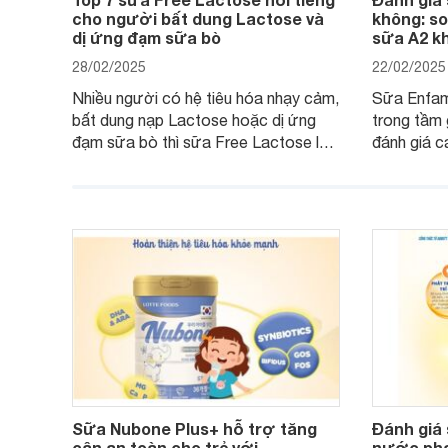
cho người bất dung Lactose và
không: so
dị ứng đạm sữa bò
sữa A2 k
28/02/2025
22/02/2025
Nhiều người có hệ tiêu hóa nhạy cảm,
Sữa Enfam
bất dung nạp Lactose hoặc dị ứng
trong tầm 
đạm sữa bò thì sữa Free Lactose là
đánh giá c
sản phẩm dinh dưỡng đáng để sử
hóa, phát 
dụng. Dưới đây là danh sách các loại
miễn dịch.
sữa Free Lactose cho trẻ sơ sinh và
cho cha m
người lớn, giúp giải quyết tình trạng rối
dưỡng toà
loạn tiêu hóa, hấp thu dễ dàng hơn.
Sữa Nubone Plus+ hỗ trợ tăng
Đánh giá
cân an toàn cho trẻ với
nước pha 