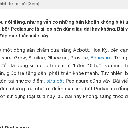
hính trong bài
[Xem]
u nổi tiếng, nhưng vẫn có những băn khoăn không biết 
ột Pediasure là gì, có nên dùng lâu dài hay không. Bài v
 đáp các thắc mắc này.
à một dòng sản phẩm của hãng Abbott, Hoa Kỳ, bên cạ
sure, Grow, Similac, Glucema, Prosure,
Bonesure
. Trong
đến là dòng sữa cho trẻ em từ 1 đến 10 tuổi, với mục ti
ăn, giúp trẻ tăng cân, phát triển khỏe mạnh. Tuy nhiên, 
tồn tại nhược điểm,
sữa bột
Pediasure cũng vậy. Bài viế
 đọc những ưu, nhược điểm của sữa bột Pediasure đồn
nên sử dụng loại sữa này lâu dài hay không. Cùng theo d
t Pediasure