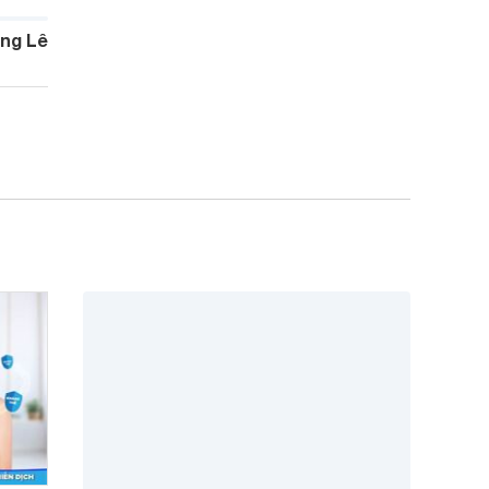
ng Lê