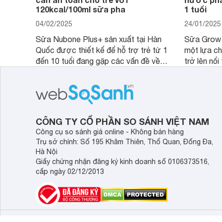
120kcal/100ml sữa pha
1 tuổi
04/02/2025
24/01/2025
Sữa Nubone Plus+ sản xuất tại Hàn
Sữa Grow 
Quốc được thiết kế để hỗ trợ trẻ từ 1
một lựa ch
đến 10 tuổi đang gặp các vấn đề về
trở lên nổi
biếng ăn, chậm tăng cân hoặc suy
Abbott Hoa
dinh dưỡng. Sản phẩm đến từ thương
Malaysia. 
hiệu Lotte đứng số 1 Hàn Quốc, với
đầy đủ và 
mức giá thành ổn phù hợp với người
phẩm này k
dùng Việt.
thể chất mà
CÔNG TY CỔ PHẦN SO SÁNH VIỆT NAM
giác.
Công cụ so sánh giá online - Không bán hàng
Trụ sở chính: Số 195 Khâm Thiên, Thổ Quan, Đống Đa,
Hà Nội
Giấy chứng nhận đăng ký kinh doanh số 0106373516,
cấp ngày 02/12/2013