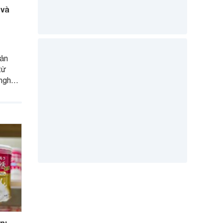
 và
sản
từ
 nghệ
nguyên
ipid
hần và
 này
 qua
n: