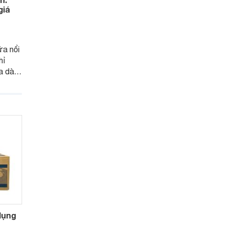
giá
ữa nổi
hỉ
a dành
n phẩm
sữa
 loại
ư thế
trong
dụng