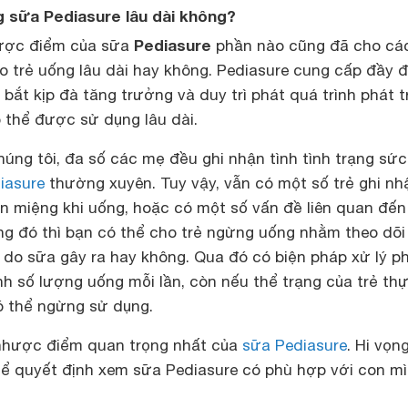
g sữa Pediasure lâu dài không?
Pediasure
hược điểm của sữa
phần nào cũng đã cho cá
ho trẻ uống lâu dài hay không. Pediasure cung cấp đầy 
 bắt kịp đà tăng trưởng và duy trì phát quá trình phát t
 thể được sử dụng lâu dài.
úng tôi, đa số các mẹ đều ghi nhận tình tình trạng sứ
iasure
thường xuyên. Tuy vậy, vẫn có một số trẻ ghi nh
n miệng khi uống, hoặc có một số vấn đề liên quan đến 
ạng đó thì bạn có thể cho trẻ ngừng uống nhằm theo dõ
 do sữa gây ra hay không. Qua đó có biện pháp xử lý p
nh số lượng uống mỗi lần, còn nếu thể trạng của trẻ th
ó thể ngừng sử dụng.
 nhược điểm quan trọng nhất của
sữa Pediasure
. Hi vọn
ể quyết định xem sữa Pediasure có phù hợp với con m