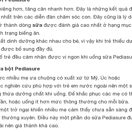
miệng hơn, tăng cân nhanh hơn. Đây là những kết quả
 nhất trên các diễn đàn chăm sóc con. Đây cũng là lý d
sữa
rở thành dòng
được đánh giá cao nhất ở hạng mục
nh trạng biếng ăn.
ất dinh dưỡng khác nhau cho bé, vì vậy khi trẻ thiếu 
ẽ được bổ sung đầy đủ.
ố trẻ đều cảm nhận được vị ngon khi uống sữa Pediasu
a bột Pediasure
ợc nhiều mẹ ưa chuộng có xuất xứ từ Mỹ, Úc hoặc
c nghiên cứu phù hợp với trẻ em nước ngoài nên một 
ng thừa dưỡng chất khi uống. Để khắc phục các mẹ có t
dần, hoặc uống ít hơn mức thông thường cho mỗi bữa.
 một trở ngại khiến nhiều mẹ cảm thấy chưa sẵn sàng 
 thường xuyên. Điều này một phần do sữa Pediasure 
i nên giá thành khá cao.