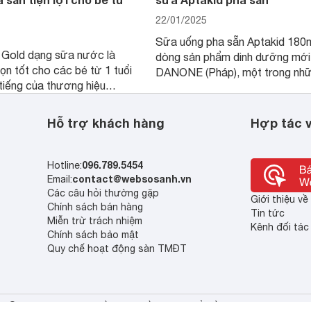
22/01/2025
Sữa uống pha sẵn Aptakid 180m
Gold dạng sữa nước là
dòng sản phẩm dinh dưỡng mới
ọn tốt cho các bé từ 1 tuổi
DANONE (Pháp), một trong nh
 tiếng của thương hiệu
thương hiệu hàng đầu về dinh 
 Kì được sản xuất tại
trẻ em trên thế giới. Sản phẩm 
Với thành phần dinh dưỡng
biệt chú trọng đến phát triển trí
Hỗ trợ khách hàng
Hợp tác v
hương vị dễ uống, sản
hệ miễn dịch cho trẻ từ 1 tuổi.
hông chỉ giúp bé phát triển
 còn hỗ trợ trí tuệ và thị
096.789.5454
Hotline:
contact@websosanh.vn
Email:
Các câu hỏi thường gặp
Giới thiệu v
Chính sách bán hàng
Tin tức
Miễn trừ trách nhiệm
Kênh đối tác
Chính sách bảo mật
Quy chế hoạt động sàn TMĐT
© 2013 - 2023 Bản quyền thuộc về Công ty cổ phần So Sánh Việt Nam