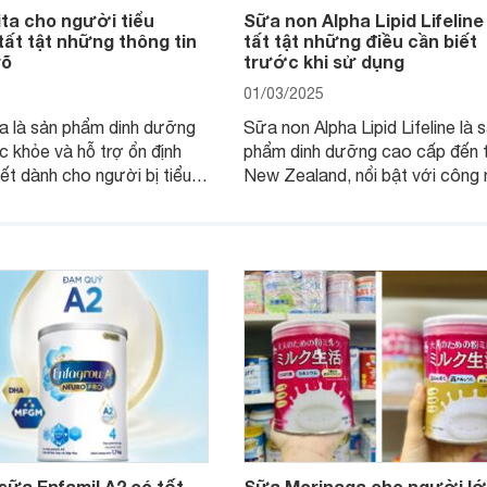
ta cho người tiểu
Sữa non Alpha Lipid Lifeline
ất tật những thông tin
tất tật những điều cần biết
rõ
trước khi sử dụng
01/03/2025
a là sản phẩm dinh dưỡng
Sữa non Alpha Lipid Lifeline là 
c khỏe và hỗ trợ ổn định
phẩm dinh dưỡng cao cấp đến 
t dành cho người bị tiểu
New Zealand, nổi bật với công
 công thức và nguồn
Alpha Lipid độc quyền giúp giữ 
u sạch. Vậy sản phẩm này
dưỡng chất. Nhưng liệu Alpha L
ng, có những công dụng cụ
Lifeline có tốt không? Thành p
y cùng Websosanh.vn tìm
công dụng cụ thể của sản phẩm
rong bài viết sau đây.
là gì? Hãy cùng tìm hiểu chi tiết
bài viết sau.
sữa Enfamil A2 có tốt
Sữa Morinaga cho người lớ