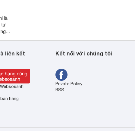
l là
 từ
ững
dưỡng
đặc
 não và
à liên kết
Kết nối với chúng tôi
Private Policy
ề Websosanh
RSS
 bán hàng