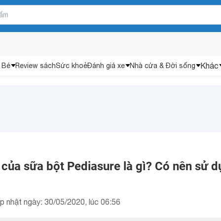
Khác
 Bé
Review sách
Sức khoẻ
Đánh giá xe
Nhà cửa & Đời sống
của sữa bột Pediasure là gì? Có nên sử d
p nhật ngày: 30/05/2020, lúc 06:56