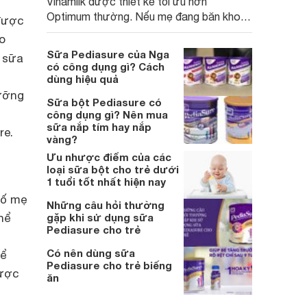
Vinamilk được thiết kế tối ưu hơn
Optimum thường. Nếu mẹ đang băn khoăn
 được
không biết có nên chọn mua sữa Optimum
o
Gold cho con sử dụng không thì mẹ nên
Sữa Pediasure của Nga
 sữa
biết trước những ưu nhược điểm này:
có công dụng gì? Cách
dùng hiệu quả
dưỡng
Sữa bột Pediasure có
công dụng gì? Nên mua
sữa nắp tím hay nắp
re.
vàng?
Ưu nhược điểm của các
loại sữa bột cho trẻ dưới
1 tuổi tốt nhất hiện nay
số mẹ
Những câu hỏi thường
hể
gặp khi sử dụng sữa
Pediasure cho trẻ
Có nên dùng sữa
để
Pediasure cho trẻ biếng
được
ăn