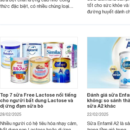
tốt cho sức khỏe và 
thức đặc biệt, có nhiều chủng loại
đường huyết dành ch
dùng được cho cả trẻ em, mẹ bầu và
đường với công thứ
người lớn tuổi. Vậy sản phẩm này có
nguyên liệu sạch. Vậ
công dụng như thế nào, cùng tìm hiểu
có tốt không, có nh
ngay trong bài viết sau.
thể gì, hãy cùng Web
hiểu ngay trong bài v
Top 7 sữa Free Lactose nổi tiếng
Đánh giá sữa Enfam
cho người bất dung Lactose và
không: so sánh th
dị ứng đạm sữa bò
sữa A2 khác
28/02/2025
22/02/2025
Nhiều người có hệ tiêu hóa nhạy cảm,
Sữa Enfamil A2 là s
bất dung nạp Lactose hoặc dị ứng
trong tầm giá trung 