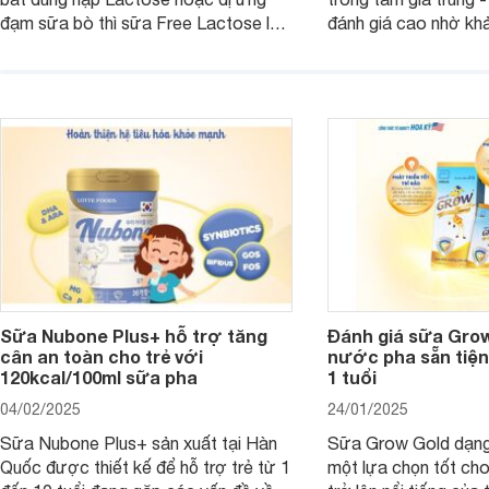
đạm sữa bò thì sữa Free Lactose là
đánh giá cao nhờ khả
sản phẩm dinh dưỡng đáng để sử
hóa, phát triển trí n
dụng. Dưới đây là danh sách các loại
miễn dịch. Đây là lựa
sữa Free Lactose cho trẻ sơ sinh và
cho cha mẹ muốn đầu
người lớn, giúp giải quyết tình trạng rối
dưỡng toàn diện cho
loạn tiêu hóa, hấp thu dễ dàng hơn.
Sữa Nubone Plus+ hỗ trợ tăng
Đánh giá sữa Gro
cân an toàn cho trẻ với
nước pha sẵn tiện
120kcal/100ml sữa pha
1 tuổi
04/02/2025
24/01/2025
Sữa Nubone Plus+ sản xuất tại Hàn
Sữa Grow Gold dạng
Quốc được thiết kế để hỗ trợ trẻ từ 1
một lựa chọn tốt cho