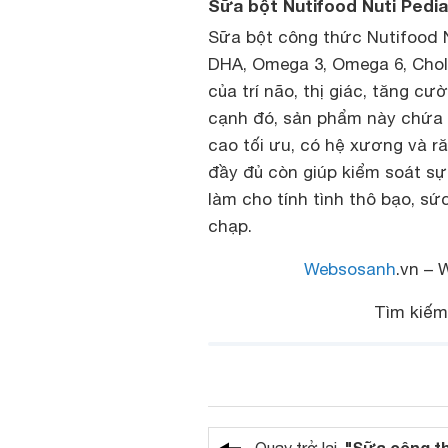
Sữa bột Nutifood Nuti PediaP
Sữa bột công thức Nutifood 
DHA, Omega 3, Omega 6, Choli
của trí não, thị giác, tăng cư
cạnh đó, sản phẩm này chứa h
cao tối ưu, có hệ xương và r
đầy đủ còn giúp kiểm soát sự
làm cho tính tình thô bạo, s
chạp.
Websosanh
.vn – 
Tìm kiế
"Sữa công t