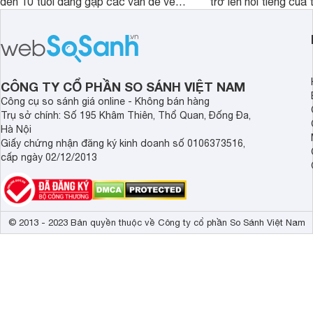
đến 10 tuổi đang gặp các vấn đề về
trở lên nổi tiếng của
biếng ăn, chậm tăng cân hoặc suy
Abbott Hoa Kì được 
dinh dưỡng. Sản phẩm đến từ thương
Malaysia. Với thành
hiệu Lotte đứng số 1 Hàn Quốc, với
đầy đủ và hương vị d
mức giá thành ổn phù hợp với người
phẩm này không chỉ g
dùng Việt.
thể chất mà còn hỗ tr
CÔNG TY CỔ PHẦN SO SÁNH VIỆT NAM
giác.
Công cụ so sánh giá online - Không bán hàng
Trụ sở chính: Số 195 Khâm Thiên, Thổ Quan, Đống Đa,
Hà Nội
Giấy chứng nhận đăng ký kinh doanh số 0106373516,
cấp ngày 02/12/2013
© 2013 - 2023 Bản quyền thuộc về Công ty cổ phần So Sánh Việt Nam