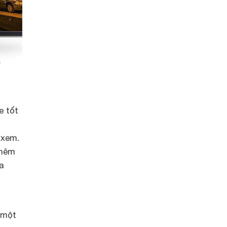
e tốt
 xem.
thêm
a
 một