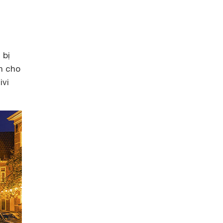
n
g
 bị
n cho
ivi