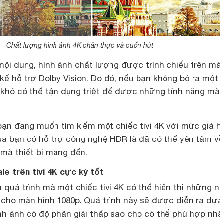
Chất lượng hình ảnh 4K chân thực và cuốn hút
nội dung, hình ảnh chất lượng được trình chiếu trên m
kế hỗ trợ Dolby Vision. Do đó, nếu bạn không bỏ ra một
ì khó có thể tận dụng triệt để được những tính năng m
bạn đang muốn tìm kiếm một chiếc tivi 4K với mức giá h
 của bạn có hỗ trợ công nghệ HDR là đã có thể yên tâm v
 mà thiết bị mang đến.
le trên tivi 4K cực kỳ tốt
 quá trình mà một chiếc tivi 4K có thể hiển thị những n
 cho màn hình 1080p. Quá trình này sẽ được diễn ra dựa
nh ảnh có độ phân giải thấp sao cho có thể phù hợp nhấ