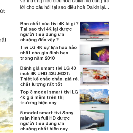
về thương hiệu điều hoà Daikin và cũng trả
o
lời cho câu hỏi tại sao điều hoà Daikin lại
út
được người tiêu dùng ưa chuộng nhất trên
thị trường hiện nay.
Bản chất của tivi 4K là gì ?
Tại sao tivi 4K lại được
người tiêu dùng ưa
hất
chuộng đến vậy ?
Tivi LG 4K sự lựa hào hảo
nhất cho gia đình bạn
trong năm 2018
Đánh giá smart tivi LG 43
inch 4K UHD 43UJ632T:
Thiết kế chắc chắn, giá rẻ,
chất lượng rất tốt
Top 3 model smart tivi LG
4k giá mềm trên thị
trường hiện nay
5 model smart tivi Sony
màn hình full HD được
người tiêu dùng ưa
chuộng nhất hiện nay