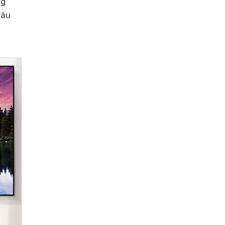
ng
sâu