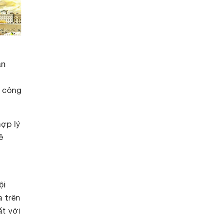
àn
à công
ợp lý
ề
ội
 trên
t với