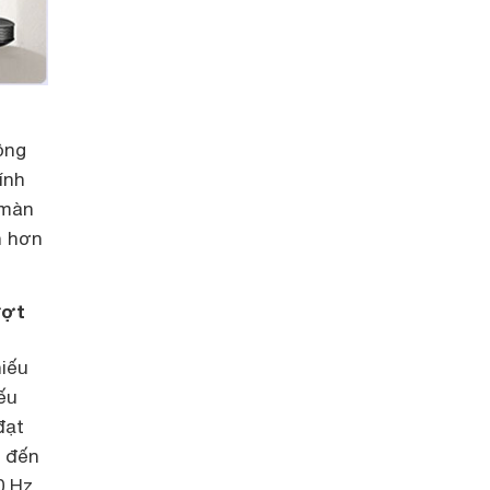
ồng
ính
 màn
n hơn
ượt
iếu
ếu
đạt
u đến
0 Hz.