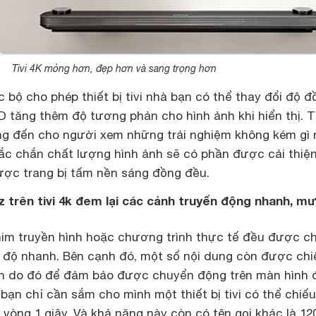
Tivi 4K mỏng hơn, đẹp hơn và sang trọng hơn
c bộ cho phép thiết bị tivi nhà bạn có thể thay đổi độ đ
D tăng thêm độ tương phản cho hình ảnh khi hiển thị. T
ng đến cho người xem những trải nghiệm không kém gì
c chắn chất lượng hình ảnh sẽ có phần được cải thiệ
được trang bị tấm nền sáng đồng đều.
z trên tivi 4k đem lại các cảnh truyển động nhanh, m
im truyền hình hoặc chương trình thực tế đều được ch
ốc độ nhanh. Bên cạnh đó, một số nội dung còn được chi
ơn do đó để đảm bảo được chuyển động trên màn hình 
ạn chỉ cần sắm cho mình một thiết bị tivi có thể chiế
 vòng 1 giây. Và khả năng này còn có tên gọi khác là 12