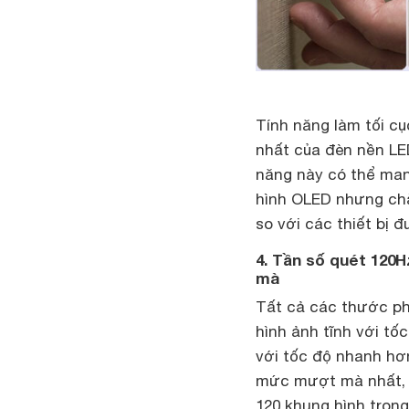
Tính năng làm tối cụ
nhất của đèn nền LE
năng này có thể ma
hình OLED nhưng chắ
so với các thiết bị 
4. Tần số quét 120H
mà
Tất cả các thước ph
hình ảnh tĩnh với t
với tốc độ nhanh h
mức mượt mà nhất, b
120 khung hình trong