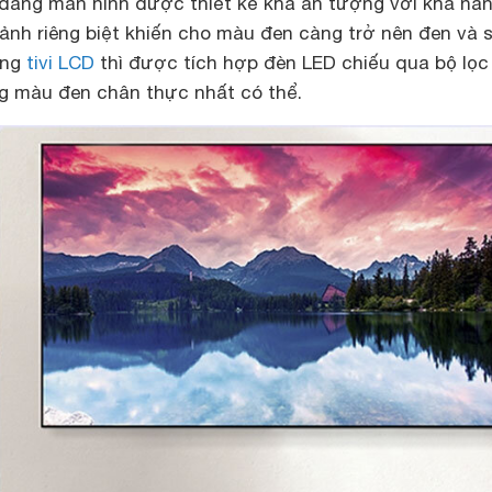
u dáng màn hình được thiết kế khá ấn tượng với khả nă
ảnh riêng biệt khiến cho màu đen càng trở nên đen và 
òng
tivi LCD
thì được tích hợp đèn LED chiếu qua bộ lọc
g màu đen chân thực nhất có thể.