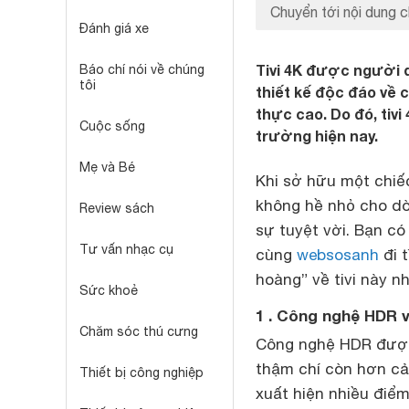
Chuyển tới nội dung c
Đánh giá xe
Tivi 4K được người 
Báo chí nói về chúng
tôi
thiết kế độc đáo về 
thực cao. Do đó, tiv
Cuộc sống
trường hiện nay.
Mẹ và Bé
Khi sở hữu một chi
không hề nhỏ cho dòn
Review sách
sự tuyệt vời. Bạn có
Tư vấn nhạc cụ
cùng
websosanh
đi 
hoàng” về tivi này nh
Sức khoẻ
1 . Công nghệ HDR 
Chăm sóc thú cưng
Công nghệ HDR được 
thậm chí còn hơn cả
Thiết bị công nghiệp
xuất hiện nhiều điể