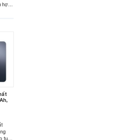
n hợp
 tiếp
hất
Ah,
ất
ờng
p tục