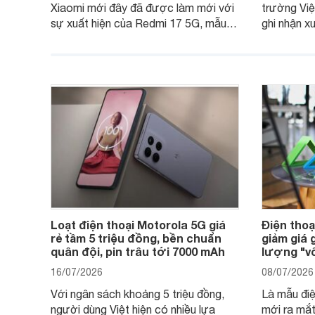
Xiaomi mới đây đã được làm mới với
trường Việ
sự xuất hiện của Redmi 17 5G, mẫu
ghi nhận x
máy đang nhận được sự quan tâm
cửa hàng p
của nhiều khách hàng.
nhiên, mứ
máy có sự 
Loạt điện thoại Motorola 5G giá
Điện thoạ
rẻ tầm 5 triệu đồng, bền chuẩn
giảm giá 
quân đội, pin trâu tới 7000 mAh
lượng "vô
16/07/2026
08/07/2026
Với ngân sách khoảng 5 triệu đồng,
Là mẫu điệ
người dùng Việt hiện có nhiều lựa
mới ra mắ