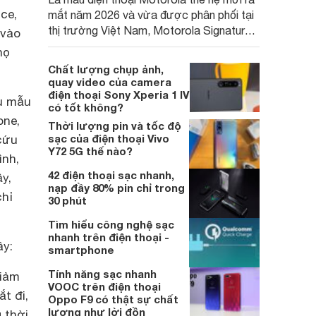
ce,
mắt năm 2026 và vừa được phân phối tại
thị trường Việt Nam, Motorola Signature
 vào
hướng đến phân khúc cao cấp. Hiện sản
họ
phẩm đang được nhiều đại lý áp dụng
Chất lượng chụp ảnh,
chương trình giảm giá hấp dẫn, mang đến
quay video của camera
thêm một lựa chọn chất lượng cho người
điện thoại Sony Xperia 1 IV
ều mẫu
có tốt không?
dùng Việt.
one,
Thời lượng pin và tốc độ
sạc của điện thoại Vivo
cứu
Y72 5G thế nào?
ình,
42 điện thoại sạc nhanh,
y,
nạp đầy 80% pin chỉ trong
chỉ
30 phút
Tìm hiểu công nghệ sạc
nhanh trên điện thoại -
ây:
smartphone
Tính năng sạc nhanh
giảm
VOOC trên điện thoại
t đi,
Oppo F9 có thật sự chất
lượng như lời đồn
 thời