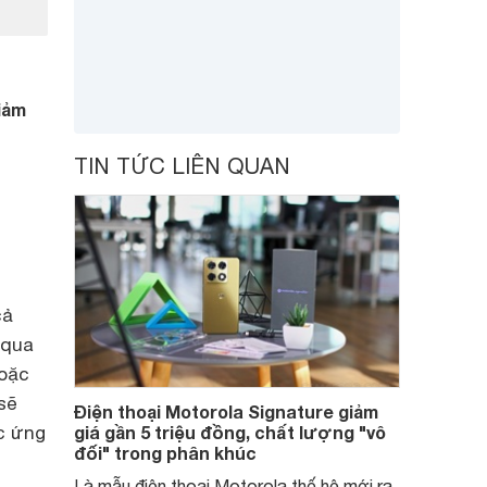
iảm
TIN TỨC LIÊN QUAN
cả
 qua
hoặc
sẽ
Điện thoại Motorola Signature giảm
c ứng
giá gần 5 triệu đồng, chất lượng "vô
đối" trong phân khúc
Là mẫu điện thoại Motorola thế hệ mới ra