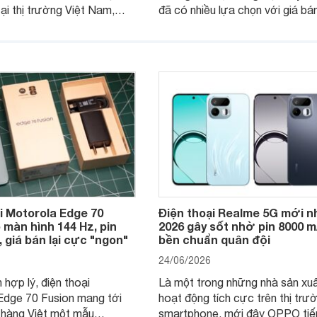
tại thị trường Việt Nam,
đã có nhiều lựa chọn với giá bá
Signature hướng đến phân
lý hơn, giúp người dùng dễ dàng
cấp. Hiện sản phẩm đang
cận sản phẩm chính hãng.
 đại lý áp dụng chương
 giá hấp dẫn, mang đến
lựa chọn chất lượng cho
 Việt.
i Motorola Edge 70
Điện thoại Realme 5G mới n
 màn hình 144 Hz, pin
2026 gây sốt nhờ pin 8000 m
 giá bán lại cực "ngon"
bền chuẩn quân đội
24/06/2026
 hợp lý, điện thoại
Là một trong những nhà sản xu
Edge 70 Fusion mang tới
hoạt động tích cực trên thị trư
 hàng Việt một mẫu
smartphone, mới đây OPPO tiế