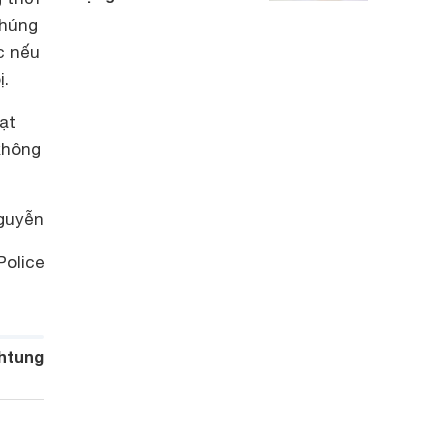
chúng
c nếu
ị.
ạt
không
guyễn
Police
htung