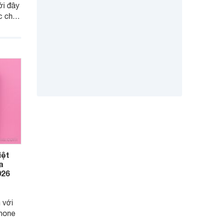
ới đây
c cho
iệt
a
026
 với
Phone