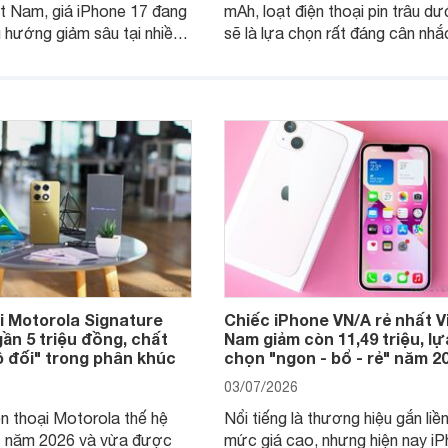
t Nam, giá iPhone 17 đang
mAh, loạt điện thoại pin trâu dư
u hướng giảm sâu tại nhiều
sẽ là lựa chọn rất đáng cân nhắ
hân phối chính hãng. Tuy
người dùng Việt.
c độ giảm giữa các dòng
khác biệt lớn.
i Motorola Signature
Chiếc iPhone VN/A rẻ nhất V
gần 5 triệu đồng, chất
Nam giảm còn 11,49 triệu, lự
 đối" trong phân khúc
chọn "ngon - bổ - rẻ" năm 2
03/07/2026
n thoại Motorola thế hệ
Nổi tiếng là thương hiệu gắn liền
t năm 2026 và vừa được
mức giá cao, nhưng hiện nay i