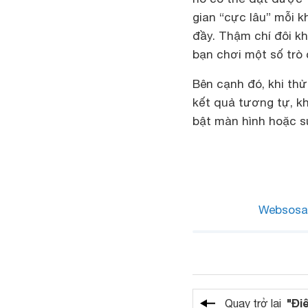
gian “cực lâu” mỗi 
đầy. Thậm chí đôi k
bạn chơi một số trò 
Bên cạnh đó, khi th
kết quả tương tự, k
bật màn hình hoặc s
Websosa
"Đi
Quay trở lại