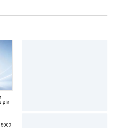
n
 pin
n 8000