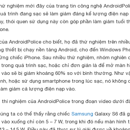
thử nghiệm mới đây của trang tin công nghệ AndroidPoli
uá trình đang sạc sẽ làm giảm đáng kể lượng điện nạp
vậy, thói quen sử dụng này còn góp phần làm giảm tuổi t
one.
của AndroidPolice cho biết, họ đã thử nghiệm trên nhi
g thiết bị chạy nền tảng Android, cho đến Windows Ph
những chiếc iPhone. Sau nhiều thử nghiệm, nhóm nghiên 
trong quá trình sạc, hoặc chỉ đơn giản là để mở màn h
 vào sẽ bị giảm khoảng 60% so với bình thường. Như vậ
nh, hoặc sử dụng smartphone trong lúc sạc, nó không 
 làm giảm cả lượng điện nạp vào.
 thí nghiệm của AndroidPolice trong đoạn video dưới đ
húng ta có thể thấy rằng chiếc
Samsung
Galaxy S6 đã 
vào xuống chỉ còn 5 – 7 W, trong khi đó nếu màn hình tắ
3 – 14.5 W. Điều này đã thực sự lý giải được về khoảng