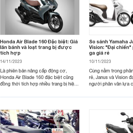
Honda Air Blade 160 Đặc biệt: Giá
So sánh Yamaha J
lăn bánh và loạt trang bị được
Vision: "Đại chiến
tích hợp
ga giá rẻ
14/11/2023
10/11/2023
Là phiên bản nâng cấp động cơ,
Cùng nằm trong phân
Honda Air Blade 160 đặc biệt cũng
rẻ, Janus và Vision đ
đồng thời tích hợp nhiều trang bị hiện
người phân vân lựa c
đại, trong đó có cả ABS cao cấp. Bài
sánh Yamaha Janus 
viết dưới đây sẽ giúp bạn hiểu hơn về
dưới đây sẽ giúp bạn
chiếc xe tay ga này.
ích để lựa chọn chính