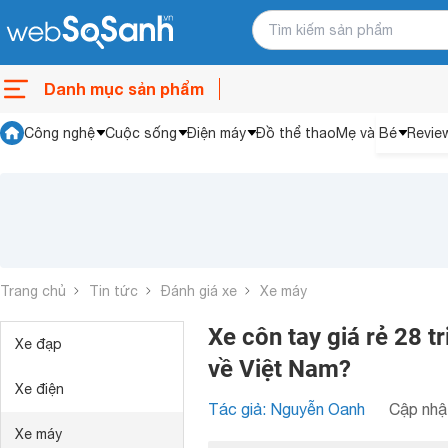
Danh mục sản phẩm
Công nghệ
Cuộc sống
Điện máy
Đồ thể thao
Mẹ và Bé
Revie
Trang chủ
Tin tức
Đánh giá xe
Xe máy
Xe côn tay giá rẻ 28 
Xe đạp
về Việt Nam?
Xe điện
Tác giả: Nguyễn Oanh
Cập nhật
Xe máy