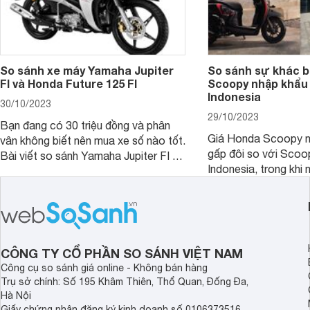
So sánh xe máy Yamaha Jupiter
So sánh sự khác b
FI và Honda Future 125 FI
Scoopy nhập khẩu 
Indonesia
30/10/2023
29/10/2023
Bạn đang có 30 triệu đồng và phân
Giá Honda Scoopy n
vân không biết nên mua xe số nào tốt.
gấp đôi so với Scoo
Bài viết so sánh Yamaha Jupiter FI và
Indonesia, trong khi 
Honda Future 125 FI dưới đây sẽ
hệt nhau. Vậy điều gì
giúp bạn có được quyết định chính
chênh lệch giá lớn tới
xác nhất.
sánh Honda Scoopy 
Indonesia dưới đây s
hơn.
CÔNG TY CỔ PHẦN SO SÁNH VIỆT NAM
Công cụ so sánh giá online - Không bán hàng
Trụ sở chính: Số 195 Khâm Thiên, Thổ Quan, Đống Đa,
Hà Nội
Giấy chứng nhận đăng ký kinh doanh số 0106373516,