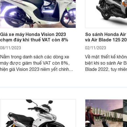
Giá xe máy Honda Vision 2023
So sánh Honda Air
chạm đáy khi thuế VAT còn 8%
và Air Blade 125 2
08/11/2023
02/11/2023
Nằm trong danh sách các dòng xe
Về mặt thiết kế khôn
máy được giảm thuế VAT còn 8%,
biệt khi so sánh Air 
hiện giá Vision 2023 niêm yết chính
Blade 2022, tuy nhiê
hãng và tại đại lý đều có mức giảm
sự thay đổi lớn. Bài 
sâu so với cách đây 1 năm.
giúp bạn hiểu hơn nh
trên Honda Air Blade
phiên bản tiền nhiệm.