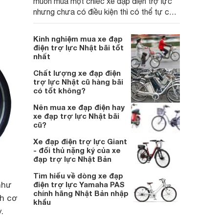
muốn mua một chiếc xe đạp điện trợ lực
nhưng chưa có điều kiện thì có thể tự chế
xe đạp điện trợ lực từ xe đạp của bạn
đang có
Kinh nghiệm mua xe đạp
điện trợ lực Nhật bãi tốt
nhất
Chất lượng xe đạp điện
trợ lực Nhật cũ hàng bãi
có tốt không?
Nên mua xe đạp điện hay
xe đạp trợ lực Nhật bãi
cũ?
Xe đạp điện trợ lực Giant
- đối thủ nặng ký của xe
đạp trợ lực Nhật Bản
Tìm hiểu về dòng xe đạp
như
điện trợ lực Yamaha PAS
chính hãng Nhật Bản nhập
nh cơ
khẩu
.