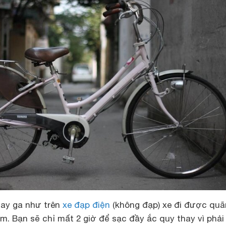
tay ga như trên
xe đạp điện
(không đạp) xe đi được qu
. Bạn sẽ chỉ mất 2 giờ để sạc đầy ắc quy thay vì phải