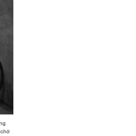
ãng
 chờ