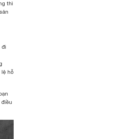
g thì
 sản
 đi
g
 lệ hỗ
 bạn
 điều