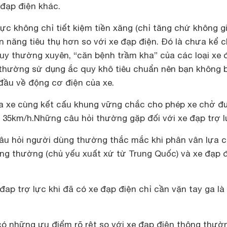
 đạp điện khác.
lực không chỉ tiết kiệm tiền xăng (chỉ tăng chứ không g
n năng tiêu thụ hơn so với xe đạp điện. Đó là chưa kể c
quy thường xuyên, “căn bệnh trầm kha” của các loại xe 
c thường sử dụng ắc quy khô tiêu chuẩn nên bạn không 
 đầu về động cơ điện của xe.
a xe cùng kết cấu khung vững chắc cho phép xe chở 
a 35km/h.
Những câu hỏi thường gặp đối với xe đạp trợ 
âu hỏi người dùng thường thắc mắc khi phân vân lựa 
ông thường (chủ yếu xuất xứ từ Trung Quốc) và xe đạp 
đap trợ lực khi đã có xe đạp điện chỉ cần vặn tay ga là
có những ưu điểm rõ rệt so với xe đạp điện thông thườ