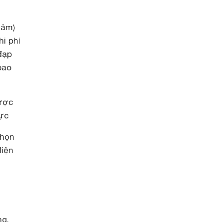
iảm)
hi phí
đạp
bao
được
lực
chọn
điện
ng,