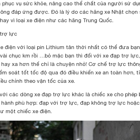
h phục vụ sức khỏe, nâng cao thể chất của người sử dụn
hông đáp ứng được. Đó là lý do các hãng xe Nhật chọn
thay vì loại xe điện như các hãng Trung Quốc.
trợ lực
 điện với loại pin Lithium tân thời nhất có thể đưa bạn
ài chục km rồi …bỏ mặc bạn thì đối với xe đạp trợ lực,
ay xa hơn thế chỉ là chuyện nhỏ! Cơ chế trợ lực thôn
ểm soát tốt tốc độ qua đó điều khiển xe an toàn hơn, tỉ
iều chỉnh theo vận tốc của xe.
với các dòng xe đạp trợ lực khác là chiếc xe cho phép
hành phù hợp: đạp với trợ lực, đạp không trợ lực hoặc
ư một chiếc xe điện.