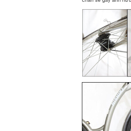
chắn sẽ gây ảnh hưở