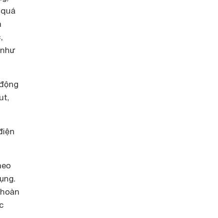
 quá
n
,
 như
 động
ut,
điện
heo
ụng.
 hoàn
c