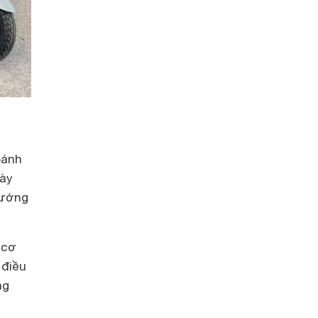
bánh
này
hướng
 cơ
 điều
ng