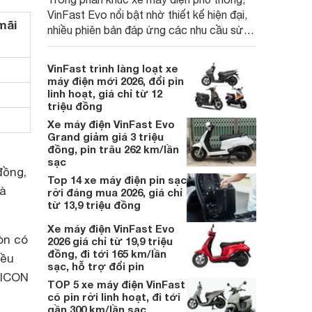
VinFast Evo nổi bật nhờ thiết kế hiện đại,
mãi
nhiều phiên bản đáp ứng các nhu cầu sử
dụng khác nhau. Việc VinFast cập nhật giá
bán giúp các mẫu Evo trở thành lựa chọn
VinFast trình làng loạt xe
đáng cân nhắc hơn với khách hàng đang
máy điện mới 2026, đổi pin
tìm kiếm xe điện đi lại hằng ngày.
linh hoạt, giá chỉ từ 12
triệu đồng
Xe máy điện VinFast Evo
Grand giảm giá 3 triệu
đồng, pin trâu 262 km/lần
sạc
đồng,
Top 14 xe máy điện pin sạc
và
rời đáng mua 2026, giá chỉ
từ 13,9 triệu đồng
Xe máy điện VinFast Evo
òn có
2026 giá chỉ từ 19,9 triệu
đồng, đi tới 165 km/lần
iều
sạc, hỗ trợ đổi pin
a ICON
TOP 5 xe máy điện VinFast
có pin rời linh hoạt, đi tới
gần 300 km/lần sạc