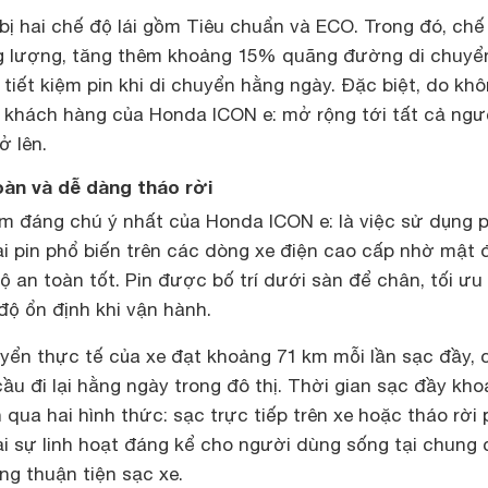
bị hai chế độ lái gồm Tiêu chuẩn và ECO. Trong đó, chế
g lượng, tăng thêm khoảng 15% quãng đường di chuyể
tiết kiệm pin khi di chuyển hằng ngày. Đặc biệt, do kh
p khách hàng của Honda ICON e: mở rộng tới tất cả ngư
ở lên.
toàn và dễ dàng tháo rời
m đáng chú ý nhất của Honda ICON e: là việc sử dụng p
loại pin phổ biến trên các dòng xe điện cao cấp nhờ mật 
 an toàn tốt. Pin được bố trí dưới sàn để chân, tối ưu
độ ổn định khi vận hành.
ển thực tế của xe đạt khoảng 71 km mỗi lần sạc đầy, 
ầu đi lại hằng ngày trong đô thị. Thời gian sạc đầy kho
 qua hai hình thức: sạc trực tiếp trên xe hoặc tháo rời 
ại sự linh hoạt đáng kể cho người dùng sống tại chung
g thuận tiện sạc xe.