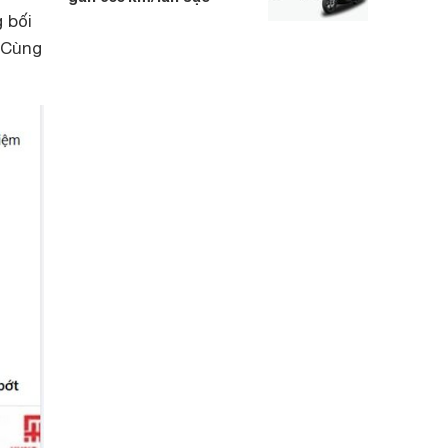
 bối
 Cùng