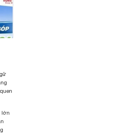
ngữ
ang
 quen
 lớn
an
ng