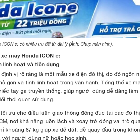
 ICON e: có nhiều ưu đãi từ đại lý (Ảnh: Chụp màn hình).
a xe máy Honda ICON e:
n linh hoạt và tiện dụng
ịnh vị rõ ràng là một mẫu xe điện đô thị, do đó ngôn 
nhỏ gọn và tính linh hoạt trong vận hành. Tổng thể xe m
iếc tay ga truyền thống, giúp người dùng dễ dàng làm
ổi thói quen sử dụng.
ối ưu cho điều kiện giao thông đông đúc tại các đô thị
M, nơi khả năng luồn lách và xoay trở đóng vai trò qu
hỉ khoảng 87 kg giúp xe dễ dắt, dễ quay đầu trong khô
ả với người dùng nữ hoặc học sinh.