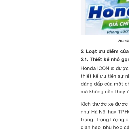
Honda
2. Loạt ưu điểm củ
2.1. Thiết kế nhỏ gọ
Honda ICON e: được đ
thiết kế ưu tiên sự 
dáng dấp của một ch
mà không cần thay đ
Kích thước xe được t
như Hà Nội hay TP.HC
trọng. Trọng lượng c
gian hẹp, phù hợp c