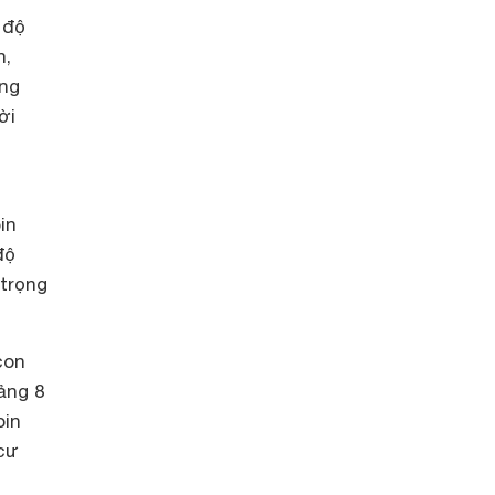
 độ
n,
ông
ời
in
độ
 trọng
con
ảng 8
pin
 cư