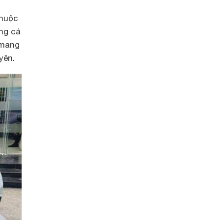
thuộc
ng cá
 mang
yên.