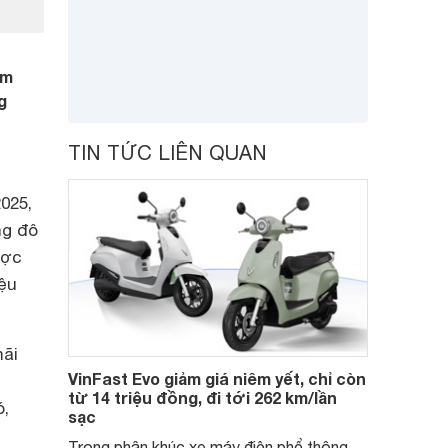
am
g
TIN TỨC LIÊN QUAN
025,
ng đô
ược
iệu
mãi
VinFast Evo giảm giá niêm yết, chỉ còn
từ 14 triệu đồng, đi tới 262 km/lần
ó,
sạc
Trong phân khúc xe máy điện phổ thông,