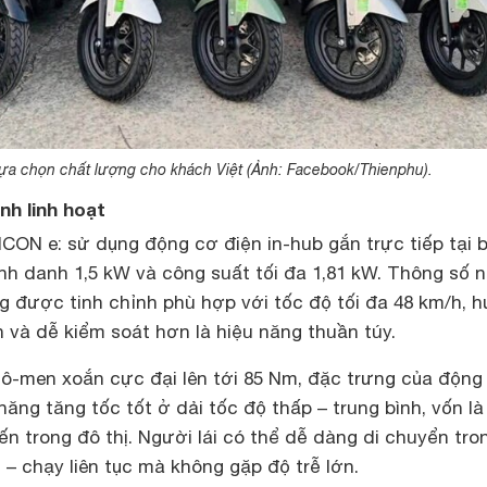
lựa chọn chất lượng cho khách Việt (Ảnh: Facebook/Thienphu).
nh linh hoạt
ICON e: sử dụng động cơ điện in-hub gắn trực tiếp tại 
nh danh 1,5 kW và công suất tối đa 1,81 kW. Thông số 
g được tinh chỉnh phù hợp với tốc độ tối đa 48 km/h, 
 và dễ kiểm soát hơn là hiệu năng thuần túy.
-men xoắn cực đại lên tới 85 Nm, đặc trưng của động
năng tăng tốc tốt ở dải tốc độ thấp – trung bình, vốn là
ến trong đô thị. Người lái có thể dễ dàng di chuyển tro
– chạy liên tục mà không gặp độ trễ lớn.