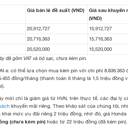
Giá bán lẻ đề xuất (VND)
Giá sau khuyến 
(VND)
20,912,727
15,912,727
20,716,363
15,716,363
20,520,000
15,520,000
đây đã gồm VAT và bộ sạc, chưa kèm pin.
e: có thể lựa chọn mua kèm pin với chi phí 8.836.363 
5.455 đồng/tháng (thanh toán 6 tháng là 1,5 triệu đồng 
).
y mới chỉ là giảm giá từ HVN, trên thực tế, các đại lý c
sách
khuyến mãi riêng. Theo khảo sát của chúng tôi, nh
ển khai mức ưu đãi riêng 2 triệu đồng, nhờ đó, giá Hond
 đồng (chưa kèm pin)
hoặc từ 22 triệu đồng (đã kèm pin).