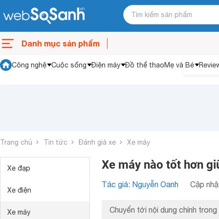
Danh mục sản phẩm
Công nghệ
Cuộc sống
Điện máy
Đồ thể thao
Mẹ và Bé
Revie
Trang chủ
Tin tức
Đánh giá xe
Xe máy
Xe máy nào tốt hơn g
Xe đạp
Tác giả: Nguyễn Oanh
Cập nhật
Xe điện
Chuyển tới nội dung chính trong 
Xe máy