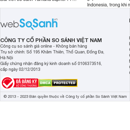
Indonesia, trong khi 
Honda Future 125 FI dưới đây sẽ
hệt nhau. Vậy điều gì
giúp bạn có được quyết định chính
chênh lệch giá lớn tới
xác nhất.
sánh Honda Scoopy 
Indonesia dưới đây s
hơn.
CÔNG TY CỔ PHẦN SO SÁNH VIỆT NAM
Công cụ so sánh giá online - Không bán hàng
Trụ sở chính: Số 195 Khâm Thiên, Thổ Quan, Đống Đa,
Hà Nội
Giấy chứng nhận đăng ký kinh doanh số 0106373516,
cấp ngày 02/12/2013
© 2013 - 2023 Bản quyền thuộc về Công ty cổ phần So Sánh Việt Nam