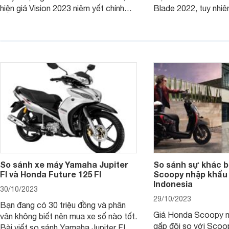
hiện giá Vision 2023 niêm yết chính
Blade 2022, tuy nhiê
hãng và tại đại lý đều có mức giảm
sự thay đổi lớn. Bài 
sâu so với cách đây 1 năm.
giúp bạn hiểu hơn nh
trên Honda Air Blade
phiên bản tiền nhiệm.
So sánh xe máy Yamaha Jupiter
So sánh sự khác b
FI và Honda Future 125 FI
Scoopy nhập khẩu 
Indonesia
30/10/2023
29/10/2023
Bạn đang có 30 triệu đồng và phân
Giá Honda Scoopy n
vân không biết nên mua xe số nào tốt.
gấp đôi so với Scoo
Bài viết so sánh Yamaha Jupiter FI và