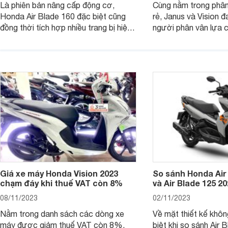
Là phiên bản nâng cấp động cơ,
Cùng nằm trong phân
Honda Air Blade 160 đặc biệt cũng
rẻ, Janus và Vision đ
đồng thời tích hợp nhiều trang bị hiện
người phân vân lựa c
đại, trong đó có cả ABS cao cấp. Bài
sánh Yamaha Janus 
viết dưới đây sẽ giúp bạn hiểu hơn về
dưới đây sẽ giúp bạn
chiếc xe tay ga này.
ích để lựa chọn chính
Giá xe máy Honda Vision 2023
So sánh Honda Air
chạm đáy khi thuế VAT còn 8%
và Air Blade 125 2
08/11/2023
02/11/2023
Nằm trong danh sách các dòng xe
Về mặt thiết kế khôn
máy được giảm thuế VAT còn 8%,
biệt khi so sánh Air 