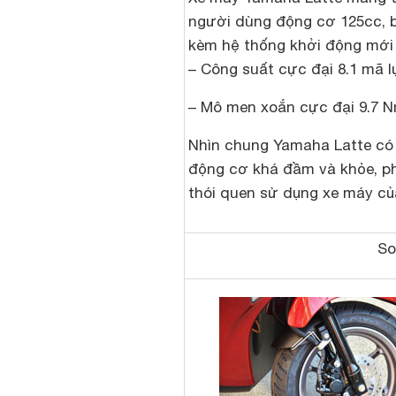
người dùng động cơ 125cc, b
kèm hệ thống khởi động mới
– Công suất cực đại 8.1 mã 
– Mô men xoắn cực đại 9.7 
Nhìn chung Yamaha Latte c
động cơ khá đầm và khỏe, p
thói quen sử dụng xe máy của
So