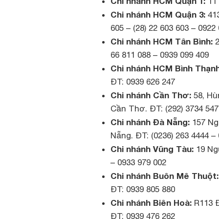
Chi nhánh HCM Quận 1:
11
Chi nhánh HCM Quận 3:
41
605 – (28) 22 603 603 – 0922
Chi nhánh HCM Tân Bình:
2
66 811 088 – 0939 099 409
Chi nhánh HCM Bình Thạnh
ĐT: 0939 626 247
Chi nhánh Cần Thơ:
58, Hù
Cần Thơ. ĐT: (292) 3734 547
Chi nhánh Đà Nẵng:
157 Ng
Nẵng. ĐT: (0236) 263 4444 –
Chi nhánh Vũng Tàu:
19 Ngu
– 0933 979 002
Chi nhánh Buôn Mê Thuột
ĐT: 0939 805 880
Chi nhánh Biên Hoà:
R113 Đ
ĐT: 0939 476 262