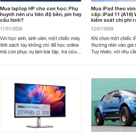
Mua laptop HP cho con học: Phụ
Mua iPad theo vòn
huynh nên ưu tiên độ bền, pin hay
cấp: iPad 11 (A16)
cấu hình?
kiểm soát chi phí 
17/07/2026
12/07/2026
Với học sinh, sinh viên, một chiếc máy
Khi chọn một chiếc i
tính xách tay không chỉ để học online
thường nhìn vào giá 
mà còn phục vụ làm bài tập, tra cứu,
Tuy nhiên, với nhu cầ
thuyết trình và giải trí nhẹ. Khi chọn
việc nhẹ và giải trí t
laptop HP cho con, phụ huynh nên
quan trọng hơn là tổn
nhìn theo nhu cầu sử dụng nhiều năm
mua bản nào, có cần
thay vì chỉ so sánh cấu hình trên giấy.
không, dùng được ba
nên nâng cấp.