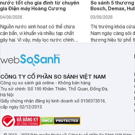
nước tốt cho gia đình từ chuyên
So sánh 5 thương 
gia Điện máy Hoàng Cương
Bosch, Demax, Hub
04/06/2026
03/06/2026
Nguồn nước sinh hoạt có thể chứa
Thị trường khóa cửa 
cặn bẩn, vi khuẩn và nhiều tạp chất
Nam ngày càng sôi đ
gây hại. Vì vậy, máy lọc nước chính
thương hiệu từ phổ 
hãng là giải pháp hiệu quả giúp bảo vệ
cấp. Nếu bạn đang b
sức khỏe và đảm bảo nguồn nước
cửa điện tử hãng nào 
sạch cho cả gia đình.
sẽ so sánh 5 thương
tâm nhiều hiện nay: 
Demax, Hubert và Gi
CÔNG TY CỔ PHẦN SO SÁNH VIỆT NAM
Công cụ so sánh giá online - Không bán hàng
Trụ sở chính: Số 195 Khâm Thiên, Thổ Quan, Đống Đa,
Hà Nội
Giấy chứng nhận đăng ký kinh doanh số 0106373516,
cấp ngày 02/12/2013
© 2013 - 2023 Bản quyền thuộc về Công ty cổ phần So Sánh Việt Nam