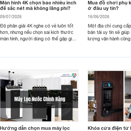
Màn hình 4K chọn bao nhiêu inch
Mua đồ chơi phụ ki
để sắc nét mà không lãng phí?
ở đâu uy tín?
09/07/2026
16/06/2026
Độ phân giải 4K nghe có vẻ luôn tốt
Một địa chỉ cung cấp
hơn, nhưng nếu chọn sai kích thước
bán tải uy tín sẽ giú
màn hình, người dùng có thể gặp giao
lượng vận hành cũng
diện quá nhỏ, phải phóng to nhiều
của chủ xe khi lên đ
hoặc không tận dụng hết không gian
hai" của mình.
hiển thị. Vậy màn hình 4K nên chọn
bao nhiêu inch là hợp lý?
Hướng dẫn chọn mua máy lọc
Khóa cửa điện tử 