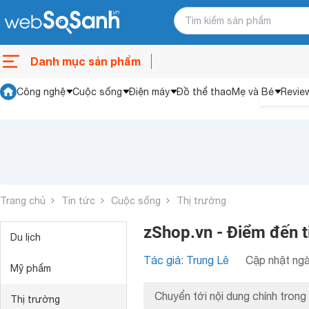
Danh mục sản phẩm
Công nghệ
Cuộc sống
Điện máy
Đồ thể thao
Mẹ và Bé
Revie
Trang chủ
Tin tức
Cuộc sống
Thị trường
zShop.vn - Điểm đến t
Du lịch
Tác giả: Trung Lê
Cập nhật ngà
Mỹ phẩm
Chuyển tới nội dung chính trong 
Thị trường