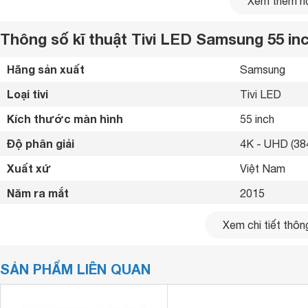
Xem thêm nộ
Thông số kĩ thuật Tivi LED Samsung 55 i
Hãng sản xuất
Samsung 
Loại tivi
Tivi LED 
Kích thước màn hình
55 inch
Độ phân giải
4K - UHD (384
Xuất xứ
Việt Nam 
Smart Tivi LED Samsung UA55JU7000- tivi 55 in
Năm ra mắt
2015 
Thiết kế trang nhã, sang trọng
Smart Tivi LED Samsung
UA55JU7000
có thiết kế nổi bật 
Kết nối internet
Cổng LAN, Wif
Xem chi tiết thông
siêu mỏng, tinh tế mang đến cảm giác chân thật như hình ản
tượng.
Cổng HDMI
4 cổng 
SẢN PHẨM LIÊN QUAN
USB
3 cổng 
Cổng xuất âm thanh
Jack loa 3.5 m