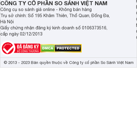
CÔNG TY CỔ PHẦN SO SÁNH VIỆT NAM
Công cụ so sánh giá online - Không bán hàng
Trụ sở chính: Số 195 Khâm Thiên, Thổ Quan, Đống Đa,
Hà Nội
Giấy chứng nhận đăng ký kinh doanh số 0106373516,
cấp ngày 02/12/2013
© 2013 - 2023 Bản quyền thuộc về Công ty cổ phần So Sánh Việt Nam
Thiết kế phần chân đế đầy sáng tạo với chất liệu kim loạ
vẻ phong cách, tinh tế cho chiếc
tivi
của người sử dụng. Đây
bạn.