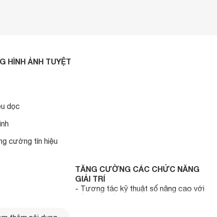
G HÌNH ẢNH TUYỆT
ều dọc
ình
ng cường tín hiệu
TĂNG CƯỜNG CÁC CHỨC NĂNG
GIẢI TRÍ
-
Tương tác kỹ thuật số nâng cao với
cổng kết nối HDMI
HƯỚNG NỘI THẤT