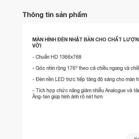
Thông tin sản phẩm
MÀN HÌNH ĐÈN NHẬT BẢN CHO CHẤT LƯỢN
VỜI
- Chuẩn HD
1366x768
- Góc nhìn rộng 176º theo cả chiều ngang và chi
- Đèn nền LED trực tiếp tăng độ sáng cho màn h
- Tích hợp chức năng giảm nhiễu Analogue và tă
Ăng-ten giúp hình ảnh rõ nét hơn
THIẾT KẾ HIỆN ĐẠI PHÙ HỢP VỚI KHUYNH 