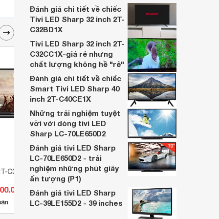
Đánh giá chi tiết về chiếc
Tivi LED Sharp 32 inch 2T-
C32BD1X
Tivi LED Sharp 32 inch 2T-
C32CC1X-giá rẻ nhưng
chất lượng không hề "rẻ"
Đánh giá chi tiết về chiếc
Smart Tivi LED Sharp 40
inch 2T-C40CE1X
Những trải nghiệm tuyệt
vời với dòng tivi LED
Sharp LC-70LE650D2
Đánh giá tivi LED Sharp
LC-70LE650D2 - trải
nghiệm những phút giây
2T-C32EG1X- 32 inch
Smart Tivi Sharp HD 32 inch 2T-
Tivi 
ấn tượng (P1)
C32GH3000X
LC32L
700.000 đ
Giá từ 3.489.000 đ
Giá 
Đánh giá tivi LED Sharp
23
bán
LC-39LE155D2 - 39 inches
Có
nơi bán
Có