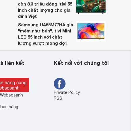
còn 8,3 triệu đồng, tivi 55
inch chất lượng cho gia
đình Việt
Samsung UA55M77HA giá
"mềm như bún", tivi Mini
LED 55 inch với chất
lượng vượt mong đợi
à liên kết
Kết nối với chúng tôi
Private Policy
ề Websosanh
RSS
 bán hàng