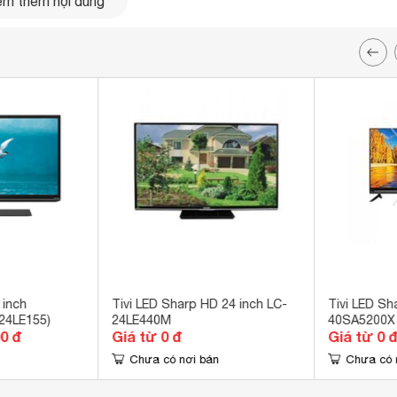
m thêm nội dung
ân
THIẾT KẾ THÂN THIỆN VỚI MÔI
TRƯỜNG
-
Tiết kiệm điện năng với Eco Mode
 inch
Tivi LED Sharp HD 24 inch LC-
Tivi LED Sh
24LE155)
24LE440M
40SA5200X
00 đ
Giá từ 0 đ
Giá từ 0 
Chưa có nơi bán
Chưa có 