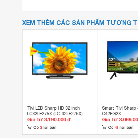
XEM THÊM CÁC SẢN PHẨM TƯƠNG 
 inch 2T-
Tivi LED Sharp HD 32 inch
Smart Tivi Sharp 
LC32LE275X (LC-32LE275X)
C42EG2X
Giá từ 3.190.000 đ
Giá từ 3.069.0
3
41
Có
nơi bán
Có
nơi bán