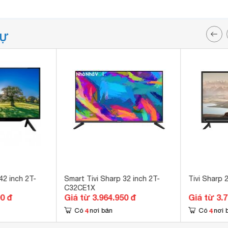
TỰ
42 inch 2T-
Smart Tivi Sharp 32 inch 2T-
Tivi Sharp 
C32CE1X
00 đ
Giá từ 3.964.950 đ
Giá từ 3.
4
4
Có
nơi bán
Có
nơi 