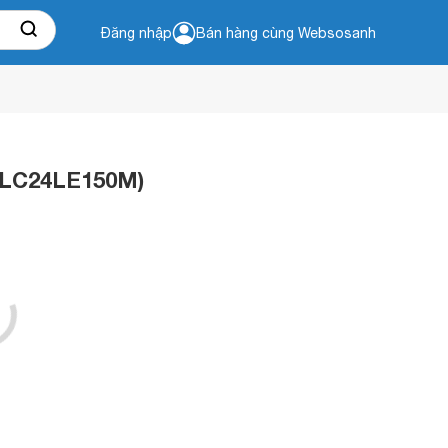
Đăng nhập
Bán hàng cùng Websosanh
 (LC24LE150M)