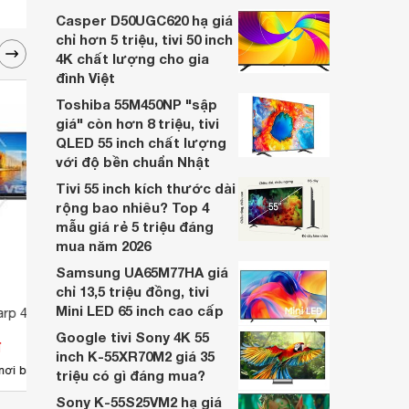
nhiều cửa hàng điện máy giảm giá sâu.
Casper D50UGC620 hạ giá
chỉ hơn 5 triệu, tivi 50 inch
4K chất lượng cho gia
đình Việt
Toshiba 55M450NP "sập
giá" còn hơn 8 triệu, tivi
QLED 55 inch chất lượng
với độ bền chuẩn Nhật
Tivi 55 inch kích thước dài
rộng bao nhiêu? Top 4
mẫu giá rẻ 5 triệu đáng
mua năm 2026
Samsung UA65M77HA giá
chỉ 13,5 triệu đồng, tivi
Mini LED 65 inch cao cấp
arp 40 inch LC-
Tivi LED Sharp 32 inch LC-
Tivi 
32LE280X
70XU
Google tivi Sony 4K 55
đ
Giá từ 3.199.000 đ
Giá 
inch K-55XR70M2 giá 35
6
nơi bán
Có
nơi bán
Có
triệu có gì đáng mua?
Sony K-55S25VM2 hạ giá