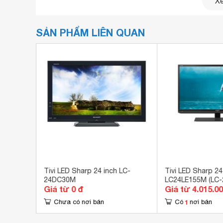
Xe
MỚI
- Nhỏ gọn, phù hợp với các nhu cầu giải trí cá nh
SẢN PHẨM LIÊN QUAN
HỆ THỐNG ÂM THANH TRUNG THỰC
-
Âm thanh vòm Surround
- Hệ thống Stereo NICAM/A2
- Hai
loa
ngoài 5W
LC-
Tivi LED Sharp 24 inch LC-
Tivi LED Sharp 24
24DC30M
LC24LE155M (LC-
tính năng sản phẩm
đ
Giá từ 0 đ
Giá từ 4.015.0
1
Chưa có nơi bán
Có
nơi bán