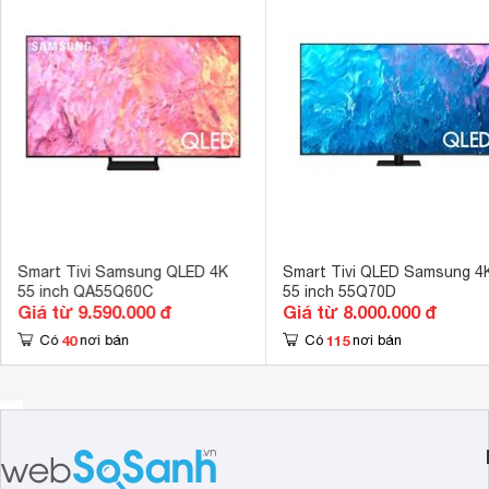
USB
3 cổng 
Cổng xuất âm thanh
Cổng Optical 
Cổng AV
Cổng Composi
Hệ điều hành, giao diện
Tizen OS 
Ứng dụng có sẵn
Youtube, Netf
Tích hợp đầu thu kỹ thuật số
DVB-T2 
Kết nối không dây với điện thoại, máy
Screen Mirror
tính bảng
Smart Tivi Samsung QLED 4K
Smart Tivi QLED Samsung 4
55 inch QA55Q60C
55 inch 55Q70D
Remote thông minh
Remote đa nh
Giá từ 9.590.000 đ
Giá từ 8.000.000 đ
Kết nối Bàn phím, chuột
40
115
Có
nơi bán
Có
nơi bán
Có thể kết nối
Tính năng khác
Tìm kiếm bằng 
Ultra Black, 
Công nghệ hình ảnh
Viewing Angle
Tần số quét thực
200Hz 