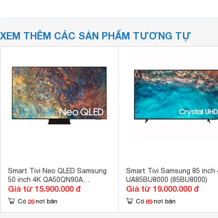
XEM THÊM CÁC SẢN PHẨM TƯƠNG TỰ
Smart Tivi Neo QLED Samsung
Smart Tivi Samsung 85 inch
50 inch 4K QA50QN90A
UA85BU8000 (85BU8000)
Giá từ 15.900.000 đ
Giá từ 19.000.000 đ
(50QN90A)
26
89
Có
nơi bán
Có
nơi bán