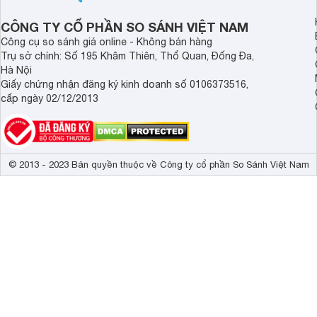
Công nghệ âm thanh
Dolby Digital 
CÔNG TY CỔ PHẦN SO SÁNH VIỆT NAM
Công cụ so sánh giá online - Không bán hàng
Tổng công suất loa
40W 
Trụ sở chính: Số 195 Khâm Thiên, Thổ Quan, Đống Đa,
Hà Nội
Kích thước có chân, đặt bàn
122.72 x 78.4
Giấy chứng nhận đăng ký kinh doanh số 0106373516,
Kích thước không chân, treo tường
122.72 x 70.4
cấp ngày 02/12/2013
Trọng lượng không có chân
17.5 kg
Công suất
170 W
© 2013 - 2023 Bản quyền thuộc về Công ty cổ phần So Sánh Việt Nam
*Các dòng QLED TV được chứng nhận bởi Hội đồng kiểm đị
Elektrotechniker (VDE) về khả năng tạo ra 100% dải màu s
Sắc Màu Hoàn Hảo
Tivi Smart QLED Samsung
QA55Q7FN
(QA-55
Tuyệt tác
khả năng hiển thị 100% dải màu sắc giúp từng khung hình trở
giới giải trí đỉnh cao trên màn hình truyền tải sắc màu cuộc 