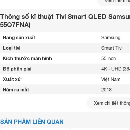
Xem thêm nộ
Thông số kĩ thuật Tivi Smart QLED Sams
55Q7FNA)
Hãng sản xuất
Samsung 
Loại tivi
Smart Tivi 
Kích thước màn hình
55 inch
Độ phân giải
4K - UHD (384
Q Colour
Xuất xứ
Việt Nam 
Hơn tỷ sắc màu cho chất lượng ảnh ảnh thật như cuộc sốn
thích với từng khung hình sống động, rõ ràng và sắc nét đến
Năm ra mắt
2018 
Bluetooth
Có (Loa, chuộ
Xem chi tiết thông
Kết nối internet
Cổng LAN, Wif
SẢN PHẨM LIÊN QUAN
Cổng HDMI
4 cổng 