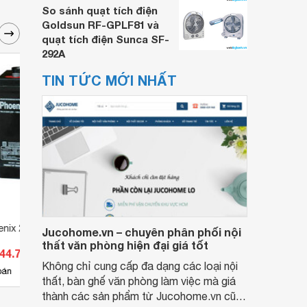
So sánh quạt tích điện
Goldsun RF-GPLF81 và
quạt tích điện Sunca SF-
292A
TIN TỨC MỚI NHẤT
enix 2v-200ah
Ắc quy Phoenix 2V-100Ah
Ắc qu
Jucohome.vn – chuyên phân phối nội
TS21000
TS61
thất văn phòng hiện đại giá tốt
044.700 đ
Giá từ 1.818.300 đ
Giá 
Không chỉ cung cấp đa dạng các loại nội
7
bán
Có
nơi bán
Có
thất, bàn ghế văn phòng làm việc mà giá
thành các sản phẩm từ Jucohome.vn cũng