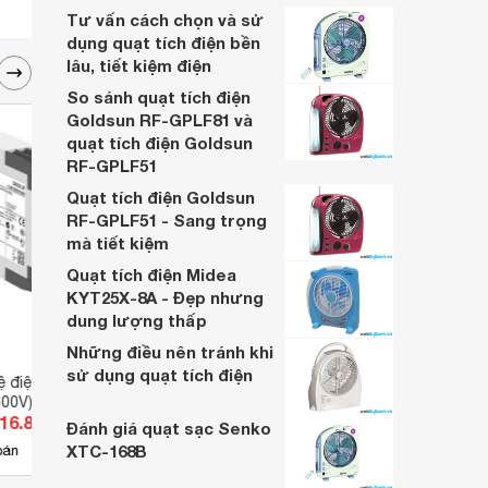
Tư vấn cách chọn và sử
dụng quạt tích điện bền
lâu, tiết kiệm điện
So sánh quạt tích điện
Goldsun RF-GPLF81 và
quạt tích điện Goldsun
RF-GPLF51
Quạt tích điện Goldsun
RF-GPLF51 - Sang trọng
mà tiết kiệm
Quạt tích điện Midea
KYT25X-8A - Đẹp nhưng
dung lượng thấp
Những điều nên tránh khi
sử dụng quạt tích điện
vệ điện áp ABB CM-
Rơ le bảo vệ điện áp ABB CM-
Khởi 
600V) 110-130V
ESS.2S (3-600V) 220-240V
N150
816.880 đ
Giá từ 2.816.880 đ
Giá 
Đánh giá quạt sạc Senko
XTC-168B
3
bán
Có
nơi bán
Có