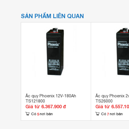
SẢN PHẨM LIÊN QUAN
ah
Ắc quy Phoenix 12V-180Ah
Ắc quy Phoenix 2
TS121800
TS26000
Giá từ 6.367.900 đ
Giá từ 6.557.1
5
7
Có
nơi bán
Có
nơi bán