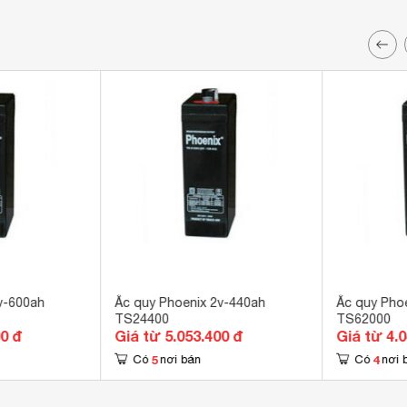
v-600ah
Ắc quy Phoenix 2v-440ah
Ắc quy Pho
TS24400
TS62000
00 đ
Giá từ 5.053.400 đ
Giá từ 4.
5
4
Có
nơi bán
Có
nơi 