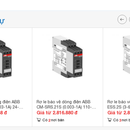
TỰ
g điện ABB
Rơ le bảo vệ dòng điện ABB
Rơ le bảo 
3-1A) 24-
CM-SRS.21S (0.003-1A) 110-
ESS.2S (3-
88 đ
Giá từ 2.816.880 đ
Giá từ 2.
130V
2
3
Có
nơi bán
Có
nơi 