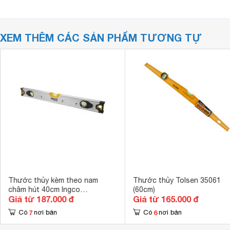
XEM THÊM CÁC SẢN PHẨM TƯƠNG TỰ
Thước thủy kèm theo nam
Thước thủy Tolsen 35061
châm hút 40cm Ingco
(60cm)
Giá từ 187.000 đ
Giá từ 165.000 đ
HSL38040M
7
6
Có
nơi bán
Có
nơi bán