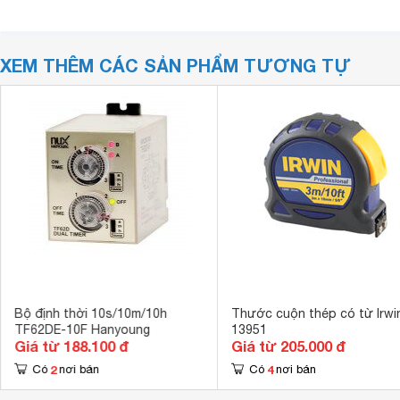
XEM THÊM CÁC SẢN PHẨM TƯƠNG TỰ
Bộ định thời 10s/10m/10h
Thước cuộn thép có từ Irwi
TF62DE-10F Hanyoung
13951
Giá từ 188.100 đ
Giá từ 205.000 đ
2
4
Có
nơi bán
Có
nơi bán