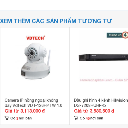
XEM THÊM CÁC SẢN PHẨM TƯƠNG TỰ
Camera IP hồng ngoại không
Đầu ghi hình 4 kênh Hikvision
dây Vdtech VDT-126HPTW 1.0
DS-7208HUHI-K2
Giá từ 3.113.000 đ
Giá từ 3.580.500 đ
3
45
Có
nơi bán
Có
nơi bán