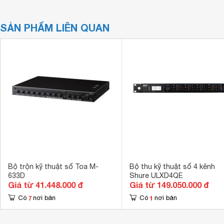
SẢN PHẨM LIÊN QUAN
Bộ trộn kỹ thuật số Toa M-
Bộ thu kỹ thuật số 4 kênh
633D
Shure ULXD4QE
Giá từ 41.448.000 đ
Giá từ 149.050.000 đ
7
1
Có
nơi bán
Có
nơi bán