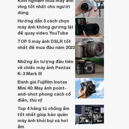
Kinh nghiệm mua máy ảnh
tiến tính năng xử lý ảnh JPEG.
vlog tốt nhất cho người
dùng
Hướng dẫn 5 cách chọn
máy ảnh không gương lật
để quay video YouTube
TOP 5 máy ảnh DSLR tốt
nhất để mua đầu năm 2022
Những ấn tượng đầu tiên
về chiếc máy ảnh Pentax
K-3 Mark III
Đánh giá Fujifilm Instax
Mini 40: Máy ảnh point-
and-shot phong cách cổ
điển, thú vị!
Top 4 hãng tủ chống ẩm
tốt nhất giúp bảo quản
máy ảnh khỏi bụi và hơi
ẩm