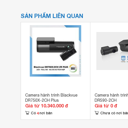
SẢN PHẨM LIÊN QUAN
i
Camera hành trình Blackvue
Camera hành trìn
 TRUCK
DR750X-2CH Plus
DR590-2CH
Giá từ 10.340.000 đ
Giá từ 0 đ
4
Có
nơi bán
Chưa có nơi bá