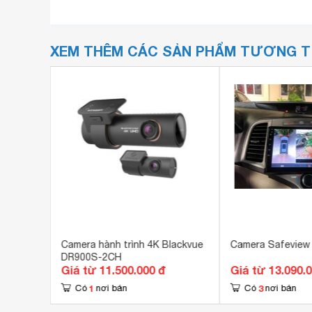
XEM THÊM CÁC SẢN PHẨM TƯƠNG 
D700
Camera hành trình 4K Blackvue
Camera Safeview
DR900S-2CH
Giá từ 11.500.000 đ
Giá từ 13.090.
1
3
Có
nơi bán
Có
nơi bán