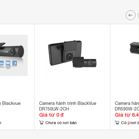
h Blackvue
Camera hành trình BlackVue
Camera hành
DR750LW-2CH
DR590W-2
Giá từ 0 đ
Giá từ 6.
2
n
Chưa có nơi bán
Có
nơi 