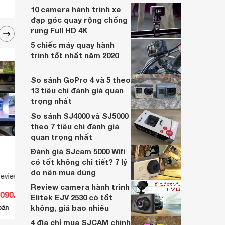
cùng mức giá rẻ nhất cùng chính sách bảo
10 camera hành trình xe
hành uy tín.
đạp góc quay rộng chống
rung Full HD 4K
5 chiếc máy quay hành
trình tốt nhất năm 2020
So sánh GoPro 4 và 5 theo
13 tiêu chí đánh giá quan
trọng nhất
So sánh SJ4000 và SJ5000
theo 7 tiêu chí đánh giá
quan trọng nhất
Đánh giá SJcam 5000 Wifi
có tốt không chi tiết? 7 lý
do nên mua dùng
eview 3D LD700
Review camera hành trình
.090.000 đ
Elitek EJV 2530 có tốt
không, giá bao nhiêu
bán
4 địa chỉ mua SJCAM chính