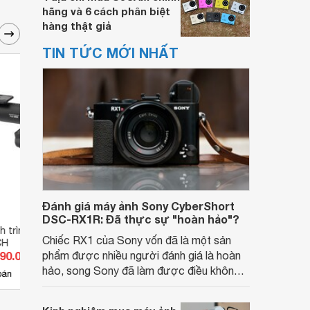
hãng và 6 cách phân biệt
hàng thật giả
TIN TỨC MỚI NHẤT
Đánh giá máy ảnh Sony CyberShort
DSC-RX1R: Đã thực sự "hoàn hảo"?
 trình wifi Blackvue
Camera hành trình BlackVue
Camer
Chiếc RX1 của Sony vốn đã là một sản
CH
DR650S-2CH
DR90
490.000 đ
phẩm được nhiều người đánh giá là hoàn
Giá từ 8.250.000 đ
Giá 
hảo, song Sony đã làm được điều không
3
bán
Có
nơi bán
Có
thể: gia tăng sức mạnh cho RX1, loại bỏ
màng lọc LPF (bộ lọc thông thấp) và cải