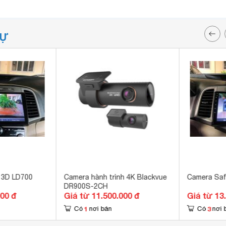
TỰ
 3D LD700
Camera hành trình 4K Blackvue
Camera Saf
DR900S-2CH
000 đ
Giá từ 11.500.000 đ
Giá từ 13
1
3
Có
nơi bán
Có
nơi 