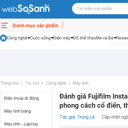
Danh mục sản phẩm
Công nghệ
Cuộc sống
Điện máy
Đồ thể thao
Mẹ và Bé
Revie
Trang chủ
Tin tức
Công nghệ
Máy ảnh
Đánh giá Fujifilm Inst
Điện thoại di động
phong cách cổ điển, th
Máy tính bảng
Tác giả: Trung Lê
Cập nhật ngà
Máy tính - Laptop