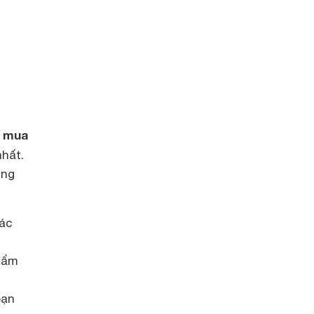
mua
nhất.
ờng
các
t ẩm
bạn