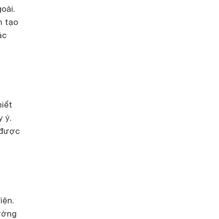
oài.
h tạo
ác
,
iết
 ý.
 được
iện.
hường