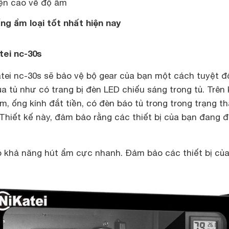
iện cao về độ ẩm
ống ẩm loại tốt nhất hiện nay
tei nc-30s
tei nc-30s sẽ bảo vệ bộ gear của bạn một cách tuyệt đố
ủa tủ như có trang bị đèn LED chiếu sáng trong tủ. Trên
, ống kính đắt tiền, có đèn báo tủ trong trong trạng th
 Thiết kế này, đảm bảo rằng các thiết bị của bạn đang 
ó khả năng hút ẩm cực nhanh. Đảm bảo các thiết bị củ