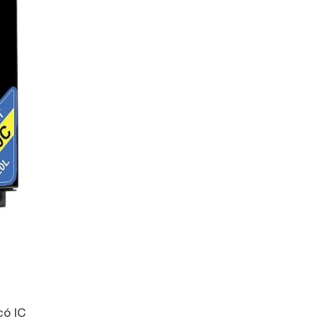
có IC