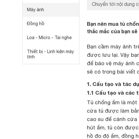
Chuyển tới nội dung c
Máy ảnh
Bạn nên mua tủ chống
Đồng hồ
thắc mắc của bạn sẽ 
Loa - Micro - Tai nghe
Bạn cầm máy ảnh trê
Thiết bị - Linh kiện máy
được lưu lại. Vậy b
tính
để bảo vệ máy ảnh c
sẽ có trong bài viết 
1. Cấu tạo và tác 
1.1 Cấu tạo và cá
Tủ chống ẩm là một l
cửa tủ được làm bằn
cao su để cánh cửa c
hút ẩm, tủ còn được
hồ đo độ ẩm, đồng h