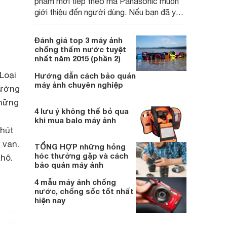
phẩm mới tiếp theo mà Panasonic muốn
giới thiệu đến người dùng. Nếu bạn đã yêu
thích chiếc FZ200 thì chiếc FZ300 này
nhất định sẽ không làm bạn thất vọng.
Đánh giá top 3 máy ảnh
chống thấm nước tuyệt
nhất năm 2015 (phần 2)
Loại
Hướng dẫn cách bảo quản
máy ảnh chuyên nghiệp
rường
những
4 lưu ý không thể bỏ qua
khi mua balo máy ảnh
 hút
 van.
TỔNG HỢP những hỏng
hóc thường gặp và cách
khô.
bảo quản máy ảnh
4 mẫu máy ảnh chống
nước, chống sốc tốt nhất
hiện nay