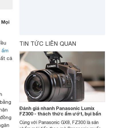
 Mọi
đều
TIN TỨC LIÊN QUAN
g ẩm
ất cả
h
 bằng
Đánh giá nhanh Panasonic Lumix
phận
FZ300 - thách thức ẩm ướt, bụi bẩn
 đồng
Cùng với Panasonic GX8, FZ300 là sản
ngăn