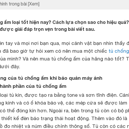
hính trong bài
[Xem]
 ẩm loại tốt hiện nay? Cách lựa chọn sao cho hiệu quả?
được giải đáp trọn vẹn trong bài viết sau.
n tay và mọi nơi bạn qua, mọi cảnh vật bạn nhìn thấy 
ạn đã bao giờ tự hỏi xem có nên mua một chiếc
tủ chốn
ủa mình? Và nên mua tủ chống ẩm của hãng nào tốt? T
dưới đây.
dụng của tủ chống ẩm khi bảo quản máy ảnh
c thành phần của tủ chống ẩm
oại tủ kín, được tạo ra bằng tone và sơn tĩnh điện. Cán
g kính và có ổ khóa bảo vệ, các mép cửa sẽ được làm
ó thể đóng kín hơn. Ngoài ra, bên trong tủ còn có bộ 
 thiết kế đèn báo trạng thái hoạt động. Thêm vào đó là
ồ đo nhiệt và núm điều chỉnh thông số. Tủ còn có các 