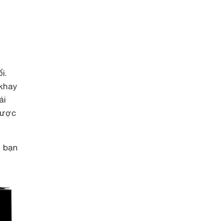
i.
 khay
ái
được
a bạn