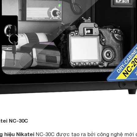
tei NC-30C
 hiệu Nikatei
NC-30C được tạo ra bởi công nghệ mới 