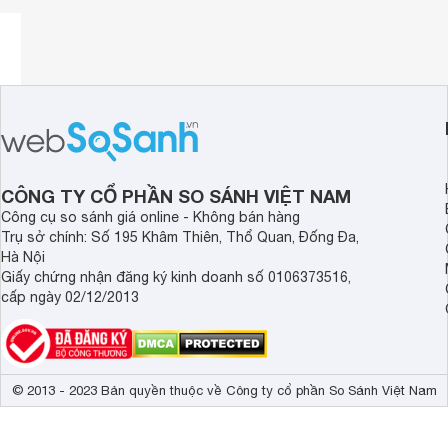
Cáp chuyển HDMI sang Displayport Chính hãng Ugreen UG
máy tính xách tay hoặc máy nghe nhạc
Blu-ray
với giao di
LCD, HDTV cho cả việc truyền âm thanh và video. Sau đó, b
sẻ video độ nét cao với bạn bè trên màn hình lớn.
Thông số kĩ thuật: Cáp chuyển HDMI sang Displayport Ch
CÔNG TY CỔ PHẦN SO SÁNH VIỆT NAM
1. Đầu vào giao diện: HDMI dương / USB A dương (quyền l
Công cụ so sánh giá online - Không bán hàng
2 · Output:. DisplayPort âm
Trụ sở chính: Số 195 Khâm Thiên, Thổ Quan, Đống Đa,
Hà Nội
3 · Chipset:. STDP2600
Giấy chứng nhận đăng ký kinh doanh số 0106373516,
cấp ngày 02/12/2013
4 · Chiều dài cáp: 50cm, USB cáp điện dài:. 50cm
5 · Cáp USB để cấp nguồn.
6 · Hỗ trợ HDMI 225MHz / 2.25Gbps mỗi channelbandwidt
© 2013 - 2023 Bản quyền thuộc về Công ty cổ phần So Sánh Việt Nam
7 · Hỗ trợ độ phân giải lên đến 1080p @ 120Hz và 4K * 2K