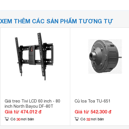
XEM THÊM CÁC SẢN PHẨM TƯƠNG TỰ
Giá treo Tivi LCD 60 inch - 80
Củ loa Toa TU-651
inch North Bayou DF-80T
Giá từ 474.012 đ
Giá từ 542.300 đ
30
32
Có
nơi bán
Có
nơi bán