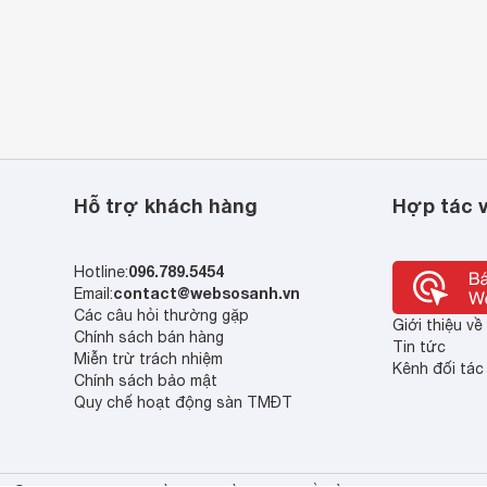
een 10238 có kết nối đầu vào : Displayport dương / đầu ra :
áp thiết kế sợi đồng. Xuất ra tín hiệu hình ảnh và âm thanh
ợ HDMI 225MHz / 2.25Gbps mỗi kênh băng thông; Đầu tiếp xúc
Mô tả : Cáp
g gỉ; Bọc nhựa chắc chắn để giảm nhiễu.
10238
- Cáp chuyển đổi Displayport to HDMI chính hãng
Hỗ trợ khách hàng
Hợp tác v
 HDMI cho phép bạn kết nối các thiết bị HDMI ví dụ như một
, máy tính xách tay hoặc Card đồ họa với giao diện cổng hiển
 Display Trường hợp được làm bằng ABS tích hợp và vật liệu
096.789.5454
Hotline:
ợp cổng hiển thị khác. Hơn nữa, các nút nhỏ là dễ dàng hơn để
contact@websosanh.vn
Email:
Các câu hỏi thường gặp
Giới thiệu v
Chính sách bán hàng
Tin tức
Miễn trừ trách nhiệm
Kênh đối tác
Chính sách bảo mật
Quy chế hoạt động sàn TMĐT