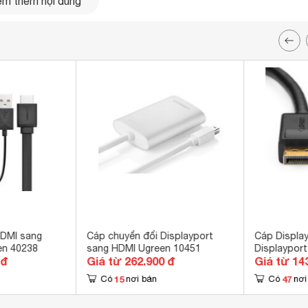
m thêm nội dung
HDMI sang
Cáp chuyển đổi Displayport
Cáp Displa
en 40238
sang HDMI Ugreen 10451
Displaypor
 đ
Giá từ 262.900 đ
Giá từ 14
3m
15
47
Có
nơi bán
Có
nơi