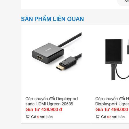
Xe
SẢN PHẨM LIÊN QUAN
HDMI
Cáp chuyển đổi Displayport
Cáp chuyển đổi 
44
sang HDMI Ugreen 20685
Displayport Ugre
Giá từ 438.900 đ
Giá từ 499.000
2
37
Có
nơi bán
Có
nơi bán