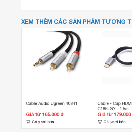
XEM THÊM CÁC SẢN PHẨM TƯƠNG 
I cao
Cable Audio Ugreen 40841
Cable - Cáp HDMI 2
C185LGY - 1.5m
Giá từ 165.000 đ
Giá từ 179.000
9
5
Có
nơi bán
Có
nơi bán