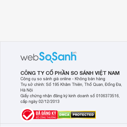
Hãng sản xuất : Ugreen Mã sản phẩm : 10238 Ugr
HDMI dương ; Cấu tạo cáp bằng nhựa PVC , sợi c
sắc nét . Hỗ trợ Full HD lên đến 1080p; Hỗ tr
Displayport và HDMI mạ kim loại màu vàng chốn
Displayport to HDMI 1m chính hãng Ugreen 
Ugreen 10238 cao cấp có cổng Displayport sang
màn hình, màn hình,
máy chiếu
, HDTV với máy tính
thị video và chuyển tín hiệu âm thanh. Các cổng
CÔNG TY CỔ PHẦN SO SÁNH VIỆT NAM
PVC để ngăn ngừa nứt, không giống như trường h
Công cụ so sánh giá online - Không bán hàng
ấn xuống để mở khóa các kết nối.
Trụ sở chính: Số 195 Khâm Thiên, Thổ Quan, Đống Đa,
Hà Nội
Giấy chứng nhận đăng ký kinh doanh số 0106373516,
cấp ngày 02/12/2013