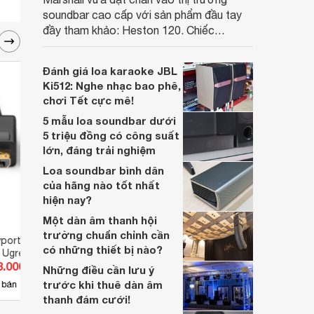
soundbar cao cấp với sản phẩm đầu tay
đầy tham khảo: Heston 120. Chiếc
soundbar này không chỉ có kích thước
lớn, kết nối đa dạng, mà còn ghi điểm nhờ
Đánh giá loa karaoke JBL
“chất Marshall” cùng cấu trúc âm thanh
Ki512: Nghe nhạc bao phê,
5.1.2 đầy hứa hẹn.
chơi Tết cực mê!
5 mẫu loa soundbar dưới
5 triệu đồng có công suất
lớn, đáng trải nghiệm
Loa soundbar bình dân
của hãng nào tốt nhất
hiện nay?
Một dàn âm thanh hội
trường chuẩn chỉnh cần
yport sang
Cáp Displayport to Displayport
Cáp D
có những thiết bị nào?
t Ugreen UG-10212
Ugreen UG-10244 1m
Displ
3.000 đ
Giá từ 104.500 đ
Giá 
5m
Những điều cần lưu ý
trước khi thuê dàn âm
32
 bán
Có
nơi bán
Có
thanh đám cưới!