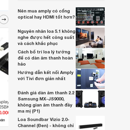
của Sony, sử dụng công nghệ không dây
với mức giá khá bình dân, khoảng 6,3 triệu
Nên mua amply có cổng
đồng.
optical hay HDMI tốt hơn?
Nguyên nhân loa 5.1 không
nghe được hết công suất
và cách khắc phục
Cách bố trí loa lý tưởng
để có dàn âm thanh hoàn
hảo
Hướng dẫn kết nối Amply
với Tivi đơn giản nhất
Đánh giá dàn âm thanh 2.2
Samsung MX-JS9000,
splayport to HDMI
Cáp nối dài HDMI 3m Unitek Y-
Bộ ch
không gian âm thanh đầy
325BK
C166
cổng 
ma mị (P1)
0.000 đ
Giá từ 214.500 đ
Giá 
Loa Soundbar Vizio 2.0-
2
bán
Có
nơi bán
Có
Channel (Đen) - không chỉ