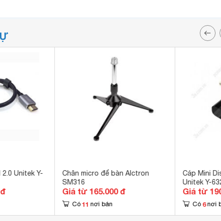
TỰ
.0 Unitek Y-
Chân micro để bàn Alctron
Cáp Mini Di
SM316
Unitek Y-6
 đ
Giá từ 165.000 đ
Giá từ 19
11
6
Có
nơi bán
Có
nơi 