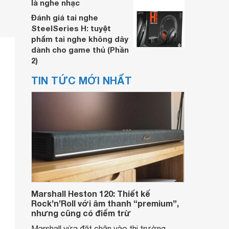
là nghe nhạc
Đánh giá tai nghe
SteelSeries H: tuyệt
phẩm tai nghe không dây
dành cho game thủ (Phần
2)
TIN TỨC MỚI NHẤT
Marshall Heston 120: Thiết kế
Rock’n’Roll với âm thanh “premium”,
nhưng cũng có điểm trừ
Marshall vừa đặt chân vào thị trường