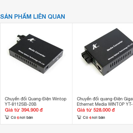
SẢN PHẨM LIÊN QUAN
Chuyển đổi Quang-Điện Wintop
Chuyển đổi quang-Điện Giga
YT-8112SB-20B
Ethernet Media WINTOP YT-
Giá từ 394.900 đ
Giá từ 528.000 đ
8110GMA-11-2-AS
6
4
Có
nơi bán
Có
nơi bán