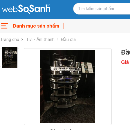
Danh mục sản phẩm
Trang chủ
Tivi - Âm thanh
Đầu đĩa
Đầ
Giá 