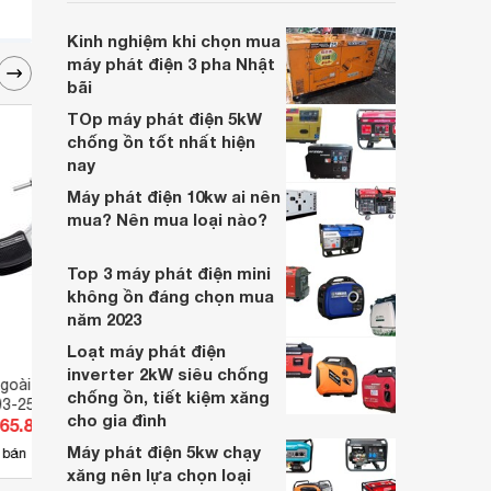
nhu cầu kinh doanh của các gia đình hay
các công ty.
Kinh nghiệm khi chọn mua
máy phát điện 3 pha Nhật
bãi
TOp máy phát điện 5kW
chống ồn tốt nhất hiện
nay
Máy phát điện 10kw ai nên
mua? Nên mua loại nào?
Top 3 máy phát điện mini
không ồn đáng chọn mua
năm 2023
Loạt máy phát điện
inverter 2kW siêu chống
goài điện tử
Đồng hồ so điện tử Mitutoyo
Cảm b
chống ồn, tiết kiệm xăng
93-250-30
543-494B (0-50.8/0.01mm)
Hanna
cho gia đình
165.800 đ
Giá từ 6.138.000 đ
Giá 
Máy phát điện 5kw chạy
21
 bán
Có
nơi bán
Có
xăng nên lựa chọn loại