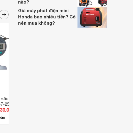
nào?
Giá máy phát điện mini
Honda bao nhiêu tiền? Có
nên mua không?
 sâu điện tử
Đồng hồ đo sâu điện tử
Đồng 
47-251
Mitutoyo 547-252
7323
030.000 đ
Giá từ 0 đ
Giá 
bán
Chưa có nơi bán
Có