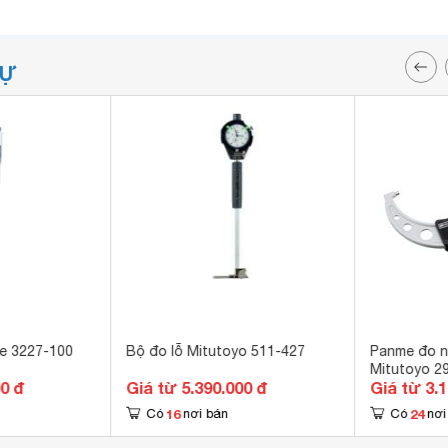
TỰ
ze 3227-100
Bộ đo lỗ Mitutoyo 511-427
Panme đo n
Mitutoyo 2
00 đ
Giá từ 5.390.000 đ
Giá từ 3.
16
24
Có
nơi bán
Có
nơi