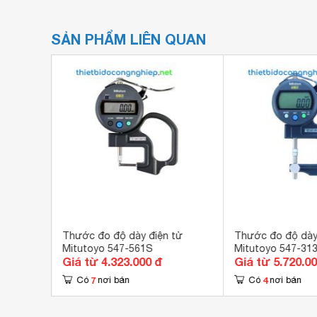
SẢN PHẨM LIÊN QUAN
iệu điện
Thước đo độ dày điện tử
Thước đo độ dày
Mitutoyo 547-561S
Mitutoyo 547-31
Giá từ 4.323.000 đ
Giá từ 5.720.0
7
4
Có
nơi bán
Có
nơi bán