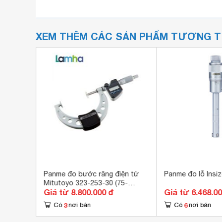
XEM THÊM CÁC SẢN PHẨM TƯƠNG 
 (với
Panme đo bước răng điện tử
Panme đo lỗ Insi
Mitutoyo 323-253-30 (75-
Giá từ 8.800.000 đ
Giá từ 6.468.0
-
100mm)
3
6
Có
nơi bán
Có
nơi bán