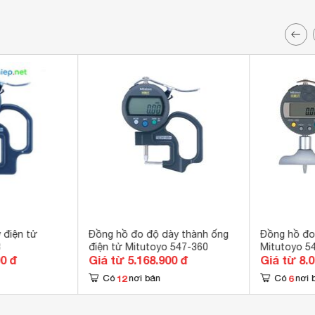
 điện tử
Đồng hồ đo độ dày thành ống
Đồng hồ đo
3
điện tử Mitutoyo 547-360
Mitutoyo 5
00 đ
Giá từ 5.168.900 đ
Giá từ 8.
12
6
Có
nơi bán
Có
nơi 