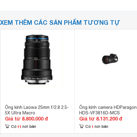
XEM THÊM CÁC SẢN PHẨM TƯƠNG TỰ
Ống kính Laowa 25mm f/2.8 2.5-
Ống kính camera HDParagon
5X Ultra Macro
HDS-VF3816D-MCS
Giá từ 8.800.000 đ
Giá từ 8.131.200 đ
11
1
Có
nơi bán
Có
nơi bán