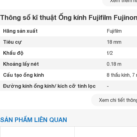
Xem thêm nộ
Thông số kĩ thuật Ống kính Fujifilm Fujin
Hãng sản xuất
Fujifilm 
Tiêu cự
18 mm
Khẩu độ
f/2 
Khoảng lấy nét
0.18 m
Cấu tạo ống kính
8 thấu kính, 7
Đường kính ống kính/ kích cỡ tính lọc
- 
Trọng lượng
116 g
Xem chi tiết thông
Kích thước
64.5 x 40.6 
SẢN PHẨM LIÊN QUAN
Tính năng
- 